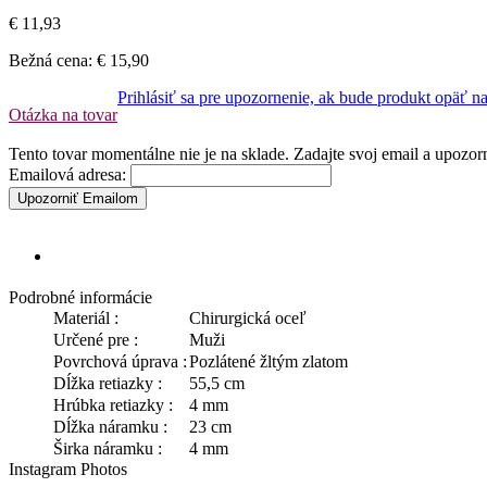
€ 11,93
Bežná cena:
€ 15,90
Prihlásiť sa pre upozornenie, ak bude produkt opäť n
Otázka na tovar
Tento tovar momentálne nie je na sklade. Zadajte svoj email a upozo
Emailová adresa:
Upozorniť Emailom
Podrobné informácie
Materiál :
Chirurgická oceľ
Určené pre :
Muži
Povrchová úprava :
Pozlátené žltým zlatom
Dĺžka retiazky :
55,5 cm
Hrúbka retiazky :
4 mm
Dĺžka náramku :
23 cm
Širka náramku :
4 mm
Instagram Photos