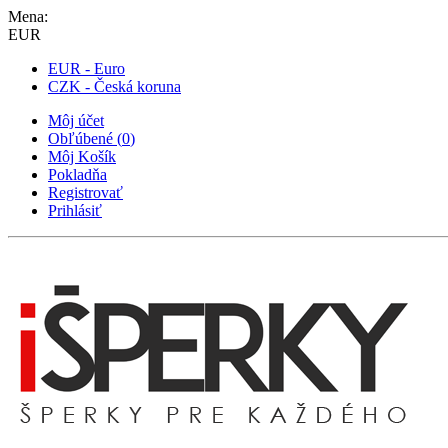
Mena:
EUR
EUR - Euro
CZK - Česká koruna
Môj účet
Obľúbené
(
0
)
Môj Košík
Pokladňa
Registrovať
Prihlásiť