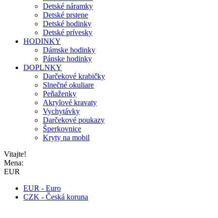
Detské náramky
Detské prstene
Detské hodinky
Detské prívesky
HODINKY
Dámske hodinky
Pánske hodinky
DOPLNKY
Darčekové krabičky
Slnečné okuliare
Peňaženky
Akrylové kravaty
Vychytávky
Darčekové poukazy
Šperkovnice
Kryty na mobil
Vitajte!
Mena:
EUR
EUR - Euro
CZK - Česká koruna