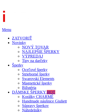
Menu
ZATVORIŤ
Novinky
NOVÝ TOVAR
NAJLEPŠIE ŠPERKY
VÝPREDAJ
Tipy na darčeky
Šperky
Oceľové šperky
Strieborné šperky
Swarovski Elements
Magnetické šperky
Bižutéria
DÁMSKE ŠPERKY
HOT
Korálky CHARMÉ
Handmade náušnice Giuliett
Súpravy šperkov
Náhrdelníky