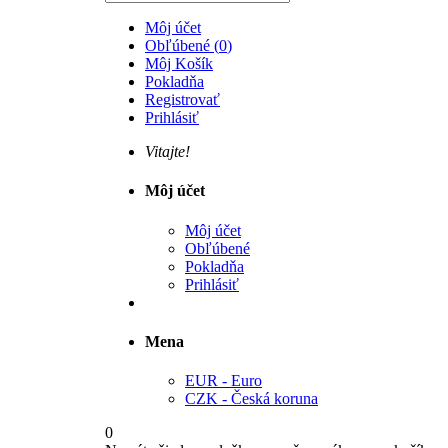
Môj účet
Obľúbené
(
0
)
Môj Košík
Pokladňa
Registrovať
Prihlásiť
Vitajte!
Môj účet
Môj účet
Obľúbené
Pokladňa
Prihlásiť
Mena
EUR - Euro
CZK - Česká koruna
0