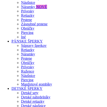
Náušnice
Náramky
NOVÉ
Prívesky
Retiazky
Prstene
Zásnubné prstene
Obrúčky
Piercing
Iné
PÁNSKE ŠPERKY
Súpravy šperkov
Retiazky
Náramky
Prstene
Obrúčky
Prívesky
Ružence
Náušnice
Piercing
Manžetové gombíky
DETSKÉ ŠPERKY
Detské sety
Detské náhrdelníky
Detské retiazky
Detské náušnice