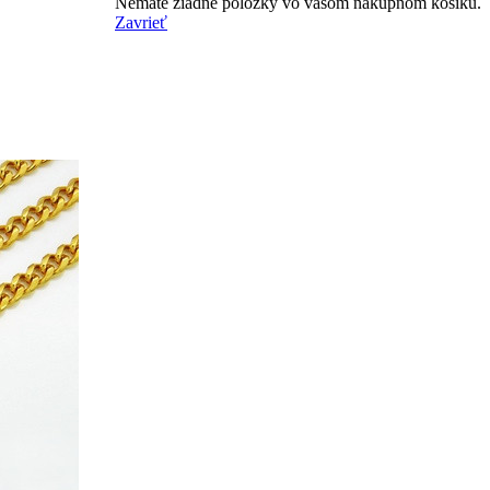
Nemáte žiadne položky vo vašom nákupnom košíku.
Zavrieť