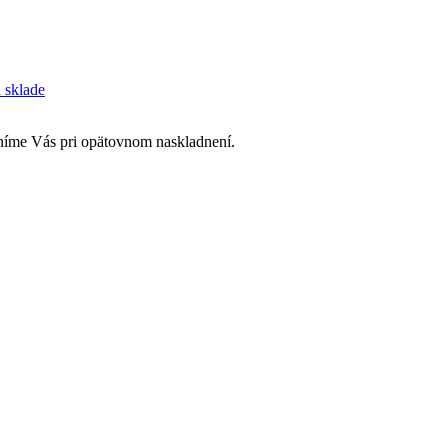
a sklade
rníme Vás pri opätovnom naskladnení.