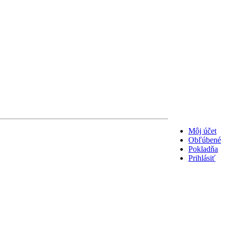
Môj účet
Obľúbené
Pokladňa
Prihlásiť