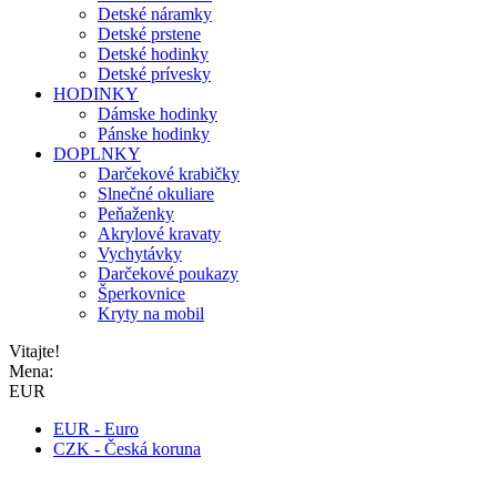
Detské náramky
Detské prstene
Detské hodinky
Detské prívesky
HODINKY
Dámske hodinky
Pánske hodinky
DOPLNKY
Darčekové krabičky
Slnečné okuliare
Peňaženky
Akrylové kravaty
Vychytávky
Darčekové poukazy
Šperkovnice
Kryty na mobil
Vitajte!
Mena:
EUR
EUR - Euro
CZK - Česká koruna