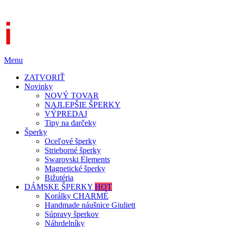
Menu
ZATVORIŤ
Novinky
NOVÝ TOVAR
NAJLEPŠIE ŠPERKY
VÝPREDAJ
Tipy na darčeky
Šperky
Oceľové šperky
Strieborné šperky
Swarovski Elements
Magnetické šperky
Bižutéria
DÁMSKE ŠPERKY
HOT
Korálky CHARMÉ
Handmade náušnice Giuliett
Súpravy šperkov
Náhrdelníky