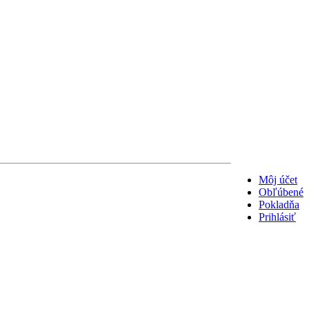
Môj účet
Obľúbené
Pokladňa
Prihlásiť