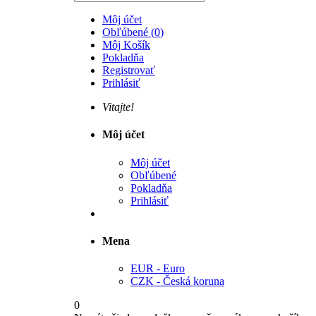
Môj účet
Obľúbené
(
0
)
Môj Košík
Pokladňa
Registrovať
Prihlásiť
Vitajte!
Môj účet
Môj účet
Obľúbené
Pokladňa
Prihlásiť
Mena
EUR - Euro
CZK - Česká koruna
0