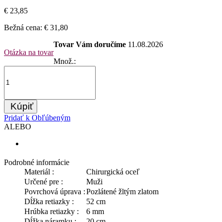
€ 23,85
Bežná cena:
€ 31,80
Tovar Vám doručíme
11.08.2026
Otázka na tovar
Množ.:
Kúpiť
Pridať k Obľúbeným
ALEBO
Podrobné informácie
Materiál :
Chirurgická oceľ
Určené pre :
Muži
Povrchová úprava :
Pozlátené žltým zlatom
Dĺžka retiazky :
52 cm
Hrúbka retiazky :
6 mm
Dĺžka náramku :
20 cm