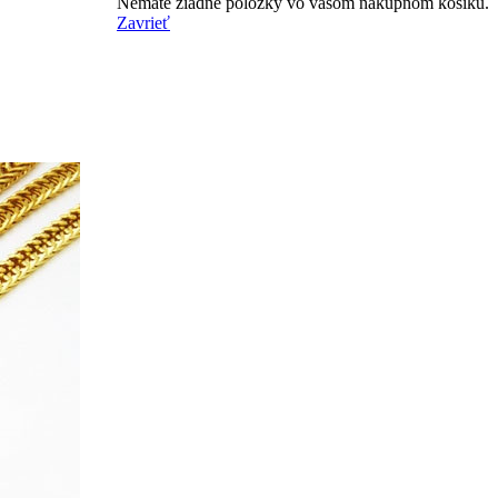
Nemáte žiadne položky vo vašom nákupnom košíku.
Zavrieť