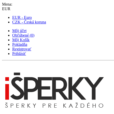
Mena:
EUR
EUR - Euro
CZK - Česká koruna
Môj účet
Obľúbené
(
0
)
Môj Košík
Pokladňa
Registrovať
Prihlásiť