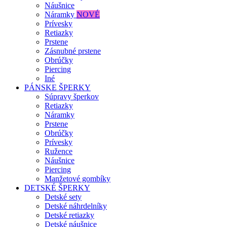
Náušnice
Náramky
NOVÉ
Prívesky
Retiazky
Prstene
Zásnubné prstene
Obrúčky
Piercing
Iné
PÁNSKE ŠPERKY
Súpravy šperkov
Retiazky
Náramky
Prstene
Obrúčky
Prívesky
Ružence
Náušnice
Piercing
Manžetové gombíky
DETSKÉ ŠPERKY
Detské sety
Detské náhrdelníky
Detské retiazky
Detské náušnice