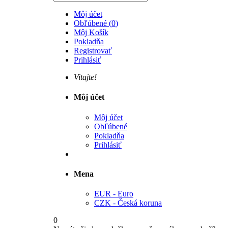
Môj účet
Obľúbené
(
0
)
Môj Košík
Pokladňa
Registrovať
Prihlásiť
Vitajte!
Môj účet
Môj účet
Obľúbené
Pokladňa
Prihlásiť
Mena
EUR - Euro
CZK - Česká koruna
0