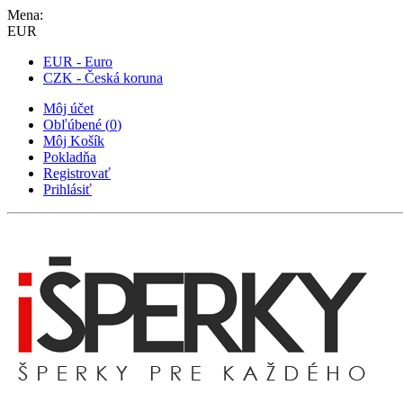
Mena:
EUR
EUR - Euro
CZK - Česká koruna
Môj účet
Obľúbené
(
0
)
Môj Košík
Pokladňa
Registrovať
Prihlásiť