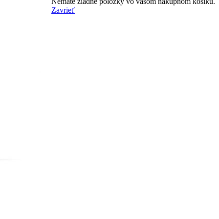
Nemáte žiadne položky vo vašom nákupnom košíku.
Zavrieť