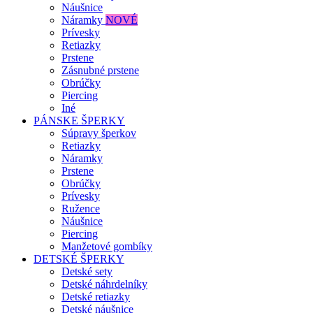
Náušnice
Náramky
NOVÉ
Prívesky
Retiazky
Prstene
Zásnubné prstene
Obrúčky
Piercing
Iné
PÁNSKE ŠPERKY
Súpravy šperkov
Retiazky
Náramky
Prstene
Obrúčky
Prívesky
Ružence
Náušnice
Piercing
Manžetové gombíky
DETSKÉ ŠPERKY
Detské sety
Detské náhrdelníky
Detské retiazky
Detské náušnice