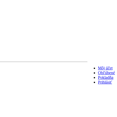
Môj účet
Obľúbené
Pokladňa
Prihlásiť