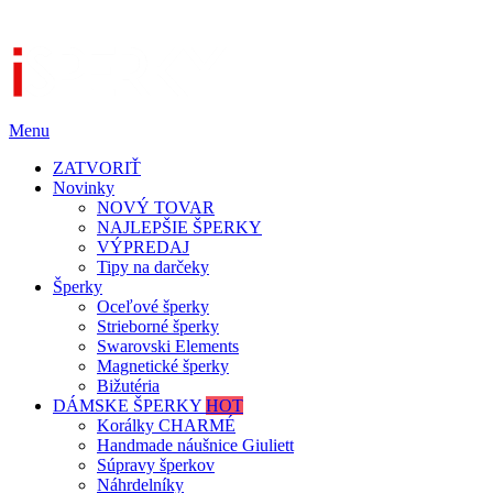
Menu
ZATVORIŤ
Novinky
NOVÝ TOVAR
NAJLEPŠIE ŠPERKY
VÝPREDAJ
Tipy na darčeky
Šperky
Oceľové šperky
Strieborné šperky
Swarovski Elements
Magnetické šperky
Bižutéria
DÁMSKE ŠPERKY
HOT
Korálky CHARMÉ
Handmade náušnice Giuliett
Súpravy šperkov
Náhrdelníky