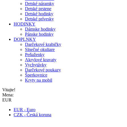
Detské náramky
Detské prstene
Detské hodinky
Detské prívesky
HODINKY
Dámske hodinky
Pánske hodinky
DOPLNKY
Darčekové krabičky
Slnečné okuliare
Peňaženky
Akrylové kravaty
Vychytávky
Darčekové poukazy
Šperkovnice
Kryty na mobil
Vitajte!
Mena:
EUR
EUR - Euro
CZK - Česká koruna