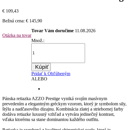
€ 109,43
Bežná cena:
€ 145,90
Tovar Vám doručíme
11.08.2026
Otázka na tovar
Množ.:
Kúpiť
Pridať k Obľúbeným
ALEBO
Pánska retiazka AZZO Prestige vyniká svojím masívnym
prevedením a elegantným gréckym vzorom, ktorý je symbolom sily,
štýlu a nadčasového dizajnu. Kombinácia zlatej a striebornej farby
dodáva retiazke luxusný vzhľad a vytvára jedinečný kontrast,
vďaka ktorému sa stane dominantou každého outfitu.
Retiazka je vyrobená z kvalitnej chirurgickej ocele, ktorá je