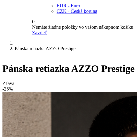
EUR - Euro
CZK - Česká koruna
0
Nemáte žiadne položky vo vašom nákupnom košíku.
Zavrieť
Pánska retiazka AZZO Prestige
Pánska retiazka AZZO Prestige
Zľava
-25%