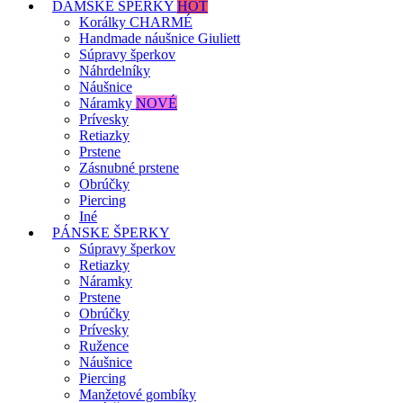
DÁMSKE ŠPERKY
HOT
Korálky CHARMÉ
Handmade náušnice Giuliett
Súpravy šperkov
Náhrdelníky
Náušnice
Náramky
NOVÉ
Prívesky
Retiazky
Prstene
Zásnubné prstene
Obrúčky
Piercing
Iné
PÁNSKE ŠPERKY
Súpravy šperkov
Retiazky
Náramky
Prstene
Obrúčky
Prívesky
Ružence
Náušnice
Piercing
Manžetové gombíky