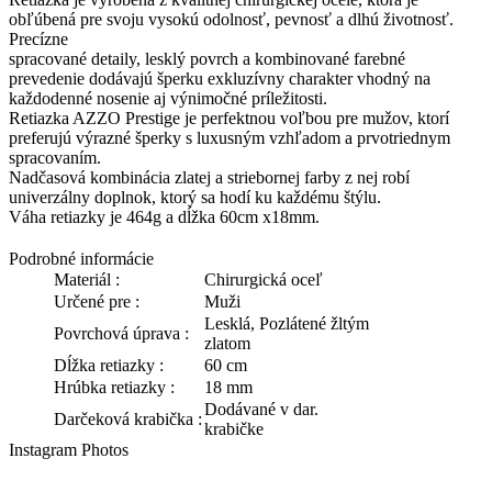
obľúbená pre svoju vysokú odolnosť, pevnosť a dlhú životnosť.
Precízne
spracované detaily, lesklý povrch a kombinované farebné
prevedenie dodávajú šperku exkluzívny charakter vhodný na
každodenné nosenie aj výnimočné príležitosti.
Retiazka AZZO Prestige je perfektnou voľbou pre mužov, ktorí
preferujú výrazné šperky s luxusným vzhľadom a prvotriednym
spracovaním.
Nadčasová kombinácia zlatej a striebornej farby z nej robí
univerzálny doplnok, ktorý sa hodí ku každému štýlu.
Váha retiazky je 464g a dĺžka 60cm x18mm.
Podrobné informácie
Materiál :
Chirurgická oceľ
Určené pre :
Muži
Lesklá, Pozlátené žltým
Povrchová úprava :
zlatom
Dĺžka retiazky :
60 cm
Hrúbka retiazky :
18 mm
Dodávané v dar.
Darčeková krabička :
krabičke
Instagram Photos