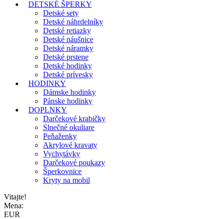
DETSKÉ ŠPERKY
Detské sety
Detské náhrdelníky
Detské retiazky
Detské náušnice
Detské náramky
Detské prstene
Detské hodinky
Detské prívesky
HODINKY
Dámske hodinky
Pánske hodinky
DOPLNKY
Darčekové krabičky
Slnečné okuliare
Peňaženky
Akrylové kravaty
Vychytávky
Darčekové poukazy
Šperkovnice
Kryty na mobil
Vitajte!
Mena:
EUR