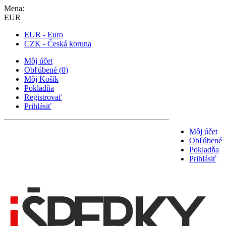
Mena:
EUR
EUR - Euro
CZK - Česká koruna
Môj účet
Obľúbené
(
0
)
Môj Košík
Pokladňa
Registrovať
Prihlásiť
Môj účet
Obľúbené
Pokladňa
Prihlásiť