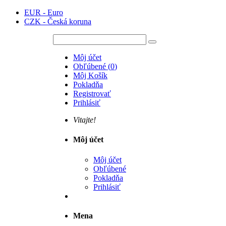
EUR - Euro
CZK - Česká koruna
Môj účet
Obľúbené
(
0
)
Môj Košík
Pokladňa
Registrovať
Prihlásiť
Vitajte!
Môj účet
Môj účet
Obľúbené
Pokladňa
Prihlásiť
Mena