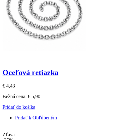
Oceľová retiazka
€ 4,43
Bežná cena:
€ 5,90
Pridať do košíka
Pridať k Obľúbeným
Zľava