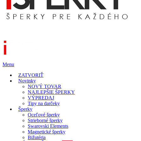
Menu
ZATVORIŤ
Novinky
NOVÝ TOVAR
NAJLEPŠIE ŠPERKY
VÝPREDAJ
Tipy na darčeky
Šperky
Oceľové šperky
Strieborné šperky
Swarovski Elements
Magnetické šperky
Bižutéria