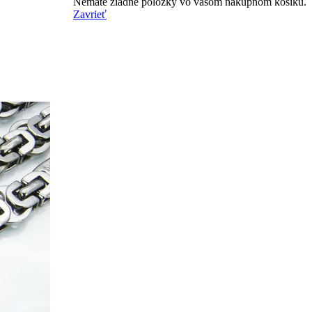
Nemáte žiadne položky vo vašom nákupnom košíku.
Zavrieť