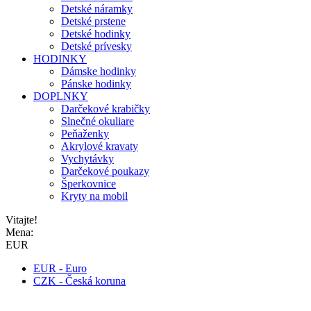
Detské náramky
Detské prstene
Detské hodinky
Detské prívesky
HODINKY
Dámske hodinky
Pánske hodinky
DOPLNKY
Darčekové krabičky
Slnečné okuliare
Peňaženky
Akrylové kravaty
Vychytávky
Darčekové poukazy
Šperkovnice
Kryty na mobil
Vitajte!
Mena:
EUR
EUR - Euro
CZK - Česká koruna