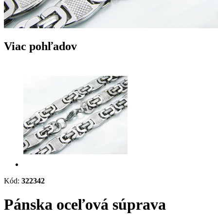
Viac pohľadov
Kód:
322342
Pánska oceľová súprava