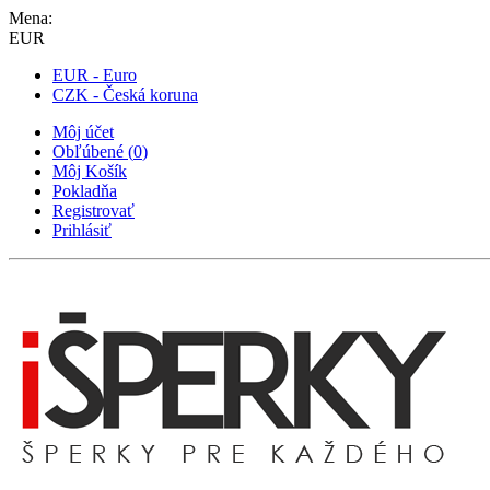
Mena:
EUR
EUR - Euro
CZK - Česká koruna
Môj účet
Obľúbené
(
0
)
Môj Košík
Pokladňa
Registrovať
Prihlásiť