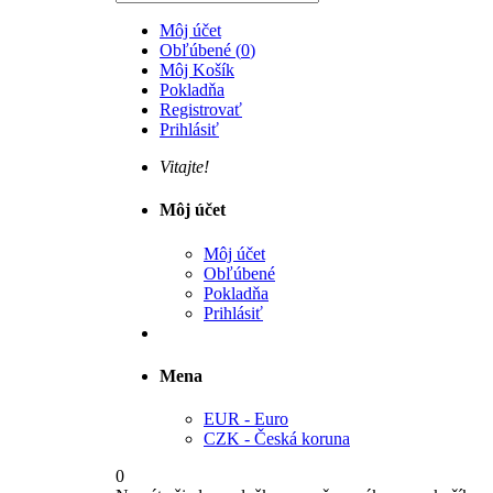
Môj účet
Obľúbené
(
0
)
Môj Košík
Pokladňa
Registrovať
Prihlásiť
Vitajte!
Môj účet
Môj účet
Obľúbené
Pokladňa
Prihlásiť
Mena
EUR - Euro
CZK - Česká koruna
0