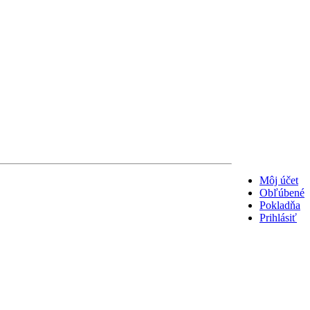
Môj účet
Obľúbené
Pokladňa
Prihlásiť