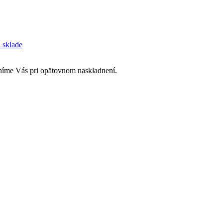
a sklade
rníme Vás pri opätovnom naskladnení.