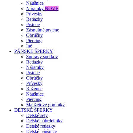
Náušnice
Náramky
NOVÉ
Prívesky
Retiazky
Prstene
Zásnubné prstene
Obrúčky
Piercing
Iné
PÁNSKE ŠPERKY
Súpravy šperkov
Retiazky
Náramky
Prstene
Obrúčky
Prívesky
Ružence
Náušnice
Piercing
Manžetové gombíky
DETSKÉ ŠPERKY
Detské sety
Detské náhrdelníky
Detské retiazky
Detské náušnice