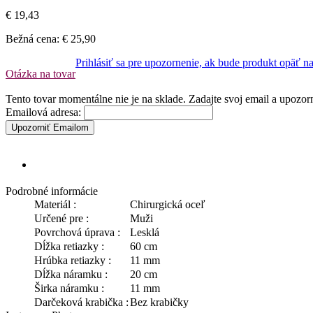
€ 19,43
Bežná cena:
€ 25,90
Prihlásiť sa pre upozornenie, ak bude produkt opäť n
Otázka na tovar
Tento tovar momentálne nie je na sklade. Zadajte svoj email a upozo
Emailová adresa:
Upozorniť Emailom
Podrobné informácie
Materiál :
Chirurgická oceľ
Určené pre :
Muži
Povrchová úprava :
Lesklá
Dĺžka retiazky :
60 cm
Hrúbka retiazky :
11 mm
Dĺžka náramku :
20 cm
Širka náramku :
11 mm
Darčeková krabička :
Bez krabičky