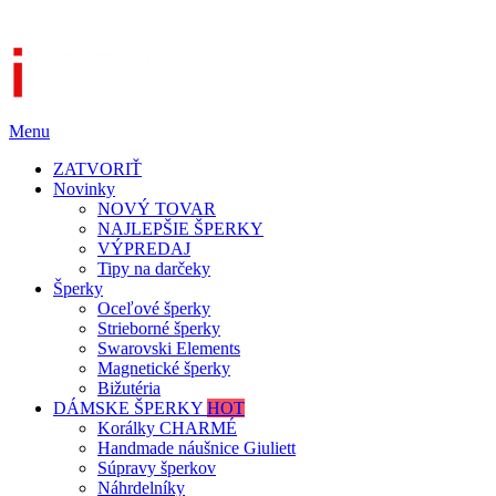
Menu
ZATVORIŤ
Novinky
NOVÝ TOVAR
NAJLEPŠIE ŠPERKY
VÝPREDAJ
Tipy na darčeky
Šperky
Oceľové šperky
Strieborné šperky
Swarovski Elements
Magnetické šperky
Bižutéria
DÁMSKE ŠPERKY
HOT
Korálky CHARMÉ
Handmade náušnice Giuliett
Súpravy šperkov
Náhrdelníky