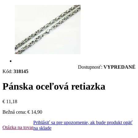
Dostupnosť:
VYPREDANÉ
Kód:
318145
Pánska oceľová retiazka
€ 11,18
Bežná cena:
€ 14,90
Prihlásiť sa pre upozornenie, ak bude produkt opäť
Otázka na tovar
na sklade