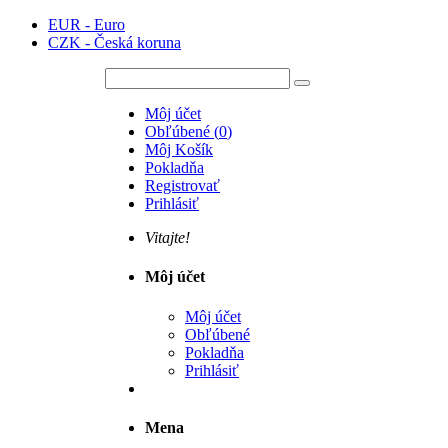
EUR - Euro
CZK - Česká koruna
Môj účet
Obľúbené
(
0
)
Môj Košík
Pokladňa
Registrovať
Prihlásiť
Vitajte!
Môj účet
Môj účet
Obľúbené
Pokladňa
Prihlásiť
Mena