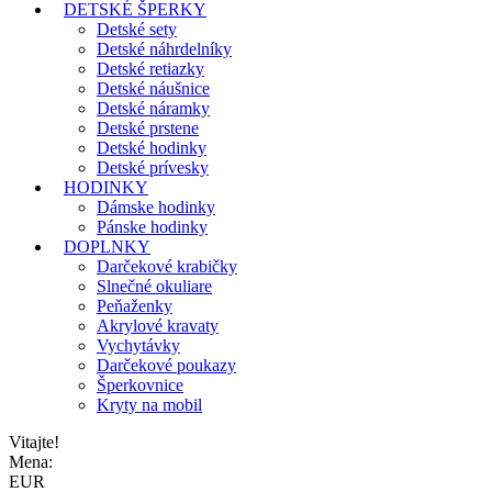
DETSKÉ ŠPERKY
Detské sety
Detské náhrdelníky
Detské retiazky
Detské náušnice
Detské náramky
Detské prstene
Detské hodinky
Detské prívesky
HODINKY
Dámske hodinky
Pánske hodinky
DOPLNKY
Darčekové krabičky
Slnečné okuliare
Peňaženky
Akrylové kravaty
Vychytávky
Darčekové poukazy
Šperkovnice
Kryty na mobil
Vitajte!
Mena:
EUR