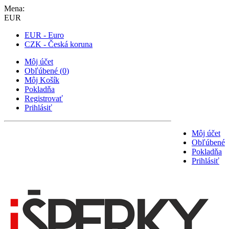
Mena:
EUR
EUR - Euro
CZK - Česká koruna
Môj účet
Obľúbené
(
0
)
Môj Košík
Pokladňa
Registrovať
Prihlásiť
Môj účet
Obľúbené
Pokladňa
Prihlásiť