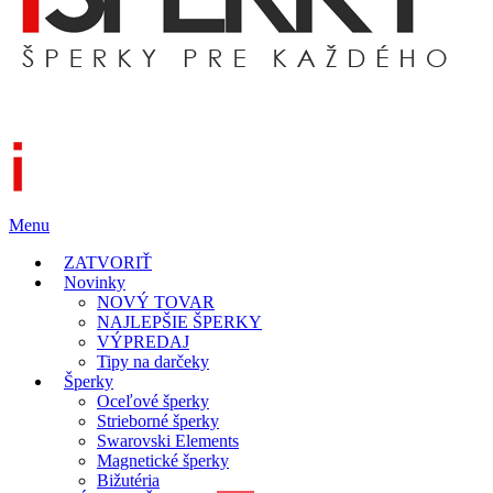
Menu
ZATVORIŤ
Novinky
NOVÝ TOVAR
NAJLEPŠIE ŠPERKY
VÝPREDAJ
Tipy na darčeky
Šperky
Oceľové šperky
Strieborné šperky
Swarovski Elements
Magnetické šperky
Bižutéria