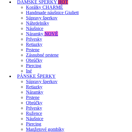
DÁMSKE ŠPERKY
HOT
Korálky CHARMÉ
Handmade náušnice Giuliett
Súpravy šperkov
Náhrdelníky
Náušnice
Náramky
NOVÉ
Prívesky
Retiazky
Prstene
Zásnubné prstene
Obrúčky
Piercing
Iné
PÁNSKE ŠPERKY
Súpravy šperkov
Retiazky
Náramky
Prstene
Obrúčky
Prívesky
Ružence
Náušnice
Piercing
Manžetové gombíky