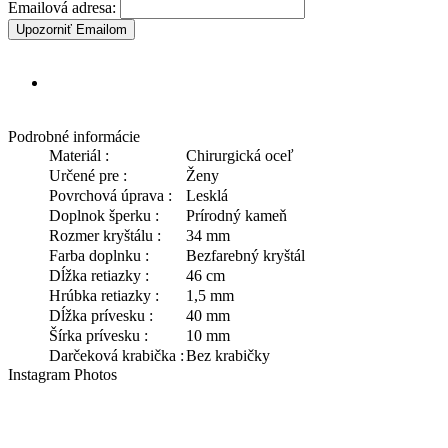
Emailová adresa:
Upozorniť Emailom
Podrobné informácie
Materiál :
Chirurgická oceľ
Určené pre :
Ženy
Povrchová úprava :
Lesklá
Doplnok šperku :
Prírodný kameň
Rozmer kryštálu :
34 mm
Farba doplnku :
Bezfarebný kryštál
Dĺžka retiazky :
46 cm
Hrúbka retiazky :
1,5 mm
Dĺžka prívesku :
40 mm
Šírka prívesku :
10 mm
Darčeková krabička :
Bez krabičky
Instagram Photos