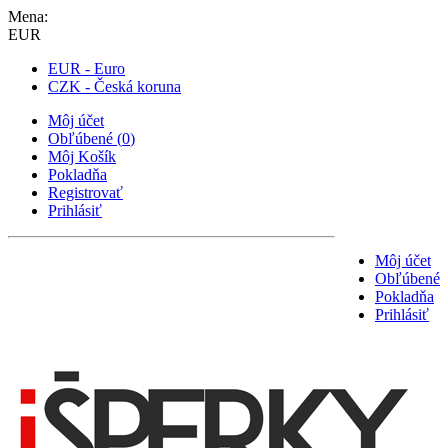
Mena:
EUR
EUR - Euro
CZK - Česká koruna
Môj účet
Obľúbené
(
0
)
Môj Košík
Pokladňa
Registrovať
Prihlásiť
Môj účet
Obľúbené
Pokladňa
Prihlásiť