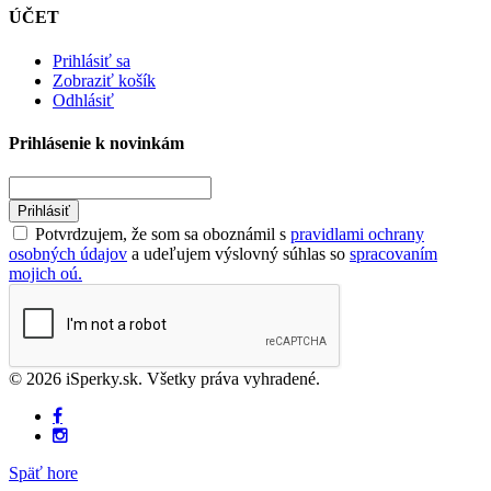
ÚČET
Prihlásiť sa
Zobraziť košík
Odhlásiť
Prihlásenie k novinkám
Prihlásiť
Potvrdzujem, že som sa oboznámil s
pravidlami ochrany
osobných údajov
a udeľujem výslovný súhlas so
spracovaním
mojich oú.
© 2026 iSperky.sk. Všetky práva vyhradené.
Späť hore