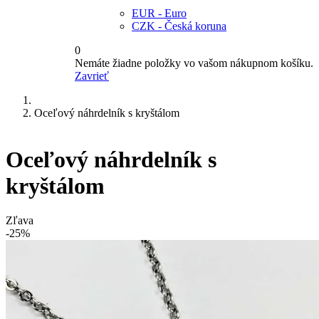
EUR - Euro
CZK - Česká koruna
0
Nemáte žiadne položky vo vašom nákupnom košíku.
Zavrieť
Oceľový náhrdelník s kryštálom
Oceľový náhrdelník s
kryštálom
Zľava
-25%