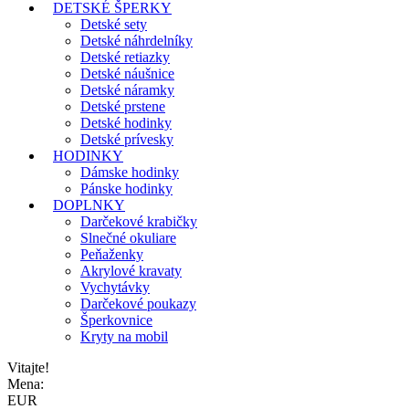
DETSKÉ ŠPERKY
Detské sety
Detské náhrdelníky
Detské retiazky
Detské náušnice
Detské náramky
Detské prstene
Detské hodinky
Detské prívesky
HODINKY
Dámske hodinky
Pánske hodinky
DOPLNKY
Darčekové krabičky
Slnečné okuliare
Peňaženky
Akrylové kravaty
Vychytávky
Darčekové poukazy
Šperkovnice
Kryty na mobil
Vitajte!
Mena:
EUR