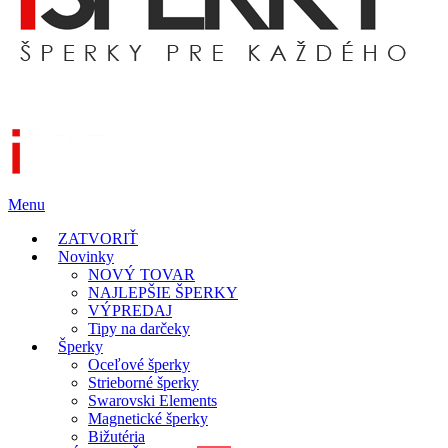
Menu
ZATVORIŤ
Novinky
NOVÝ TOVAR
NAJLEPŠIE ŠPERKY
VÝPREDAJ
Tipy na darčeky
Šperky
Oceľové šperky
Strieborné šperky
Swarovski Elements
Magnetické šperky
Bižutéria