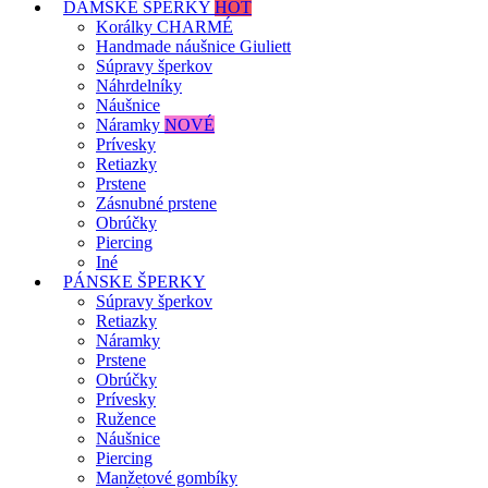
DÁMSKE ŠPERKY
HOT
Korálky CHARMÉ
Handmade náušnice Giuliett
Súpravy šperkov
Náhrdelníky
Náušnice
Náramky
NOVÉ
Prívesky
Retiazky
Prstene
Zásnubné prstene
Obrúčky
Piercing
Iné
PÁNSKE ŠPERKY
Súpravy šperkov
Retiazky
Náramky
Prstene
Obrúčky
Prívesky
Ružence
Náušnice
Piercing
Manžetové gombíky