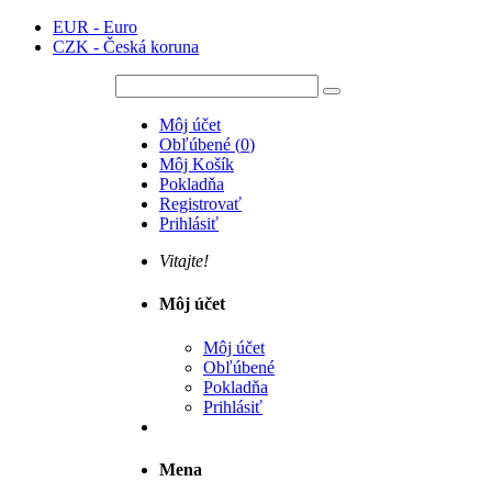
EUR - Euro
CZK - Česká koruna
Môj účet
Obľúbené
(
0
)
Môj Košík
Pokladňa
Registrovať
Prihlásiť
Vitajte!
Môj účet
Môj účet
Obľúbené
Pokladňa
Prihlásiť
Mena