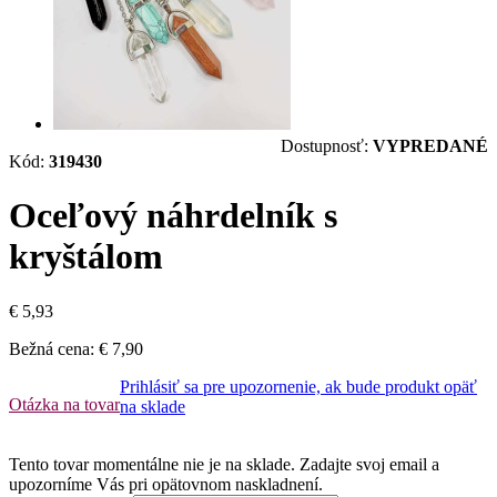
Dostupnosť:
VYPREDANÉ
Kód:
319430
Oceľový náhrdelník s
kryštálom
€ 5,93
Bežná cena:
€ 7,90
Prihlásiť sa pre upozornenie, ak bude produkt opäť
Otázka na tovar
na sklade
Tento tovar momentálne nie je na sklade. Zadajte svoj email a
upozorníme Vás pri opätovnom naskladnení.