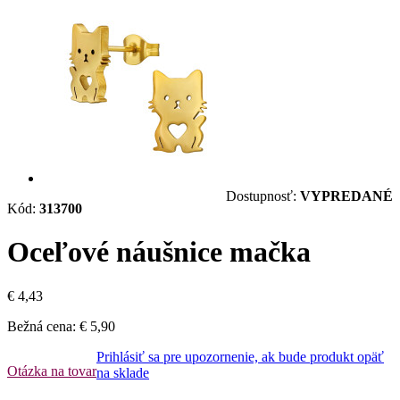
Dostupnosť:
VYPREDANÉ
Kód:
313700
Oceľové náušnice mačka
€ 4,43
Bežná cena:
€ 5,90
Prihlásiť sa pre upozornenie, ak bude produkt opäť
Otázka na tovar
na sklade