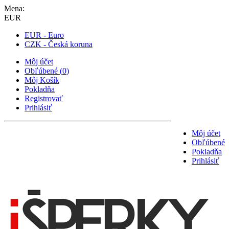
Mena:
EUR
EUR - Euro
CZK - Česká koruna
Môj účet
Obľúbené
(
0
)
Môj Košík
Pokladňa
Registrovať
Prihlásiť
Môj účet
Obľúbené
Pokladňa
Prihlásiť