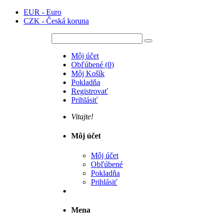
EUR - Euro
CZK - Česká koruna
Môj účet
Obľúbené
(
0
)
Môj Košík
Pokladňa
Registrovať
Prihlásiť
Vitajte!
Môj účet
Môj účet
Obľúbené
Pokladňa
Prihlásiť
Mena