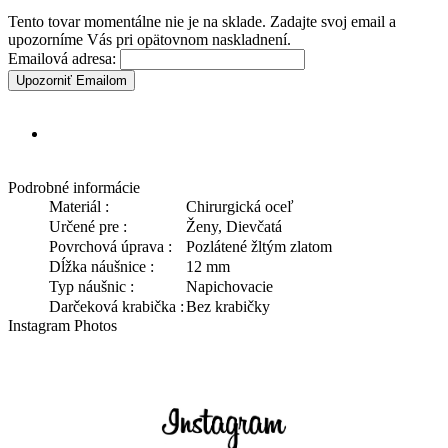
Tento tovar momentálne nie je na sklade. Zadajte svoj email a
upozorníme Vás pri opätovnom naskladnení.
Emailová adresa:
Upozorniť Emailom
Podrobné informácie
Materiál :
Chirurgická oceľ
Určené pre :
Ženy, Dievčatá
Povrchová úprava :
Pozlátené žltým zlatom
Dĺžka náušnice :
12 mm
Typ náušnic :
Napichovacie
Darčeková krabička :
Bez krabičky
Instagram Photos