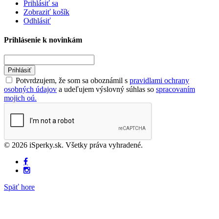
Prihlásiť sa
Zobraziť košík
Odhlásiť
Prihlásenie k novinkám
Prihlásiť
Potvrdzujem, že som sa oboznámil s
pravidlami ochrany
osobných údajov
a udeľujem výslovný súhlas so
spracovaním
mojich oú.
© 2026 iSperky.sk. Všetky práva vyhradené.
Späť hore