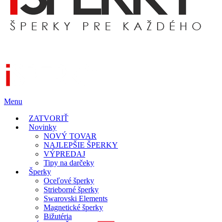
Menu
ZATVORIŤ
Novinky
NOVÝ TOVAR
NAJLEPŠIE ŠPERKY
VÝPREDAJ
Tipy na darčeky
Šperky
Oceľové šperky
Strieborné šperky
Swarovski Elements
Magnetické šperky
Bižutéria