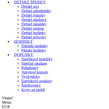
DETSKÉ ŠPERKY
Detské sety
Detské náhrdelníky
Detské retiazky
Detské náušnice
Detské náramky
Detské prstene
Detské hodinky
Detské prívesky
HODINKY
Dámske hodinky
Pánske hodinky
DOPLNKY
Darčekové krabičky
Slnečné okuliare
Peňaženky
Akrylové kravaty
Vychytávky
Darčekové poukazy
Šperkovnice
Kryty na mobil
Vitajte!
Mena:
EUR