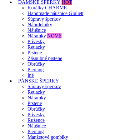
DÁMSKE ŠPERKY
HOT
Korálky CHARMÉ
Handmade náušnice Giuliett
Súpravy šperkov
Náhrdelníky
Náušnice
Náramky
NOVÉ
Prívesky
Retiazky
Prstene
Zásnubné prstene
Obrúčky
Piercing
Iné
PÁNSKE ŠPERKY
Súpravy šperkov
Retiazky
Náramky
Prstene
Obrúčky
Prívesky
Ružence
Náušnice
Piercing
Manžetové gombíky