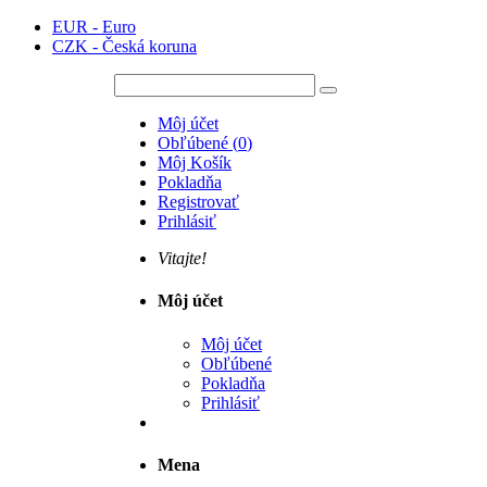
EUR - Euro
CZK - Česká koruna
Môj účet
Obľúbené
(
0
)
Môj Košík
Pokladňa
Registrovať
Prihlásiť
Vitajte!
Môj účet
Môj účet
Obľúbené
Pokladňa
Prihlásiť
Mena