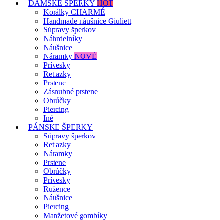
DÁMSKE ŠPERKY
HOT
Korálky CHARMÉ
Handmade náušnice Giuliett
Súpravy šperkov
Náhrdelníky
Náušnice
Náramky
NOVÉ
Prívesky
Retiazky
Prstene
Zásnubné prstene
Obrúčky
Piercing
Iné
PÁNSKE ŠPERKY
Súpravy šperkov
Retiazky
Náramky
Prstene
Obrúčky
Prívesky
Ružence
Náušnice
Piercing
Manžetové gombíky