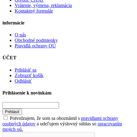
Vrátenie, výmena, reklamácia
Kontaktný formulár
informácie
O nás
Obchodné podmienky
Pravidlá ochrany OÚ
ÚČET
Prihlásiť sa
Zobraziť košík
Odhlásiť
Prihlásenie k novinkám
Prihlásiť
Potvrdzujem, že som sa oboznámil s
pravidlami ochrany
osobných údajov
a udeľujem výslovný súhlas so
spracovaním
mojich oú.