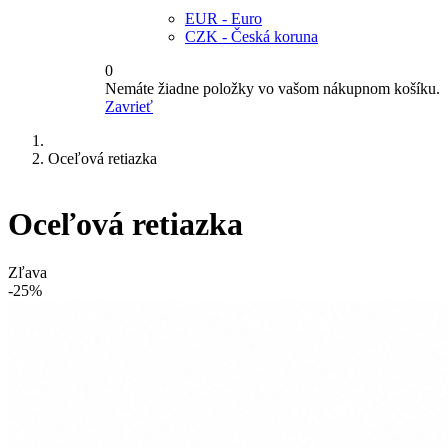
EUR - Euro
CZK - Česká koruna
0
Nemáte žiadne položky vo vašom nákupnom košíku.
Zavrieť
Oceľová retiazka
Oceľová retiazka
Zľava
-25%