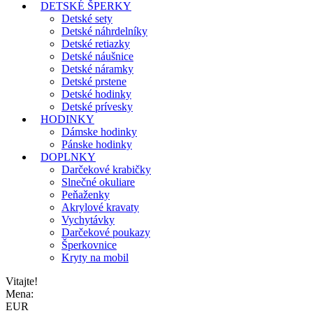
DETSKÉ ŠPERKY
Detské sety
Detské náhrdelníky
Detské retiazky
Detské náušnice
Detské náramky
Detské prstene
Detské hodinky
Detské prívesky
HODINKY
Dámske hodinky
Pánske hodinky
DOPLNKY
Darčekové krabičky
Slnečné okuliare
Peňaženky
Akrylové kravaty
Vychytávky
Darčekové poukazy
Šperkovnice
Kryty na mobil
Vitajte!
Mena:
EUR