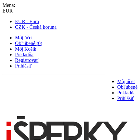
Mena:
EUR
EUR - Euro
CZK - Česká koruna
Môj účet
Obľúbené
(
0
)
Môj Košík
Pokladňa
Registrovať
Prihlásiť
Môj účet
Obľúbené
Pokladňa
Prihlásiť