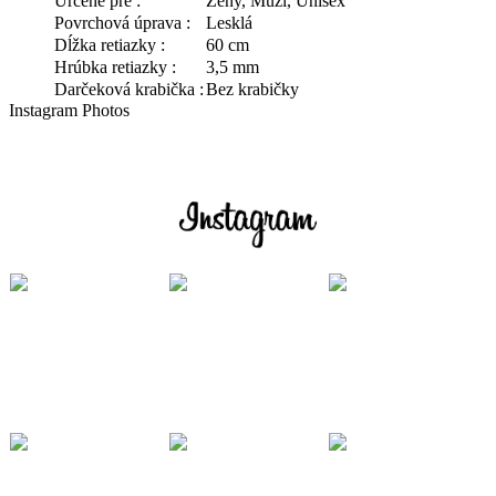
Určené pre :
Ženy, Muži, Unisex
Povrchová úprava :
Lesklá
Dĺžka retiazky :
60 cm
Hrúbka retiazky :
3,5 mm
Darčeková krabička :
Bez krabičky
Instagram Photos