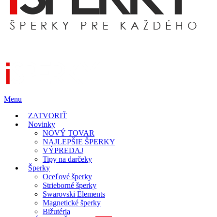
Menu
ZATVORIŤ
Novinky
NOVÝ TOVAR
NAJLEPŠIE ŠPERKY
VÝPREDAJ
Tipy na darčeky
Šperky
Oceľové šperky
Strieborné šperky
Swarovski Elements
Magnetické šperky
Bižutéria