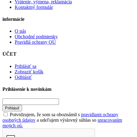
Vrátenie, výmena, reklamácia
Kontaktný formulár
informácie
O nás
Obchodné podmienky
Pravidlá ochrany OÚ
ÚČET
Prihlásiť sa
Zobraziť košík
Odhlásiť
Prihlásenie k novinkám
Prihlásiť
Potvrdzujem, že som sa oboznámil s
pravidlami ochrany
osobných údajov
a udeľujem výslovný súhlas so
spracovaním
mojich oú.