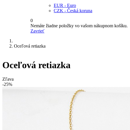
EUR - Euro
CZK - Česká koruna
0
Nemáte žiadne položky vo vašom nákupnom košíku.
Zavrieť
Oceľová retiazka
Oceľová retiazka
Zľava
-25%