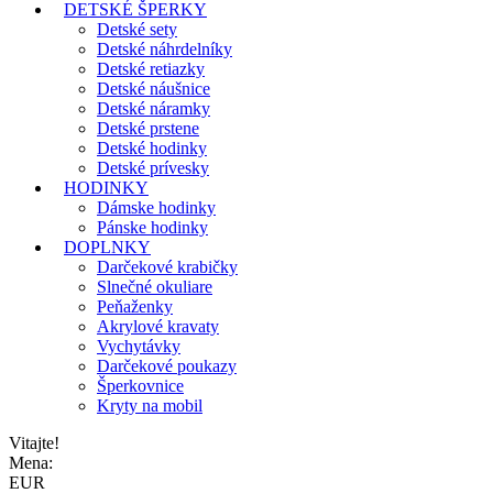
DETSKÉ ŠPERKY
Detské sety
Detské náhrdelníky
Detské retiazky
Detské náušnice
Detské náramky
Detské prstene
Detské hodinky
Detské prívesky
HODINKY
Dámske hodinky
Pánske hodinky
DOPLNKY
Darčekové krabičky
Slnečné okuliare
Peňaženky
Akrylové kravaty
Vychytávky
Darčekové poukazy
Šperkovnice
Kryty na mobil
Vitajte!
Mena:
EUR