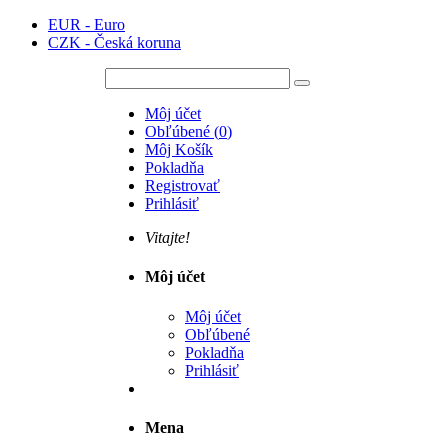
EUR - Euro
CZK - Česká koruna
Môj účet
Obľúbené
(
0
)
Môj Košík
Pokladňa
Registrovať
Prihlásiť
Vitajte!
Môj účet
Môj účet
Obľúbené
Pokladňa
Prihlásiť
Mena