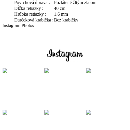
Povrchová úprava :
Pozlátené žltým zlatom
Dĺžka retiazky :
40 cm
Hrúbka retiazky :
1,6 mm
Darčeková krabička :
Bez krabičky
Instagram Photos