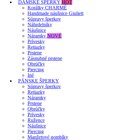
DÁMSKE ŠPERKY
HOT
Korálky CHARMÉ
Handmade náušnice Giuliett
Súpravy šperkov
Náhrdelníky
Náušnice
Náramky
NOVÉ
Prívesky
Retiazky
Prstene
Zásnubné prstene
Obrúčky
Piercing
Iné
PÁNSKE ŠPERKY
Súpravy šperkov
Retiazky
Náramky
Prstene
Obrúčky
Prívesky
Ružence
Náušnice
Piercing
Manžetové gombíky