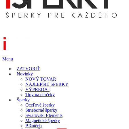
Menu
ZATVORIŤ
Novinky
NOVÝ TOVAR
NAJLEPŠIE ŠPERKY
VÝPREDAJ
Tipy na darčeky
Šperky
Oceľové šperky
Strieborné šperky
Swarovski Elements
Magnetické šperky
Bižutéria