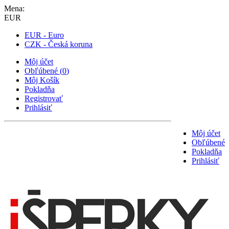
Mena:
EUR
EUR - Euro
CZK - Česká koruna
Môj účet
Obľúbené
(
0
)
Môj Košík
Pokladňa
Registrovať
Prihlásiť
Môj účet
Obľúbené
Pokladňa
Prihlásiť