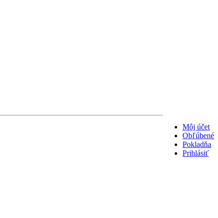
Môj účet
Obľúbené
Pokladňa
Prihlásiť