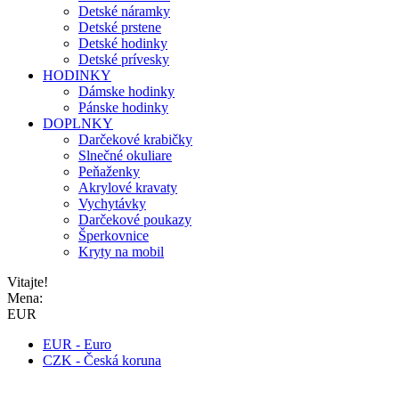
Detské náramky
Detské prstene
Detské hodinky
Detské prívesky
HODINKY
Dámske hodinky
Pánske hodinky
DOPLNKY
Darčekové krabičky
Slnečné okuliare
Peňaženky
Akrylové kravaty
Vychytávky
Darčekové poukazy
Šperkovnice
Kryty na mobil
Vitajte!
Mena:
EUR
EUR - Euro
CZK - Česká koruna