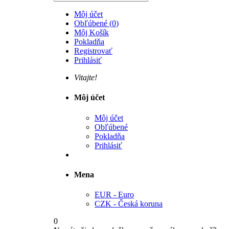
Môj účet
Obľúbené
(
0
)
Môj Košík
Pokladňa
Registrovať
Prihlásiť
Vitajte!
Môj účet
Môj účet
Obľúbené
Pokladňa
Prihlásiť
Mena
EUR - Euro
CZK - Česká koruna
0