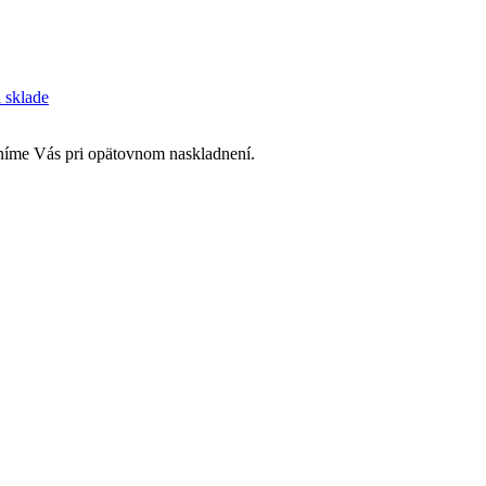
a sklade
rníme Vás pri opätovnom naskladnení.