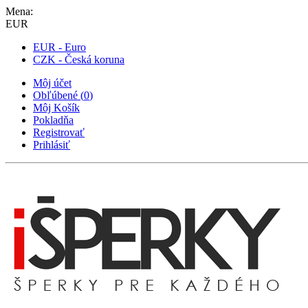
Mena:
EUR
EUR - Euro
CZK - Česká koruna
Môj účet
Obľúbené
(
0
)
Môj Košík
Pokladňa
Registrovať
Prihlásiť