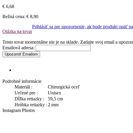
€ 6,68
Bežná cena:
€ 8,90
Prihlásiť sa pre upozornenie, ak bude produkt opäť n
Otázka na tovar
Tento tovar momentálne nie je na sklade. Zadajte svoj email a upozo
Emailová adresa:
Upozorniť Emailom
Podrobné informácie
Materiál :
Chirurgická oceľ
Určené pre :
Unisex
Dĺžka retiazky :
59,5 cm
Hrúbka retiazky :
2 mm
Instagram Photos