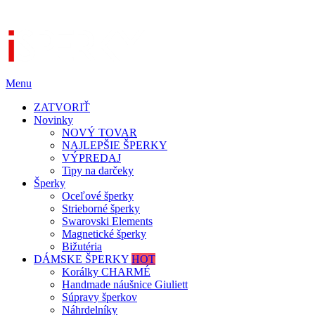
Menu
ZATVORIŤ
Novinky
NOVÝ TOVAR
NAJLEPŠIE ŠPERKY
VÝPREDAJ
Tipy na darčeky
Šperky
Oceľové šperky
Strieborné šperky
Swarovski Elements
Magnetické šperky
Bižutéria
DÁMSKE ŠPERKY
HOT
Korálky CHARMÉ
Handmade náušnice Giuliett
Súpravy šperkov
Náhrdelníky