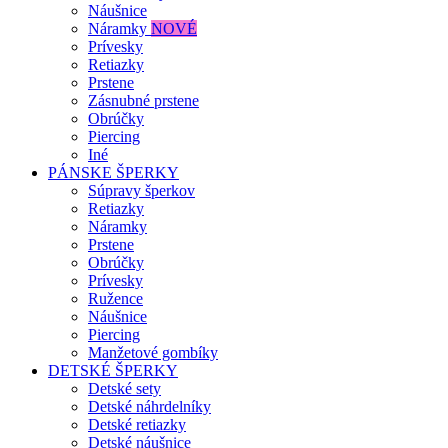
Náušnice
Náramky
NOVÉ
Prívesky
Retiazky
Prstene
Zásnubné prstene
Obrúčky
Piercing
Iné
PÁNSKE ŠPERKY
Súpravy šperkov
Retiazky
Náramky
Prstene
Obrúčky
Prívesky
Ružence
Náušnice
Piercing
Manžetové gombíky
DETSKÉ ŠPERKY
Detské sety
Detské náhrdelníky
Detské retiazky
Detské náušnice