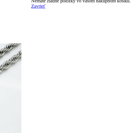
Nemáte žiadne položky vo vašom nákupnom košíku.
Zavrieť