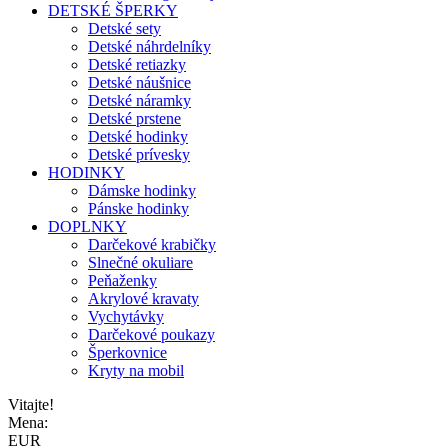
DETSKÉ ŠPERKY
Detské sety
Detské náhrdelníky
Detské retiazky
Detské náušnice
Detské náramky
Detské prstene
Detské hodinky
Detské prívesky
HODINKY
Dámske hodinky
Pánske hodinky
DOPLNKY
Darčekové krabičky
Slnečné okuliare
Peňaženky
Akrylové kravaty
Vychytávky
Darčekové poukazy
Šperkovnice
Kryty na mobil
Vitajte!
Mena:
EUR