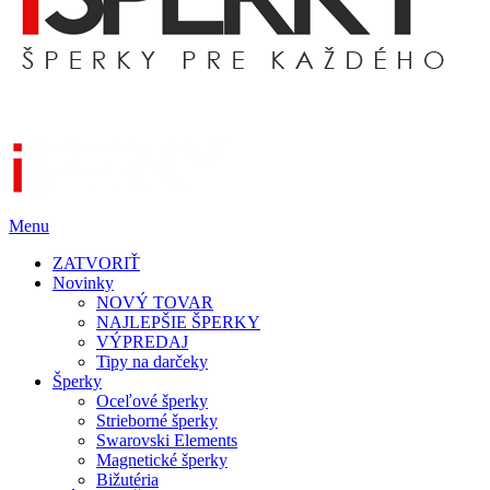
Menu
ZATVORIŤ
Novinky
NOVÝ TOVAR
NAJLEPŠIE ŠPERKY
VÝPREDAJ
Tipy na darčeky
Šperky
Oceľové šperky
Strieborné šperky
Swarovski Elements
Magnetické šperky
Bižutéria