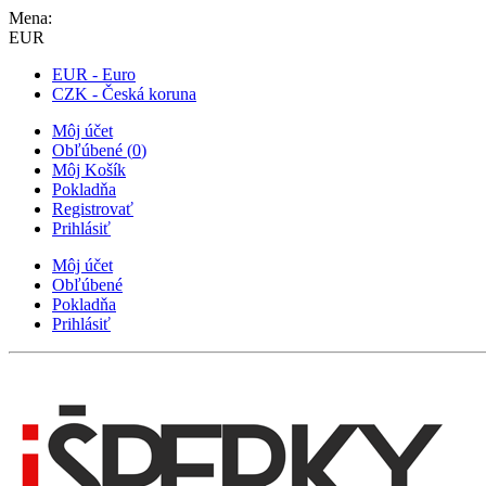
Mena:
EUR
EUR - Euro
CZK - Česká koruna
Môj účet
Obľúbené
(
0
)
Môj Košík
Pokladňa
Registrovať
Prihlásiť
Môj účet
Obľúbené
Pokladňa
Prihlásiť