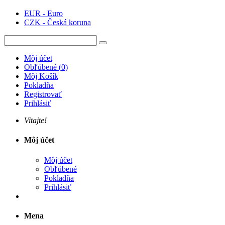
EUR - Euro
CZK - Česká koruna
Môj účet
Obľúbené
(
0
)
Môj Košík
Pokladňa
Registrovať
Prihlásiť
Vitajte!
Môj účet
Môj účet
Obľúbené
Pokladňa
Prihlásiť
Mena