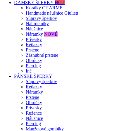
DÁMSKE ŠPERKY
HOT
Korálky CHARMÉ
Handmade náušnice Giuliett
Súpravy šperkov
Náhrdelníky
Náušnice
Náramky
NOVÉ
Prívesky
Retiazky
Prstene
Zásnubné prstene
Obrúčky
Piercing
Iné
PÁNSKE ŠPERKY
Súpravy šperkov
Retiazky
Náramky
Prstene
Obrúčky
Prívesky
Ružence
Náušnice
Piercing
Manžetové gombíky