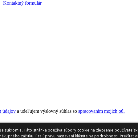
Kontaktný formulár
h údajov
a udeľujem výslovný súhlas so
spracovaním mojich oú.
še súkromie. Táto stránka používa súbory cookie na zlepšenie používateľsk
nákupného zážitku. Pre úpravu nastavení kliknite na podrobnosti.
Prečítať v