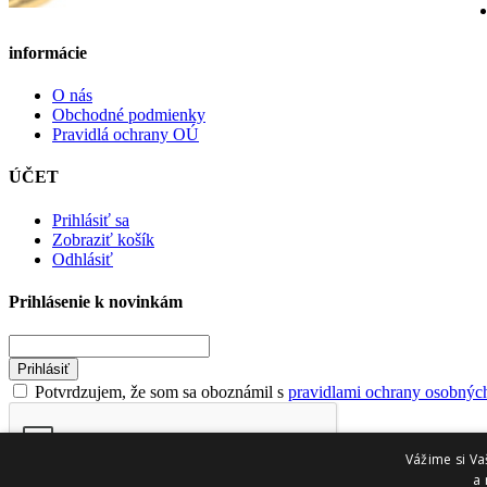
informácie
O nás
Obchodné podmienky
Pravidlá ochrany OÚ
ÚČET
Prihlásiť sa
Zobraziť košík
Odhlásiť
Prihlásenie k novinkám
Prihlásiť
Potvrdzujem, že som sa oboznámil s
pravidlami ochrany osobnýc
Vážime si Va
a 