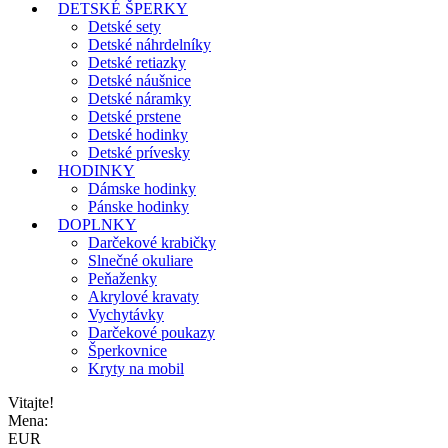
DETSKÉ ŠPERKY
Detské sety
Detské náhrdelníky
Detské retiazky
Detské náušnice
Detské náramky
Detské prstene
Detské hodinky
Detské prívesky
HODINKY
Dámske hodinky
Pánske hodinky
DOPLNKY
Darčekové krabičky
Slnečné okuliare
Peňaženky
Akrylové kravaty
Vychytávky
Darčekové poukazy
Šperkovnice
Kryty na mobil
Vitajte!
Mena:
EUR