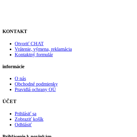
KONTAKT
Otvoriť CHAT
Vrátenie, výmena, reklamácia
Kontaktný formulár
informácie
O nás
Obchodné podmienky
Pravidlá ochrany OÚ
ÚČET
Prihlásiť sa
Zobraziť košík
Odhlásiť
Prihlásenie k novinkám