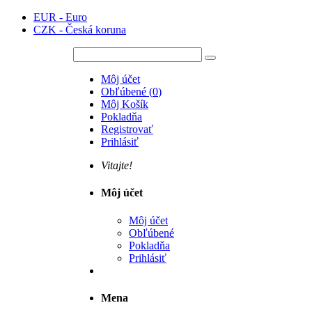
EUR - Euro
CZK - Česká koruna
Môj účet
Obľúbené
(
0
)
Môj Košík
Pokladňa
Registrovať
Prihlásiť
Vitajte!
Môj účet
Môj účet
Obľúbené
Pokladňa
Prihlásiť
Mena