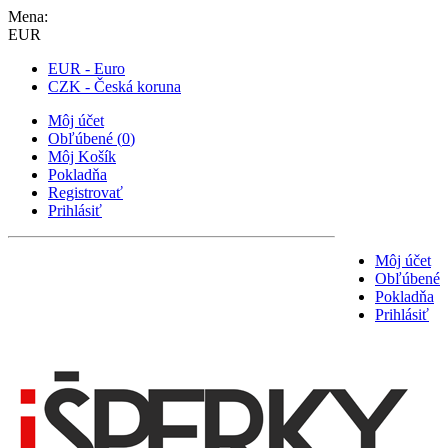
Mena:
EUR
EUR - Euro
CZK - Česká koruna
Môj účet
Obľúbené
(
0
)
Môj Košík
Pokladňa
Registrovať
Prihlásiť
Môj účet
Obľúbené
Pokladňa
Prihlásiť