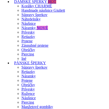
DÁMSKE ŠPERKY
HOT
Korálky CHARMÉ
Handmade náušnice Giuliett
Súpravy šperkov
Náhrdelníky
Náušnice
Náramky
NOVÉ
Prívesky
Retiazky
Prstene
Zásnubné prstene
Obrúčky
Piercing
Iné
PÁNSKE ŠPERKY
Súpravy šperkov
Retiazky
Náramky
Prstene
Obrúčky
Prívesky
Ružence
Náušnice
Piercing
Manžetové gombíky