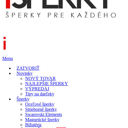
Menu
ZATVORIŤ
Novinky
NOVÝ TOVAR
NAJLEPŠIE ŠPERKY
VÝPREDAJ
Tipy na darčeky
Šperky
Oceľové šperky
Strieborné šperky
Swarovski Elements
Magnetické šperky
Bižutéria