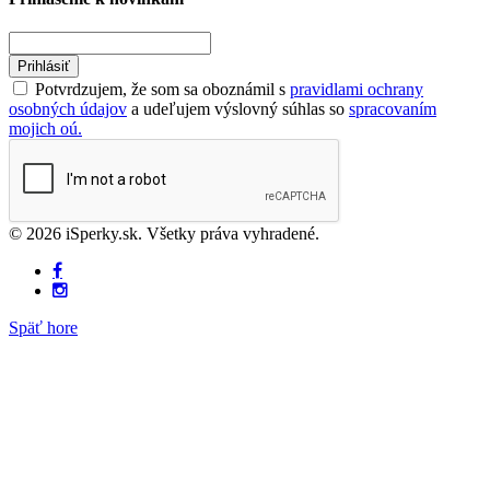
Prihlásiť
Potvrdzujem, že som sa oboznámil s
pravidlami ochrany
osobných údajov
a udeľujem výslovný súhlas so
spracovaním
mojich oú.
© 2026 iSperky.sk. Všetky práva vyhradené.
Späť hore