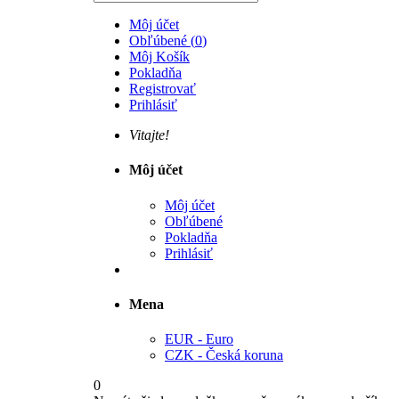
Môj účet
Obľúbené
(
0
)
Môj Košík
Pokladňa
Registrovať
Prihlásiť
Vitajte!
Môj účet
Môj účet
Obľúbené
Pokladňa
Prihlásiť
Mena
EUR - Euro
CZK - Česká koruna
0