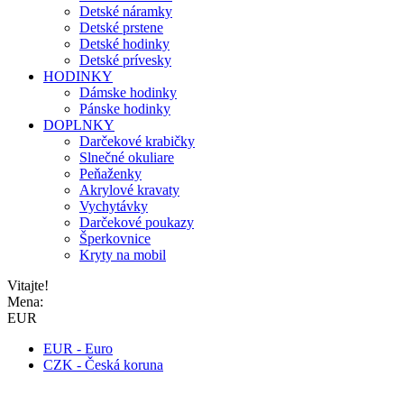
Detské náramky
Detské prstene
Detské hodinky
Detské prívesky
HODINKY
Dámske hodinky
Pánske hodinky
DOPLNKY
Darčekové krabičky
Slnečné okuliare
Peňaženky
Akrylové kravaty
Vychytávky
Darčekové poukazy
Šperkovnice
Kryty na mobil
Vitajte!
Mena:
EUR
EUR - Euro
CZK - Česká koruna