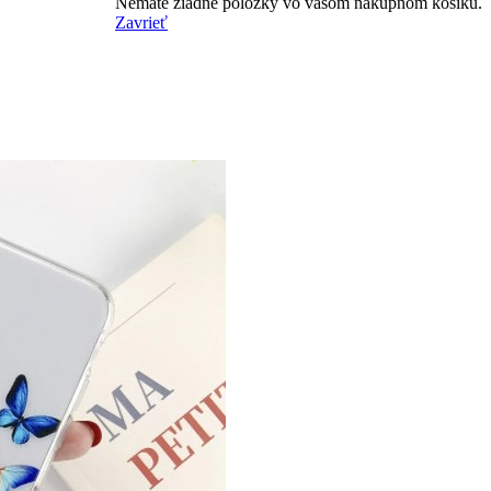
Nemáte žiadne položky vo vašom nákupnom košíku.
Zavrieť