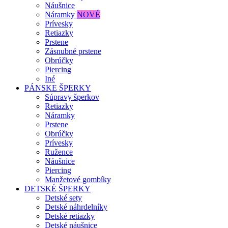
Náušnice
Náramky
NOVÉ
Prívesky
Retiazky
Prstene
Zásnubné prstene
Obrúčky
Piercing
Iné
PÁNSKE ŠPERKY
Súpravy šperkov
Retiazky
Náramky
Prstene
Obrúčky
Prívesky
Ružence
Náušnice
Piercing
Manžetové gombíky
DETSKÉ ŠPERKY
Detské sety
Detské náhrdelníky
Detské retiazky
Detské náušnice