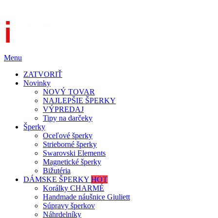
Menu
ZATVORIŤ
Novinky
NOVÝ TOVAR
NAJLEPŠIE ŠPERKY
VÝPREDAJ
Tipy na darčeky
Šperky
Oceľové šperky
Strieborné šperky
Swarovski Elements
Magnetické šperky
Bižutéria
DÁMSKE ŠPERKY
HOT
Korálky CHARMÉ
Handmade náušnice Giuliett
Súpravy šperkov
Náhrdelníky