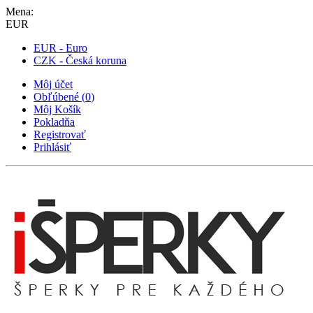
Mena:
EUR
EUR - Euro
CZK - Česká koruna
Môj účet
Obľúbené
(
0
)
Môj Košík
Pokladňa
Registrovať
Prihlásiť