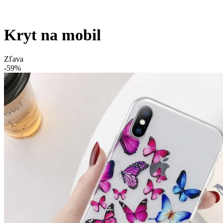
Kryt na mobil
Zľava
-59%