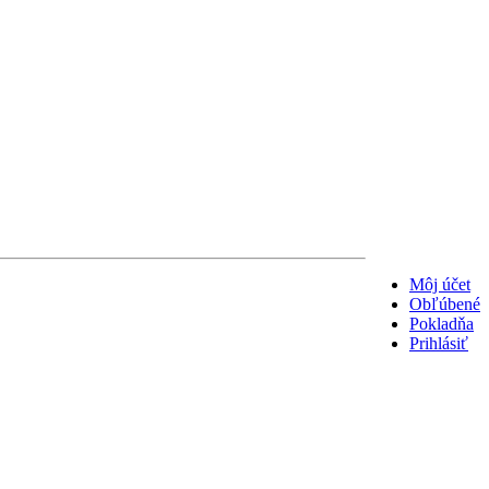
Môj účet
Obľúbené
Pokladňa
Prihlásiť