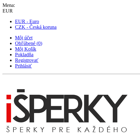
Mena:
EUR
EUR - Euro
CZK - Česká koruna
Môj účet
Obľúbené
(
0
)
Môj Košík
Pokladňa
Registrovať
Prihlásiť