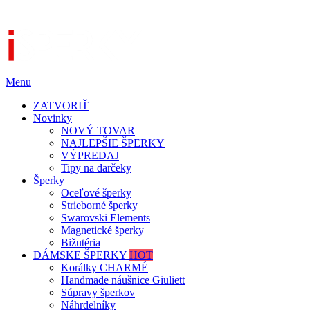
Menu
ZATVORIŤ
Novinky
NOVÝ TOVAR
NAJLEPŠIE ŠPERKY
VÝPREDAJ
Tipy na darčeky
Šperky
Oceľové šperky
Strieborné šperky
Swarovski Elements
Magnetické šperky
Bižutéria
DÁMSKE ŠPERKY
HOT
Korálky CHARMÉ
Handmade náušnice Giuliett
Súpravy šperkov
Náhrdelníky