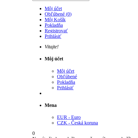
Môj účet
Obľúbené
(
0
)
Môj Košík
Pokladňa
Registrovať
Prihlásiť
Vitajte!
Môj účet
Môj účet
Obľúbené
Pokladňa
Prihlásiť
Mena
EUR - Euro
CZK - Česká koruna
0