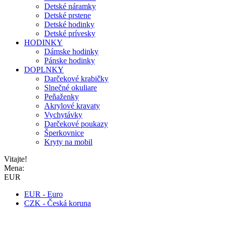
Detské náramky
Detské prstene
Detské hodinky
Detské prívesky
HODINKY
Dámske hodinky
Pánske hodinky
DOPLNKY
Darčekové krabičky
Slnečné okuliare
Peňaženky
Akrylové kravaty
Vychytávky
Darčekové poukazy
Šperkovnice
Kryty na mobil
Vitajte!
Mena:
EUR
EUR - Euro
CZK - Česká koruna