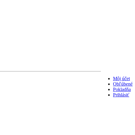
Môj účet
Obľúbené
Pokladňa
Prihlásiť