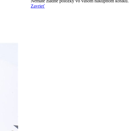
Nemáte žiadne položky vo vašom nákupnom košíku.
Zavrieť