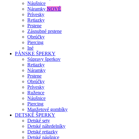
Náušnice
Náramky
NOVÉ
Prívesky
Retiazky
Prstene
Zásnubné prstene
Obrúčky
Piercing
Iné
PÁNSKE ŠPERKY
Súpravy šperkov
Retiazky
Náramky
Prstene
Obrúčky
Prívesky
Ružence
Náušnice
Piercing
Manžetové gombíky
DETSKÉ ŠPERKY
Detské sety
Detské náhrdelníky
Detské retiazky
Detské náušnice