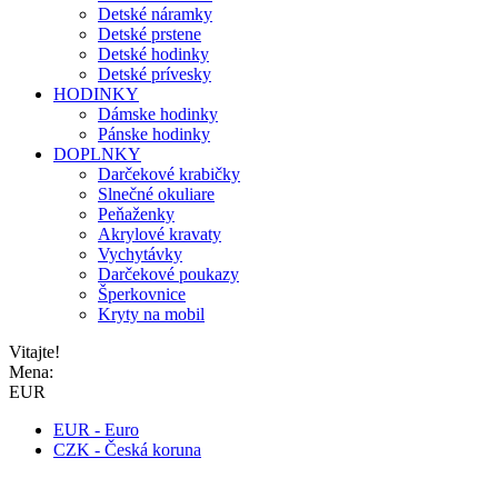
Detské náramky
Detské prstene
Detské hodinky
Detské prívesky
HODINKY
Dámske hodinky
Pánske hodinky
DOPLNKY
Darčekové krabičky
Slnečné okuliare
Peňaženky
Akrylové kravaty
Vychytávky
Darčekové poukazy
Šperkovnice
Kryty na mobil
Vitajte!
Mena:
EUR
EUR - Euro
CZK - Česká koruna