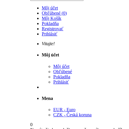
Môj účet
Obľúbené
(
0
)
Môj Košík
Pokladňa
Registrovať
Prihlásiť
Vitajte!
Môj účet
Môj účet
Obľúbené
Pokladňa
Prihlásiť
Mena
EUR - Euro
CZK - Česká koruna
0