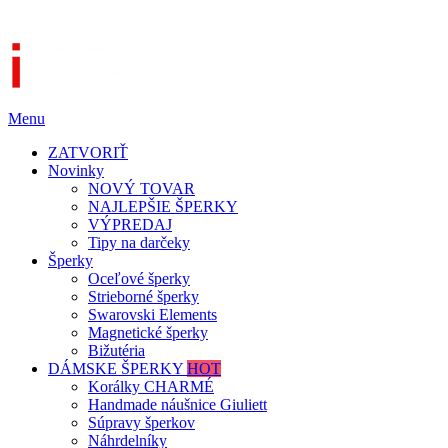
Menu
ZATVORIŤ
Novinky
NOVÝ TOVAR
NAJLEPŠIE ŠPERKY
VÝPREDAJ
Tipy na darčeky
Šperky
Oceľové šperky
Strieborné šperky
Swarovski Elements
Magnetické šperky
Bižutéria
DÁMSKE ŠPERKY
HOT
Korálky CHARMÉ
Handmade náušnice Giuliett
Súpravy šperkov
Náhrdelníky