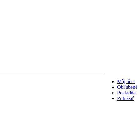
Môj účet
Obľúbené
Pokladňa
Prihlásiť