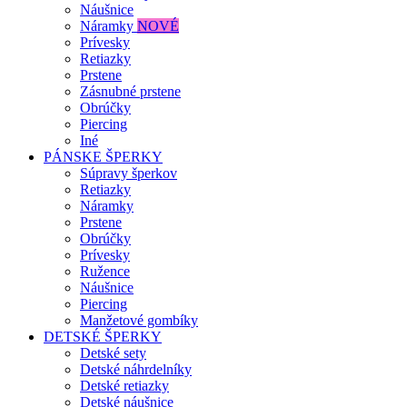
Náušnice
Náramky
NOVÉ
Prívesky
Retiazky
Prstene
Zásnubné prstene
Obrúčky
Piercing
Iné
PÁNSKE ŠPERKY
Súpravy šperkov
Retiazky
Náramky
Prstene
Obrúčky
Prívesky
Ružence
Náušnice
Piercing
Manžetové gombíky
DETSKÉ ŠPERKY
Detské sety
Detské náhrdelníky
Detské retiazky
Detské náušnice