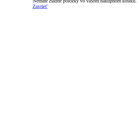
Nemáte žiadne položky vo vašom nákupnom košíku.
Zavrieť