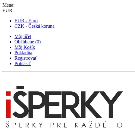
Mena:
EUR
EUR - Euro
CZK - Česká koruna
Môj účet
Obľúbené
(
0
)
Môj Košík
Pokladňa
Registrovať
Prihlásiť