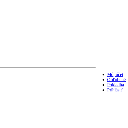
Môj účet
Obľúbené
Pokladňa
Prihlásiť