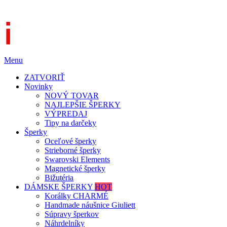
Menu
ZATVORIŤ
Novinky
NOVÝ TOVAR
NAJLEPŠIE ŠPERKY
VÝPREDAJ
Tipy na darčeky
Šperky
Oceľové šperky
Strieborné šperky
Swarovski Elements
Magnetické šperky
Bižutéria
DÁMSKE ŠPERKY
HOT
Korálky CHARMÉ
Handmade náušnice Giuliett
Súpravy šperkov
Náhrdelníky