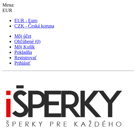
Mena:
EUR
EUR - Euro
CZK - Česká koruna
Môj účet
Obľúbené
(
0
)
Môj Košík
Pokladňa
Registrovať
Prihlásiť