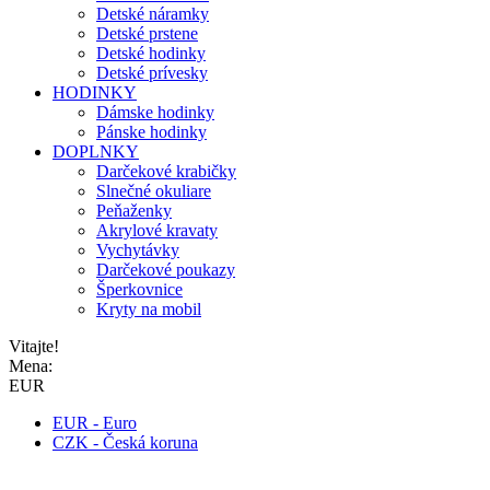
Detské náramky
Detské prstene
Detské hodinky
Detské prívesky
HODINKY
Dámske hodinky
Pánske hodinky
DOPLNKY
Darčekové krabičky
Slnečné okuliare
Peňaženky
Akrylové kravaty
Vychytávky
Darčekové poukazy
Šperkovnice
Kryty na mobil
Vitajte!
Mena:
EUR
EUR - Euro
CZK - Česká koruna