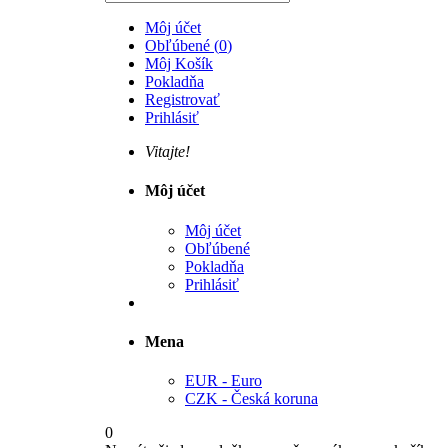
Môj účet
Obľúbené
(
0
)
Môj Košík
Pokladňa
Registrovať
Prihlásiť
Vitajte!
Môj účet
Môj účet
Obľúbené
Pokladňa
Prihlásiť
Mena
EUR - Euro
CZK - Česká koruna
0