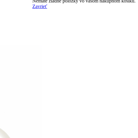
Nemáte žiadne položky vo vašom nákupnom košíku.
Zavrieť