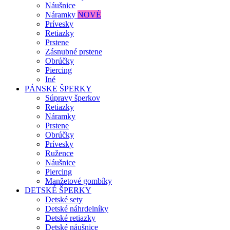
Náušnice
Náramky
NOVÉ
Prívesky
Retiazky
Prstene
Zásnubné prstene
Obrúčky
Piercing
Iné
PÁNSKE ŠPERKY
Súpravy šperkov
Retiazky
Náramky
Prstene
Obrúčky
Prívesky
Ružence
Náušnice
Piercing
Manžetové gombíky
DETSKÉ ŠPERKY
Detské sety
Detské náhrdelníky
Detské retiazky
Detské náušnice