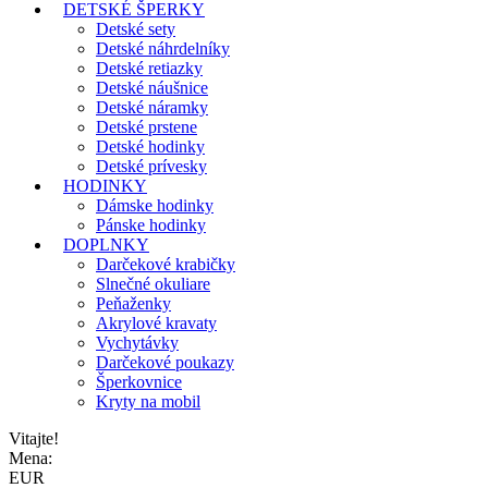
DETSKÉ ŠPERKY
Detské sety
Detské náhrdelníky
Detské retiazky
Detské náušnice
Detské náramky
Detské prstene
Detské hodinky
Detské prívesky
HODINKY
Dámske hodinky
Pánske hodinky
DOPLNKY
Darčekové krabičky
Slnečné okuliare
Peňaženky
Akrylové kravaty
Vychytávky
Darčekové poukazy
Šperkovnice
Kryty na mobil
Vitajte!
Mena:
EUR