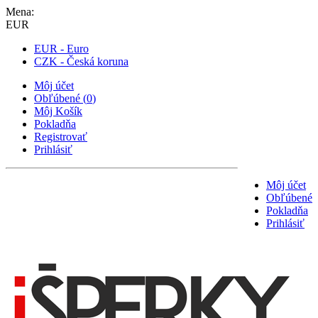
Mena:
EUR
EUR - Euro
CZK - Česká koruna
Môj účet
Obľúbené
(
0
)
Môj Košík
Pokladňa
Registrovať
Prihlásiť
Môj účet
Obľúbené
Pokladňa
Prihlásiť