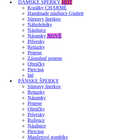
DÁMSKE ŠPERKY
HOT
Korálky CHARMÉ
Handmade náušnice Giuliett
Súpravy šperkov
Náhrdelníky
Náušnice
Náramky
NOVÉ
Prívesky
Retiazky
Prstene
Zásnubné prstene
Obrúčky
Piercing
Iné
PÁNSKE ŠPERKY
Súpravy šperkov
Retiazky
Náramky
Prstene
Obrúčky
Prívesky
Ružence
Náušnice
Piercing
Manžetové gombíky