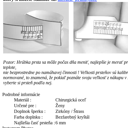
Pozor: Hrúbka prsta sa môže počas dňa meniť, najlepšie je merať pri
teplote,
nie bezprostredne po namáhavej činnosti !
Veľkosti prsteňov sú kalib
normované, to znamená, že pokiaľ poznáte svoju veľkosť
z nákupu v 
vyberte si prsteň podľa nej.
Podrobné informácie
Materiál :
Chirurgická oceľ
Určené pre :
Ženy
Doplnok šperku :
Zirkóny / Štrass
Farba doplnku :
Bezfarebný kryštál
Najširšia časť prsteňa :
6 mm