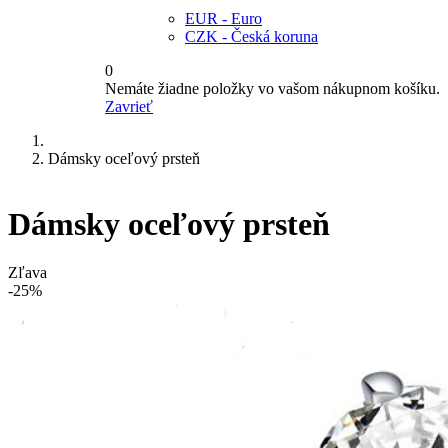
EUR - Euro
CZK - Česká koruna
0
Nemáte žiadne položky vo vašom nákupnom košíku.
Zavrieť
Dámsky oceľový prsteň
Dámsky oceľový prsteň
Zľava
-25%