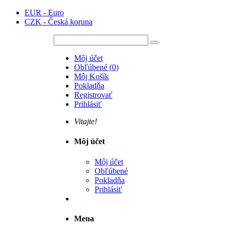
EUR - Euro
CZK - Česká koruna
Môj účet
Obľúbené
(
0
)
Môj Košík
Pokladňa
Registrovať
Prihlásiť
Vitajte!
Môj účet
Môj účet
Obľúbené
Pokladňa
Prihlásiť
Mena