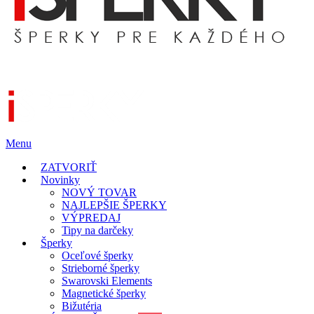
Menu
ZATVORIŤ
Novinky
NOVÝ TOVAR
NAJLEPŠIE ŠPERKY
VÝPREDAJ
Tipy na darčeky
Šperky
Oceľové šperky
Strieborné šperky
Swarovski Elements
Magnetické šperky
Bižutéria