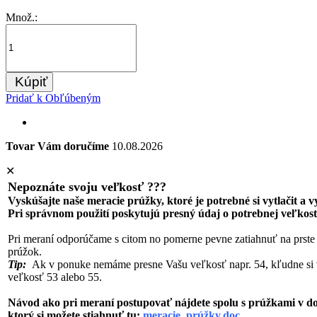
Množ.:
Kúpiť
Pridať k Obľúbeným
Tovar Vám doručíme
10.08.2026
✕
Nepoznáte svoju veľkosť ???
Vyskúšajte naše meracie prúžky, ktoré je potrebné si vytlačit a 
Pri správnom použití poskytujú presný údaj o potrebnej veľkost
Pri meraní odporúčame s citom no pomerne pevne zatiahnuť na prste
prúžok.
Tip:
Ak v ponuke nemáme presne Vašu veľkosť napr. 54, kľudne si 
veľkosť 53 alebo 55.
Návod ako pri meraní postupovať nájdete spolu s prúžkami v 
ktorý si možete stiahnuť tu:
meracie_prúžky.doc