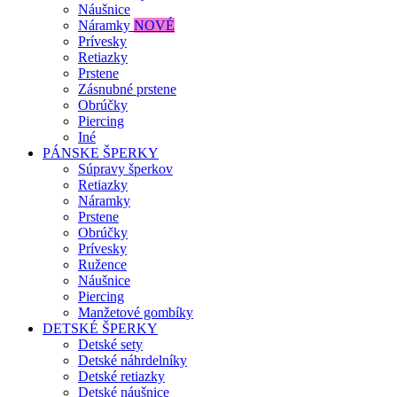
Náušnice
Náramky
NOVÉ
Prívesky
Retiazky
Prstene
Zásnubné prstene
Obrúčky
Piercing
Iné
PÁNSKE ŠPERKY
Súpravy šperkov
Retiazky
Náramky
Prstene
Obrúčky
Prívesky
Ružence
Náušnice
Piercing
Manžetové gombíky
DETSKÉ ŠPERKY
Detské sety
Detské náhrdelníky
Detské retiazky
Detské náušnice