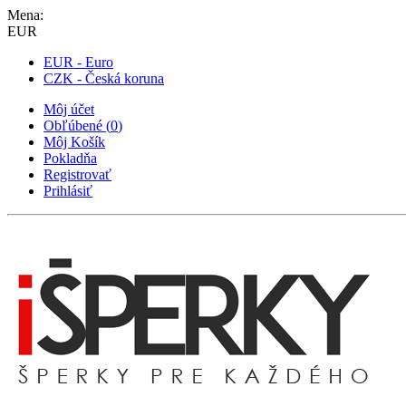
Mena:
EUR
EUR - Euro
CZK - Česká koruna
Môj účet
Obľúbené
(
0
)
Môj Košík
Pokladňa
Registrovať
Prihlásiť