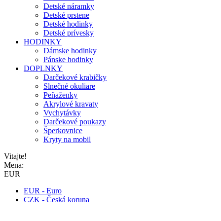
Detské náramky
Detské prstene
Detské hodinky
Detské prívesky
HODINKY
Dámske hodinky
Pánske hodinky
DOPLNKY
Darčekové krabičky
Slnečné okuliare
Peňaženky
Akrylové kravaty
Vychytávky
Darčekové poukazy
Šperkovnice
Kryty na mobil
Vitajte!
Mena:
EUR
EUR - Euro
CZK - Česká koruna