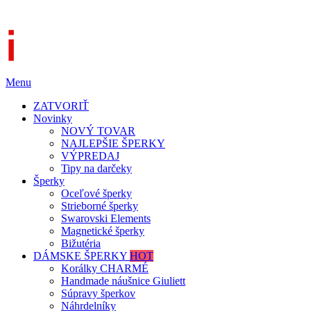
Menu
ZATVORIŤ
Novinky
NOVÝ TOVAR
NAJLEPŠIE ŠPERKY
VÝPREDAJ
Tipy na darčeky
Šperky
Oceľové šperky
Strieborné šperky
Swarovski Elements
Magnetické šperky
Bižutéria
DÁMSKE ŠPERKY
HOT
Korálky CHARMÉ
Handmade náušnice Giuliett
Súpravy šperkov
Náhrdelníky