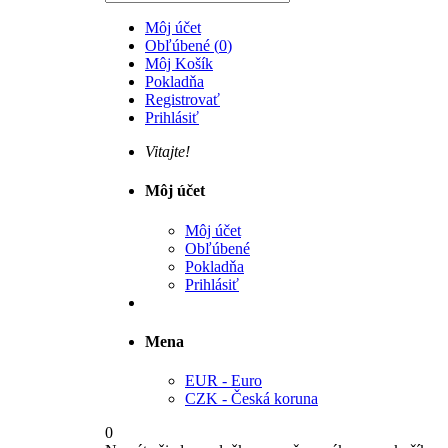
Môj účet
Obľúbené
(
0
)
Môj Košík
Pokladňa
Registrovať
Prihlásiť
Vitajte!
Môj účet
Môj účet
Obľúbené
Pokladňa
Prihlásiť
Mena
EUR - Euro
CZK - Česká koruna
0