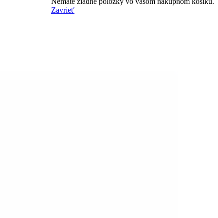
Nemáte žiadne položky vo vašom nákupnom košíku.
Zavrieť