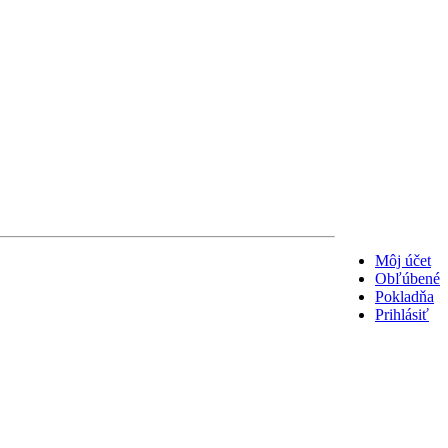
Môj účet
Obľúbené
Pokladňa
Prihlásiť