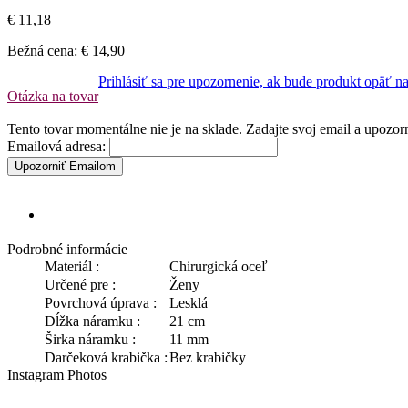
€ 11,18
Bežná cena:
€ 14,90
Prihlásiť sa pre upozornenie, ak bude produkt opäť n
Otázka na tovar
Tento tovar momentálne nie je na sklade. Zadajte svoj email a upozo
Emailová adresa:
Upozorniť Emailom
Podrobné informácie
Materiál :
Chirurgická oceľ
Určené pre :
Ženy
Povrchová úprava :
Lesklá
Dĺžka náramku :
21 cm
Širka náramku :
11 mm
Darčeková krabička :
Bez krabičky
Instagram Photos