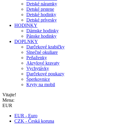
Detské náramky
Detské prstene
Detské hodinky
Detské prívesky
HODINKY
Dámske hodinky
Pánske hodinky
DOPLNKY
Darčekové krabičky
Slnečné okuliare
Peňaženky
Akrylové kravaty
Vychytávky
Darčekové poukazy
Šperkovnice
Kryty na mobil
Vitajte!
Mena:
EUR
EUR - Euro
CZK - Česká koruna