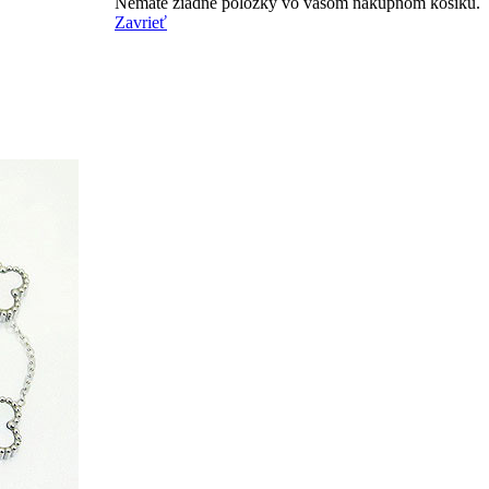
Nemáte žiadne položky vo vašom nákupnom košíku.
Zavrieť