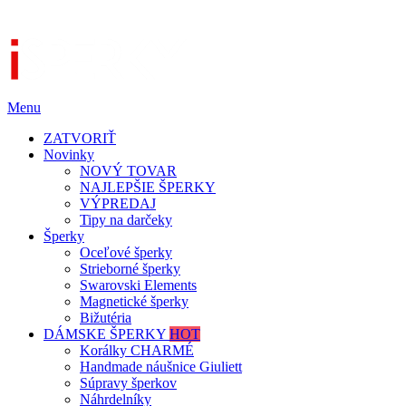
Menu
ZATVORIŤ
Novinky
NOVÝ TOVAR
NAJLEPŠIE ŠPERKY
VÝPREDAJ
Tipy na darčeky
Šperky
Oceľové šperky
Strieborné šperky
Swarovski Elements
Magnetické šperky
Bižutéria
DÁMSKE ŠPERKY
HOT
Korálky CHARMÉ
Handmade náušnice Giuliett
Súpravy šperkov
Náhrdelníky