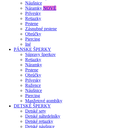
Náušnice
Náramky
NOVÉ
Prívesky
Retiazky
Prstene
Zásnubné prstene
Obrúčky
Piercing
Iné
PÁNSKE ŠPERKY
Súpravy šperkov
Retiazky
Náramky
Prstene
Obrúčky
Prívesky
Ružence
Náušnice
Piercing
Manžetové gombíky
DETSKÉ ŠPERKY
Detské sety
Detské náhrdelníky
Detské retiazky
Detské náušnice