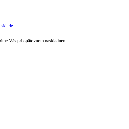
a sklade
rníme Vás pri opätovnom naskladnení.