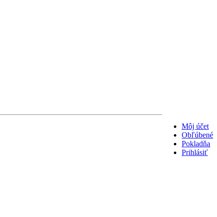
Môj účet
Obľúbené
Pokladňa
Prihlásiť