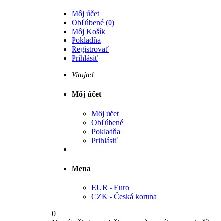
Môj účet
Obľúbené
(
0
)
Môj Košík
Pokladňa
Registrovať
Prihlásiť
Vitajte!
Môj účet
Môj účet
Obľúbené
Pokladňa
Prihlásiť
Mena
EUR - Euro
CZK - Česká koruna
0