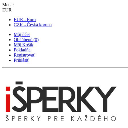
Mena:
EUR
EUR - Euro
CZK - Česká koruna
Môj účet
Obľúbené
(
0
)
Môj Košík
Pokladňa
Registrovať
Prihlásiť