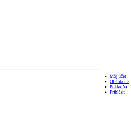
Môj účet
Obľúbené
Pokladňa
Prihlásiť