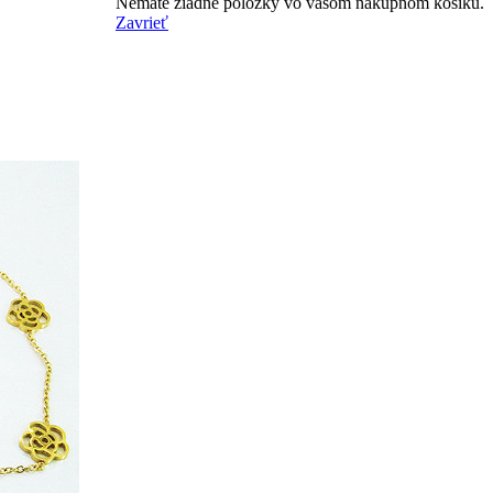
Nemáte žiadne položky vo vašom nákupnom košíku.
Zavrieť