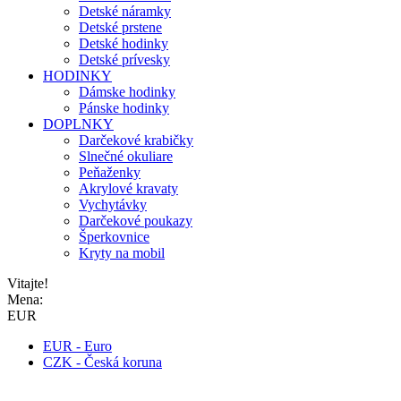
Detské náramky
Detské prstene
Detské hodinky
Detské prívesky
HODINKY
Dámske hodinky
Pánske hodinky
DOPLNKY
Darčekové krabičky
Slnečné okuliare
Peňaženky
Akrylové kravaty
Vychytávky
Darčekové poukazy
Šperkovnice
Kryty na mobil
Vitajte!
Mena:
EUR
EUR - Euro
CZK - Česká koruna