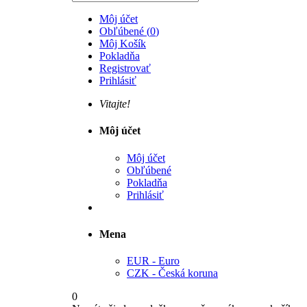
Môj účet
Obľúbené
(
0
)
Môj Košík
Pokladňa
Registrovať
Prihlásiť
Vitajte!
Môj účet
Môj účet
Obľúbené
Pokladňa
Prihlásiť
Mena
EUR - Euro
CZK - Česká koruna
0