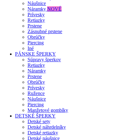
Náušnice
Náramky
NOVÉ
Prívesky
Retiazky
Prstene
Zásnubné prstene
Obrúčky
Piercing
Iné
PÁNSKE ŠPERKY
Súpravy šperkov
Retiazky
Náramky
Prstene
Obrúčky
Prívesky
Ružence
Náušnice
Piercing
Manžetové gombíky
DETSKÉ ŠPERKY
Detské sety
Detské náhrdelníky
Detské retiazky
Detské náušnice