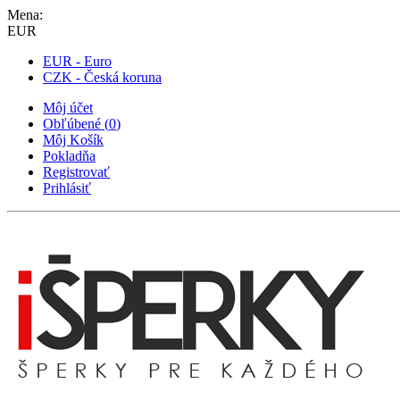
Mena:
EUR
EUR - Euro
CZK - Česká koruna
Môj účet
Obľúbené
(
0
)
Môj Košík
Pokladňa
Registrovať
Prihlásiť