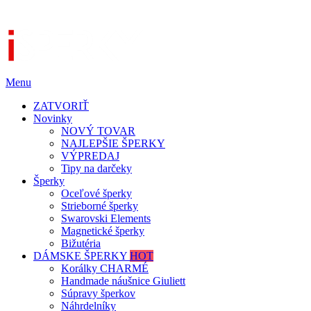
Menu
ZATVORIŤ
Novinky
NOVÝ TOVAR
NAJLEPŠIE ŠPERKY
VÝPREDAJ
Tipy na darčeky
Šperky
Oceľové šperky
Strieborné šperky
Swarovski Elements
Magnetické šperky
Bižutéria
DÁMSKE ŠPERKY
HOT
Korálky CHARMÉ
Handmade náušnice Giuliett
Súpravy šperkov
Náhrdelníky