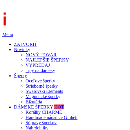
Menu
ZATVORIŤ
Novinky
NOVÝ TOVAR
NAJLEPŠIE ŠPERKY
VÝPREDAJ
Tipy na darčeky
Šperky
Oceľové šperky
Strieborné šperky
Swarovski Elements
Magnetické šperky
Bižutéria
DÁMSKE ŠPERKY
HOT
Korálky CHARMÉ
Handmade náušnice Giuliett
Súpravy šperkov
Náhrdelníky