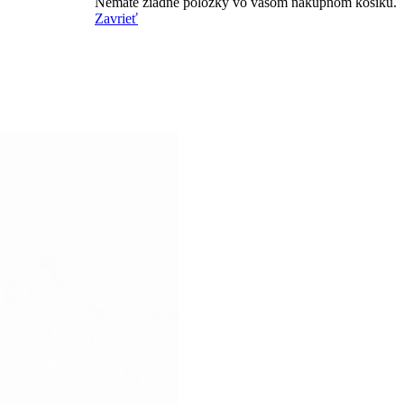
Nemáte žiadne položky vo vašom nákupnom košíku.
Zavrieť