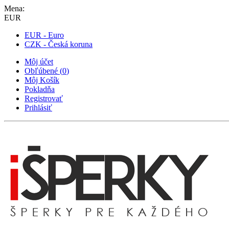
Mena:
EUR
EUR - Euro
CZK - Česká koruna
Môj účet
Obľúbené
(
0
)
Môj Košík
Pokladňa
Registrovať
Prihlásiť