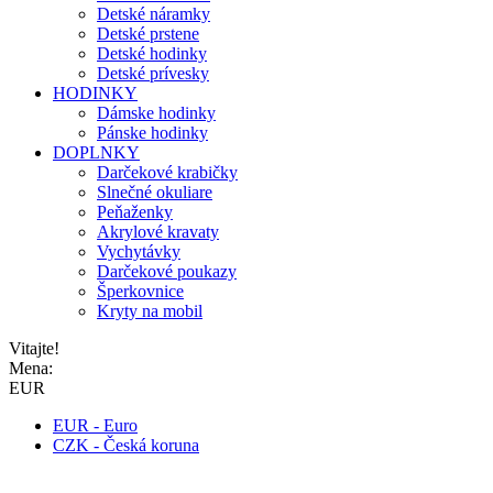
Detské náramky
Detské prstene
Detské hodinky
Detské prívesky
HODINKY
Dámske hodinky
Pánske hodinky
DOPLNKY
Darčekové krabičky
Slnečné okuliare
Peňaženky
Akrylové kravaty
Vychytávky
Darčekové poukazy
Šperkovnice
Kryty na mobil
Vitajte!
Mena:
EUR
EUR - Euro
CZK - Česká koruna