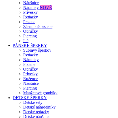
Náušnice
Náramky
NOVÉ
Prívesky
Retiazky
Prstene
Zásnubné prstene
Obrúčky
Piercing
Iné
PÁNSKE ŠPERKY
Súpravy šperkov
Retiazky
Náramky
Prstene
Obrúčky
Prívesky
Ružence
Náušnice
Piercing
Manžetové gombíky
DETSKÉ ŠPERKY
Detské sety
Detské náhrdelníky
Detské retiazky
Detské náušnice