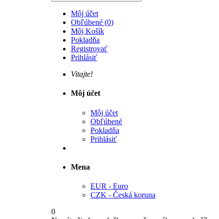
Môj účet
Obľúbené
(
0
)
Môj Košík
Pokladňa
Registrovať
Prihlásiť
Vitajte!
Môj účet
Môj účet
Obľúbené
Pokladňa
Prihlásiť
Mena
EUR - Euro
CZK - Česká koruna
0