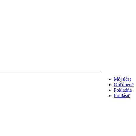
Môj účet
Obľúbené
Pokladňa
Prihlásiť