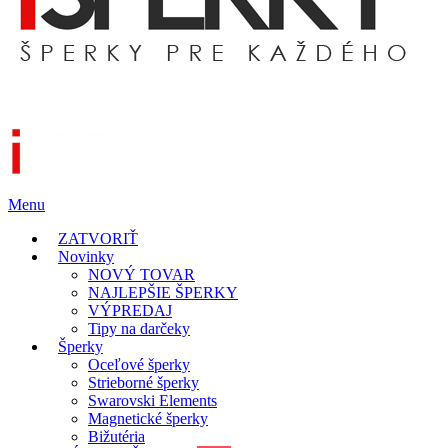
Menu
ZATVORIŤ
Novinky
NOVÝ TOVAR
NAJLEPŠIE ŠPERKY
VÝPREDAJ
Tipy na darčeky
Šperky
Oceľové šperky
Strieborné šperky
Swarovski Elements
Magnetické šperky
Bižutéria