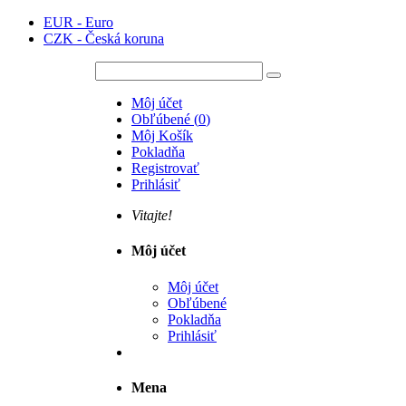
EUR - Euro
CZK - Česká koruna
Môj účet
Obľúbené
(
0
)
Môj Košík
Pokladňa
Registrovať
Prihlásiť
Vitajte!
Môj účet
Môj účet
Obľúbené
Pokladňa
Prihlásiť
Mena