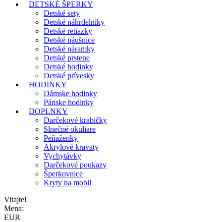
DETSKÉ ŠPERKY
Detské sety
Detské náhrdelníky
Detské retiazky
Detské náušnice
Detské náramky
Detské prstene
Detské hodinky
Detské prívesky
HODINKY
Dámske hodinky
Pánske hodinky
DOPLNKY
Darčekové krabičky
Slnečné okuliare
Peňaženky
Akrylové kravaty
Vychytávky
Darčekové poukazy
Šperkovnice
Kryty na mobil
Vitajte!
Mena:
EUR