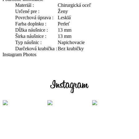
Materiál :
Chirurgická oceľ
Určené pre :
Ženy
Povrchová úprava :
Lesklá
Farba doplnku :
Perleť
Dĺžka náušnice :
13 mm
Širka náušnice :
13 mm
Typ náušnic :
Napichovacie
Darčeková krabička :
Bez krabičky
Instagram Photos