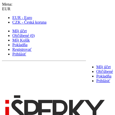
Mena:
EUR
EUR - Euro
CZK - Česká koruna
Môj účet
Obľúbené
(
0
)
Môj Košík
Pokladňa
Registrovať
Prihlásiť
Môj účet
Obľúbené
Pokladňa
Prihlásiť