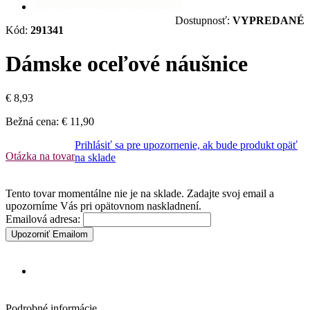
Dostupnosť:
VYPREDANÉ
Kód:
291341
Dámske oceľové náušnice
€ 8,93
Bežná cena:
€ 11,90
Prihlásiť sa pre upozornenie, ak bude produkt opäť
Otázka na tovar
na sklade
Tento tovar momentálne nie je na sklade. Zadajte svoj email a
upozorníme Vás pri opätovnom naskladnení.
Emailová adresa:
Upozorniť Emailom
Podrobné informácie