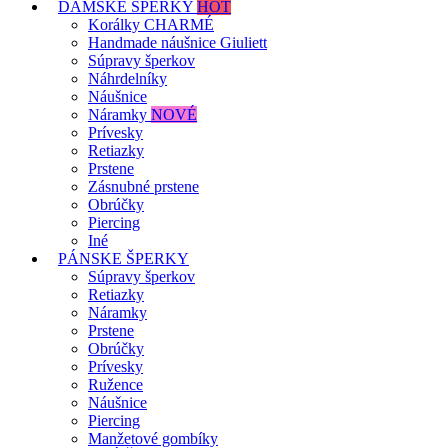
DÁMSKE ŠPERKY
HOT
Korálky CHARMÉ
Handmade náušnice Giuliett
Súpravy šperkov
Náhrdelníky
Náušnice
Náramky
NOVÉ
Prívesky
Retiazky
Prstene
Zásnubné prstene
Obrúčky
Piercing
Iné
PÁNSKE ŠPERKY
Súpravy šperkov
Retiazky
Náramky
Prstene
Obrúčky
Prívesky
Ružence
Náušnice
Piercing
Manžetové gombíky