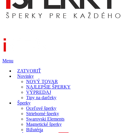
Menu
ZATVORIŤ
Novinky
NOVÝ TOVAR
NAJLEPŠIE ŠPERKY
VÝPREDAJ
Tipy na darčeky
Šperky
Oceľové šperky
Strieborné šperky
Swarovski Elements
Magnetické šperky
Bižutéria