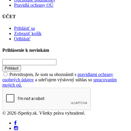
Pravidlá ochrany OÚ
ÚČET
Prihlásiť sa
Zobraziť košík
Odhlásiť
Prihlásenie k novinkám
Prihlásiť
Potvrdzujem, že som sa oboznámil s
pravidlami ochrany
osobných údajov
a udeľujem výslovný súhlas so
spracovaním
mojich oú.
© 2026 iSperky.sk. Všetky práva vyhradené.