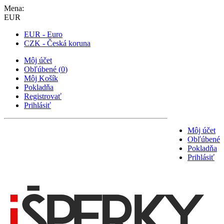
Mena:
EUR
EUR - Euro
CZK - Česká koruna
Môj účet
Obľúbené
(
0
)
Môj Košík
Pokladňa
Registrovať
Prihlásiť
Môj účet
Obľúbené
Pokladňa
Prihlásiť