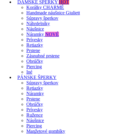
DÁMSKE ŠPERKY
HOT
Korálky CHARMÉ
Handmade náušnice Giuliett
Súpravy šperkov
Náhrdelníky
Náušnice
Náramky
NOVÉ
Prívesky
Retiazky
Prstene
Zásnubné prstene
Obrúčky
Piercing
Iné
PÁNSKE ŠPERKY
Súpravy šperkov
Retiazky
Náramky
Prstene
Obrúčky
Prívesky
Ružence
Náušnice
Piercing
Manžetové gombíky