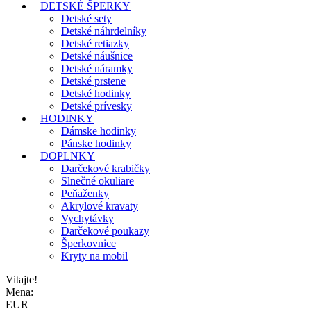
DETSKÉ ŠPERKY
Detské sety
Detské náhrdelníky
Detské retiazky
Detské náušnice
Detské náramky
Detské prstene
Detské hodinky
Detské prívesky
HODINKY
Dámske hodinky
Pánske hodinky
DOPLNKY
Darčekové krabičky
Slnečné okuliare
Peňaženky
Akrylové kravaty
Vychytávky
Darčekové poukazy
Šperkovnice
Kryty na mobil
Vitajte!
Mena:
EUR