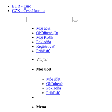
EUR - Euro
CZK - Česká koruna
Môj účet
Obľúbené
(
0
)
Môj Košík
Pokladňa
Registrovať
Prihlásiť
Vitajte!
Môj účet
Môj účet
Obľúbené
Pokladňa
Prihlásiť
Mena