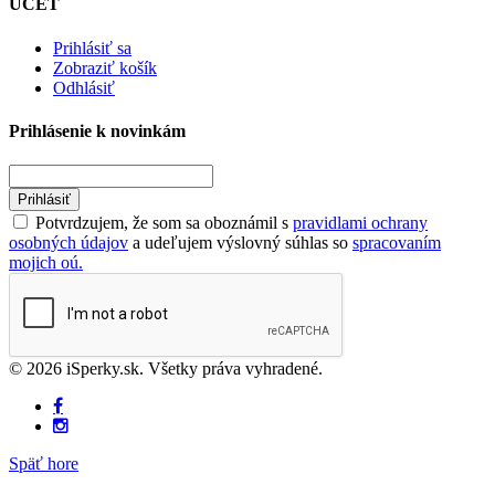
ÚČET
Prihlásiť sa
Zobraziť košík
Odhlásiť
Prihlásenie k novinkám
Prihlásiť
Potvrdzujem, že som sa oboznámil s
pravidlami ochrany
osobných údajov
a udeľujem výslovný súhlas so
spracovaním
mojich oú.
© 2026 iSperky.sk. Všetky práva vyhradené.
Späť hore