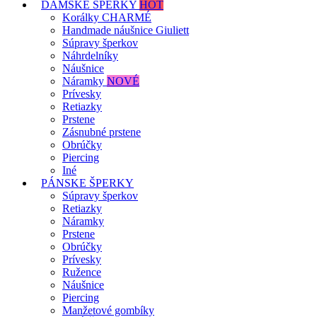
DÁMSKE ŠPERKY
HOT
Korálky CHARMÉ
Handmade náušnice Giuliett
Súpravy šperkov
Náhrdelníky
Náušnice
Náramky
NOVÉ
Prívesky
Retiazky
Prstene
Zásnubné prstene
Obrúčky
Piercing
Iné
PÁNSKE ŠPERKY
Súpravy šperkov
Retiazky
Náramky
Prstene
Obrúčky
Prívesky
Ružence
Náušnice
Piercing
Manžetové gombíky