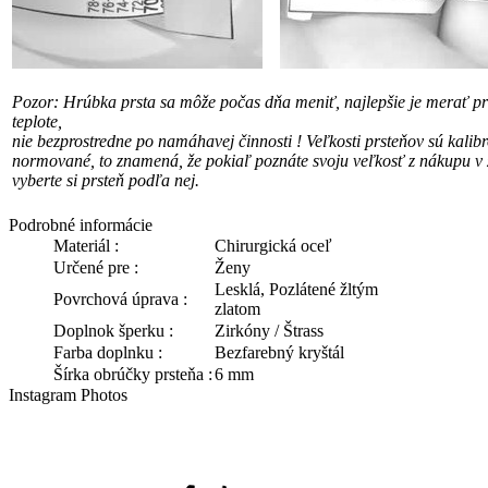
Pozor: Hrúbka prsta sa môže počas dňa meniť, najlepšie je merať pri
teplote,
nie bezprostredne po namáhavej činnosti !
Veľkosti prsteňov sú kalib
normované, to znamená, že pokiaľ poznáte svoju veľkosť
z nákupu v 
vyberte si prsteň podľa nej.
Podrobné informácie
Materiál :
Chirurgická oceľ
Určené pre :
Ženy
Lesklá, Pozlátené žltým
Povrchová úprava :
zlatom
Doplnok šperku :
Zirkóny / Štrass
Farba doplnku :
Bezfarebný kryštál
Šírka obrúčky prsteňa :
6 mm
Instagram Photos