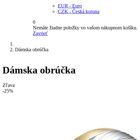
EUR - Euro
CZK - Česká koruna
0
Nemáte žiadne položky vo vašom nákupnom košíku.
Zavrieť
Dámska obrúčka
Dámska obrúčka
Zľava
-25%