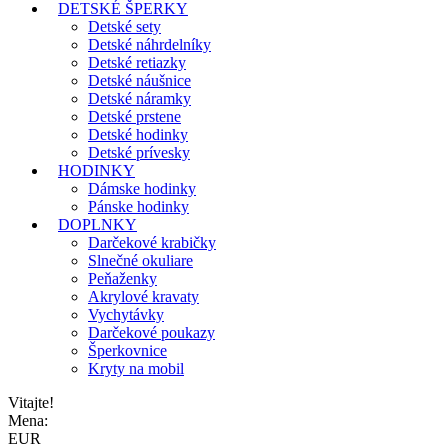
DETSKÉ ŠPERKY
Detské sety
Detské náhrdelníky
Detské retiazky
Detské náušnice
Detské náramky
Detské prstene
Detské hodinky
Detské prívesky
HODINKY
Dámske hodinky
Pánske hodinky
DOPLNKY
Darčekové krabičky
Slnečné okuliare
Peňaženky
Akrylové kravaty
Vychytávky
Darčekové poukazy
Šperkovnice
Kryty na mobil
Vitajte!
Mena:
EUR