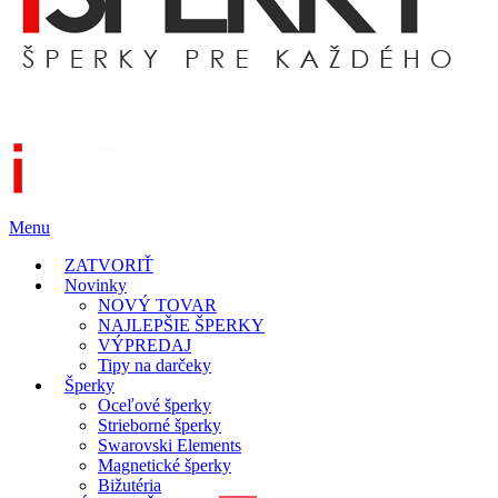
Menu
ZATVORIŤ
Novinky
NOVÝ TOVAR
NAJLEPŠIE ŠPERKY
VÝPREDAJ
Tipy na darčeky
Šperky
Oceľové šperky
Strieborné šperky
Swarovski Elements
Magnetické šperky
Bižutéria