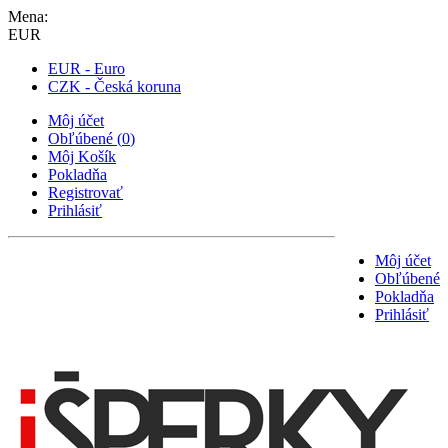
Mena:
EUR
EUR - Euro
CZK - Česká koruna
Môj účet
Obľúbené
(
0
)
Môj Košík
Pokladňa
Registrovať
Prihlásiť
Môj účet
Obľúbené
Pokladňa
Prihlásiť