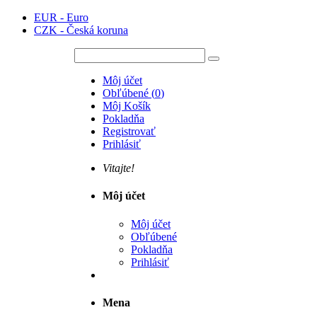
EUR - Euro
CZK - Česká koruna
Môj účet
Obľúbené
(
0
)
Môj Košík
Pokladňa
Registrovať
Prihlásiť
Vitajte!
Môj účet
Môj účet
Obľúbené
Pokladňa
Prihlásiť
Mena