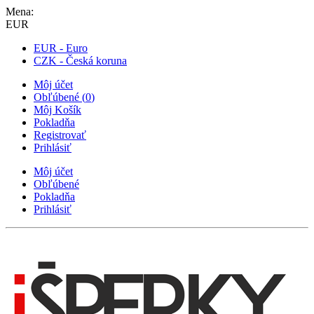
Mena:
EUR
EUR - Euro
CZK - Česká koruna
Môj účet
Obľúbené
(
0
)
Môj Košík
Pokladňa
Registrovať
Prihlásiť
Môj účet
Obľúbené
Pokladňa
Prihlásiť