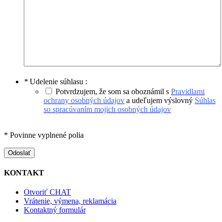
*
Udelenie súhlasu :
Potvrdzujem, že som sa oboznámil s
Pravidlami
ochrany osobných údajov
a udeľujem výslovný
Súhlas
so spracúvaním mojich osobných údajov
* Povinne vyplnené polia
Odoslať
KONTAKT
Otvoriť CHAT
Vrátenie, výmena, reklamácia
Kontaktný formulár