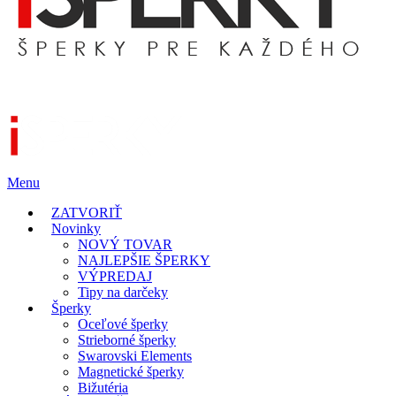
Menu
ZATVORIŤ
Novinky
NOVÝ TOVAR
NAJLEPŠIE ŠPERKY
VÝPREDAJ
Tipy na darčeky
Šperky
Oceľové šperky
Strieborné šperky
Swarovski Elements
Magnetické šperky
Bižutéria