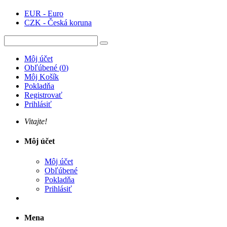
EUR - Euro
CZK - Česká koruna
Môj účet
Obľúbené
(
0
)
Môj Košík
Pokladňa
Registrovať
Prihlásiť
Vitajte!
Môj účet
Môj účet
Obľúbené
Pokladňa
Prihlásiť
Mena