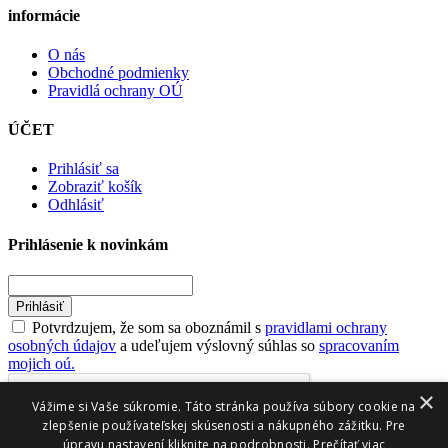
informácie
O nás
Obchodné podmienky
Pravidlá ochrany OÚ
ÚČET
Prihlásiť sa
Zobraziť košík
Odhlásiť
Prihlásenie k novinkám
Prihlásiť
Potvrdzujem, že som sa oboznámil s
pravidlami ochrany
osobných údajov
a udeľujem výslovný súhlas so
spracovaním
mojich oú.
×
Vážime si Vaše súkromie. Táto stránka používa súbory cookie na
zlepšenie používateľskej skúsenosti a nákupného zážitku. Pre
úpravu nastavení kliknite na podrobnosti.
Prečítať viac