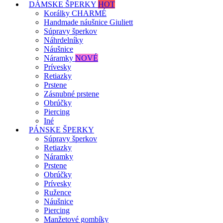
DÁMSKE ŠPERKY
HOT
Korálky CHARMÉ
Handmade náušnice Giuliett
Súpravy šperkov
Náhrdelníky
Náušnice
Náramky
NOVÉ
Prívesky
Retiazky
Prstene
Zásnubné prstene
Obrúčky
Piercing
Iné
PÁNSKE ŠPERKY
Súpravy šperkov
Retiazky
Náramky
Prstene
Obrúčky
Prívesky
Ružence
Náušnice
Piercing
Manžetové gombíky