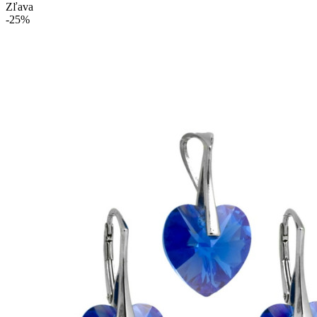
Zľava
-25%