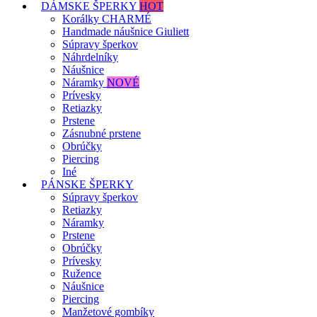
DÁMSKE ŠPERKY
HOT
Korálky CHARMÉ
Handmade náušnice Giuliett
Súpravy šperkov
Náhrdelníky
Náušnice
Náramky
NOVÉ
Prívesky
Retiazky
Prstene
Zásnubné prstene
Obrúčky
Piercing
Iné
PÁNSKE ŠPERKY
Súpravy šperkov
Retiazky
Náramky
Prstene
Obrúčky
Prívesky
Ružence
Náušnice
Piercing
Manžetové gombíky