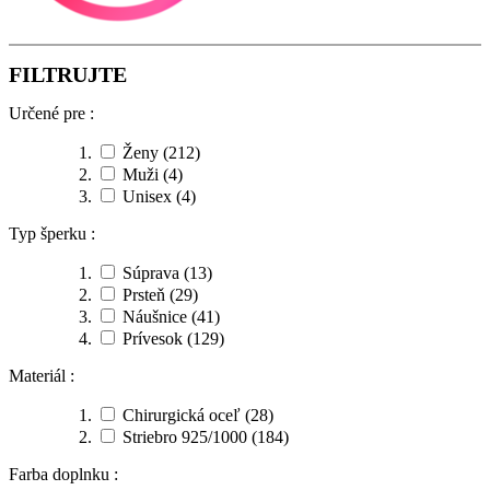
FILTRUJTE
Určené pre :
Ženy
(212)
Muži
(4)
Unisex
(4)
Typ šperku :
Súprava
(13)
Prsteň
(29)
Náušnice
(41)
Prívesok
(129)
Materiál :
Chirurgická oceľ
(28)
Striebro 925/1000
(184)
Farba doplnku :