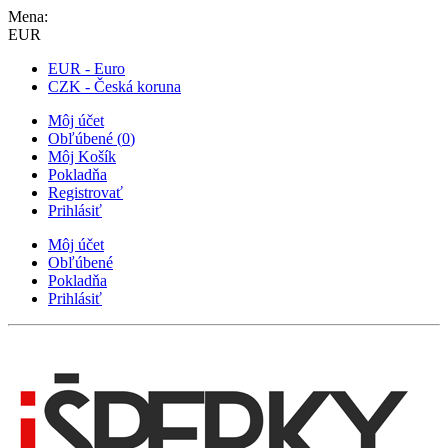
Mena:
EUR
EUR - Euro
CZK - Česká koruna
Môj účet
Obľúbené
(
0
)
Môj Košík
Pokladňa
Registrovať
Prihlásiť
Môj účet
Obľúbené
Pokladňa
Prihlásiť