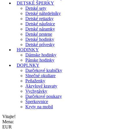
DETSKÉ ŠPERKY
Detské sety
Detské náhrdelníky
Detské retiazky
Detské náušnice
Detské náramky
Detské prstene
Detské hodinky
Detské prívesky
HODINKY
Dámske hodinky
Pánske hodinky
DOPLNKY
Darčekové krabičky
Slnečné okuliare
Peňaženky
Akrylové kravaty
Vychytávky
Darčekové poukazy
Šperkovnice
Kryty na mobil
Vitajte!
Mena:
EUR