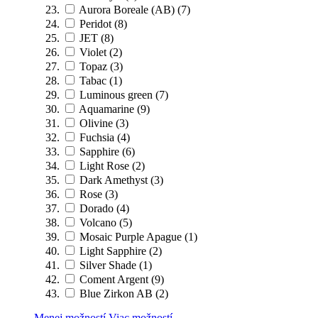
Aurora Boreale (AB)
(7)
Peridot
(8)
JET
(8)
Violet
(2)
Topaz
(3)
Tabac
(1)
Luminous green
(7)
Aquamarine
(9)
Olivine
(3)
Fuchsia
(4)
Sapphire
(6)
Light Rose
(2)
Dark Amethyst
(3)
Rose
(3)
Dorado
(4)
Volcano
(5)
Mosaic Purple Apague
(1)
Light Sapphire
(2)
Silver Shade
(1)
Coment Argent
(9)
Blue Zirkon AB
(2)
Menej možností
Viac možností