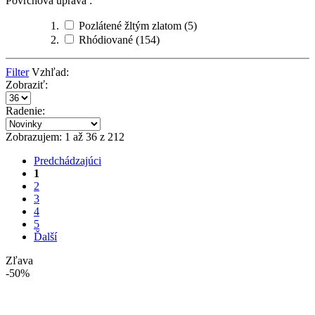
Povrchová úprava :
Pozlátené žltým zlatom
(5)
Rhódiované
(154)
Filter
Vzhľad:
Zobraziť:
Radenie:
Zobrazujem: 1 až 36 z 212
Predchádzajúci
1
2
3
4
5
Ďalší
Zľava
-50%