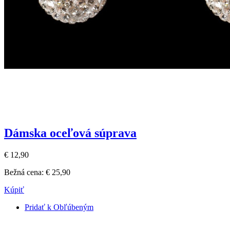
Dámska oceľová súprava
€ 12,90
Bežná cena:
€ 25,90
Kúpiť
Pridať k Obľúbeným