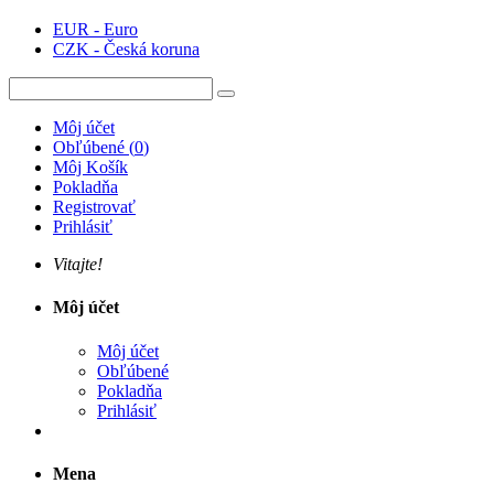
EUR - Euro
CZK - Česká koruna
Môj účet
Obľúbené
(
0
)
Môj Košík
Pokladňa
Registrovať
Prihlásiť
Vitajte!
Môj účet
Môj účet
Obľúbené
Pokladňa
Prihlásiť
Mena