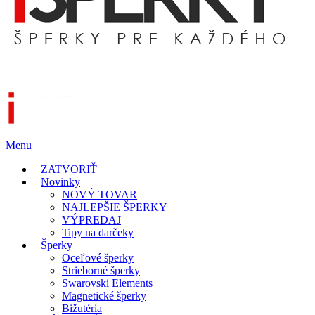
Menu
ZATVORIŤ
Novinky
NOVÝ TOVAR
NAJLEPŠIE ŠPERKY
VÝPREDAJ
Tipy na darčeky
Šperky
Oceľové šperky
Strieborné šperky
Swarovski Elements
Magnetické šperky
Bižutéria