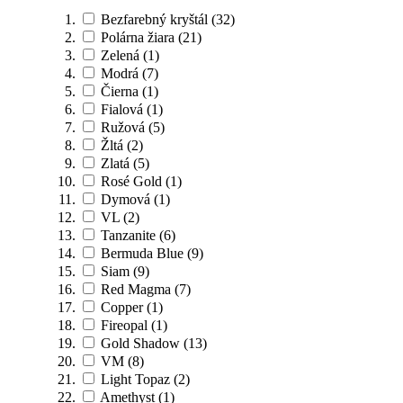
Bezfarebný kryštál
(32)
Polárna žiara
(21)
Zelená
(1)
Modrá
(7)
Čierna
(1)
Fialová
(1)
Ružová
(5)
Žltá
(2)
Zlatá
(5)
Rosé Gold
(1)
Dymová
(1)
VL
(2)
Tanzanite
(6)
Bermuda Blue
(9)
Siam
(9)
Red Magma
(7)
Copper
(1)
Fireopal
(1)
Gold Shadow
(13)
VM
(8)
Light Topaz
(2)
Amethyst
(1)