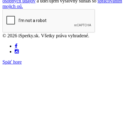
osobných údajov
a udeľujem výslovný súhlas so
spracovaním
mojich oú.
© 2026 iSperky.sk. Všetky práva vyhradené.
Späť hore