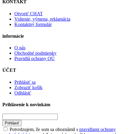
KONTAKT
Otvoriť CHAT
Vrátenie, výmena, reklamácia
Kontaktný formulár
informácie
O nás
Obchodné podmienky
Pravidlá ochrany OÚ
ÚČET
Prihlásiť sa
Zobraziť košík
Odhlásiť
Prihlásenie k novinkám
Prihlásiť
Potvrdzujem, že som sa oboznámil s
pravidlami ochrany