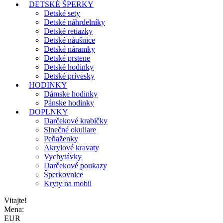
DETSKÉ ŠPERKY
Detské sety
Detské náhrdelníky
Detské retiazky
Detské náušnice
Detské náramky
Detské prstene
Detské hodinky
Detské prívesky
HODINKY
Dámske hodinky
Pánske hodinky
DOPLNKY
Darčekové krabičky
Slnečné okuliare
Peňaženky
Akrylové kravaty
Vychytávky
Darčekové poukazy
Šperkovnice
Kryty na mobil
Vitajte!
Mena:
EUR