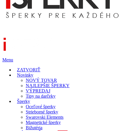
Menu
ZATVORIŤ
Novinky
NOVÝ TOVAR
NAJLEPŠIE ŠPERKY
VÝPREDAJ
Tipy na darčeky
Šperky
Oceľové šperky
Strieborné šperky
Swarovski Elements
Magnetické šperky
Bižutéria