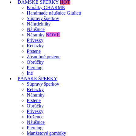
DÁMSKE ŠPERKY
HOT
Korálky CHARMÉ
Handmade náušnice Giuliett
Súpravy šperkov
Náhrdelníky
Náušnice
Náramky
NOVÉ
Prívesky
Retiazky
Prstene
Zásnubné prstene
Obrúčky
Piercing
Iné
PÁNSKE ŠPERKY
Súpravy šperkov
Retiazky
Náramky
Prstene
Obrúčky
Prívesky
Ružence
Náušnice
Piercing
Manžetové gombíky