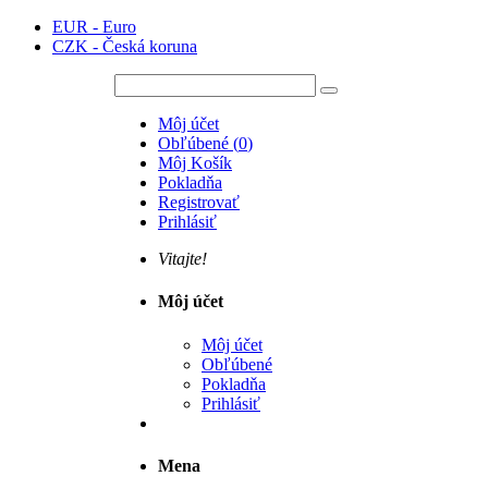
EUR - Euro
CZK - Česká koruna
Môj účet
Obľúbené
(
0
)
Môj Košík
Pokladňa
Registrovať
Prihlásiť
Vitajte!
Môj účet
Môj účet
Obľúbené
Pokladňa
Prihlásiť
Mena