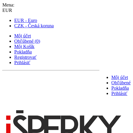
Mena:
EUR
EUR - Euro
CZK - Česká koruna
Môj účet
Obľúbené
(
0
)
Môj Košík
Pokladňa
Registrovať
Prihlásiť
Môj účet
Obľúbené
Pokladňa
Prihlásiť