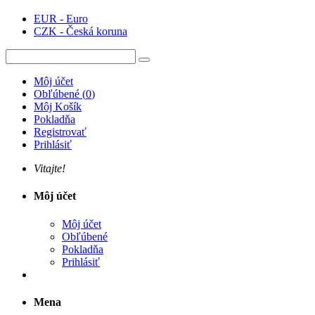
EUR - Euro
CZK - Česká koruna
Môj účet
Obľúbené
(
0
)
Môj Košík
Pokladňa
Registrovať
Prihlásiť
Vitajte!
Môj účet
Môj účet
Obľúbené
Pokladňa
Prihlásiť
Mena