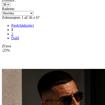
Zobraziť:
Radenie:
Zobrazujem: 1 až 36 z 67
Predchádzajúci
1
2
Ďalší
Zľava
-25%