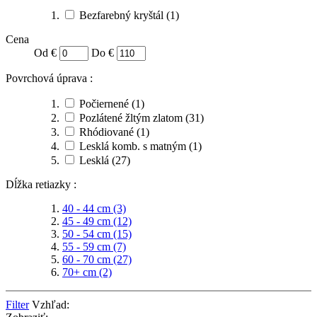
Bezfarebný kryštál
(1)
Cena
Od €
Do €
Povrchová úprava :
Počiernené
(1)
Pozlátené žltým zlatom
(31)
Rhódiované
(1)
Lesklá komb. s matným
(1)
Lesklá
(27)
Dĺžka retiazky :
40 - 44 cm
(3)
45 - 49 cm
(12)
50 - 54 cm
(15)
55 - 59 cm
(7)
60 - 70 cm
(27)
70+ cm
(2)
Filter
Vzhľad: