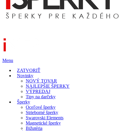
Menu
ZATVORIŤ
Novinky
NOVÝ TOVAR
NAJLEPŠIE ŠPERKY
VÝPREDAJ
Tipy na darčeky
Šperky
Oceľové šperky
Strieborné šperky
Swarovski Elements
Magnetické šperky
Bižutéria