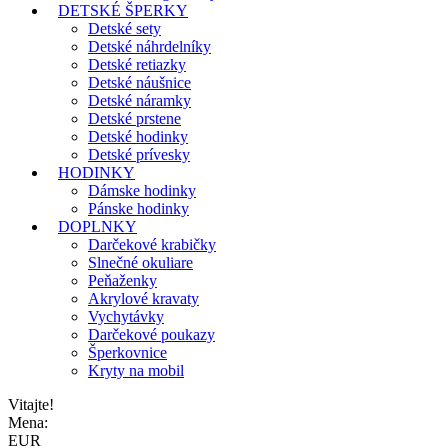
DETSKÉ ŠPERKY
Detské sety
Detské náhrdelníky
Detské retiazky
Detské náušnice
Detské náramky
Detské prstene
Detské hodinky
Detské prívesky
HODINKY
Dámske hodinky
Pánske hodinky
DOPLNKY
Darčekové krabičky
Slnečné okuliare
Peňaženky
Akrylové kravaty
Vychytávky
Darčekové poukazy
Šperkovnice
Kryty na mobil
Vitajte!
Mena:
EUR