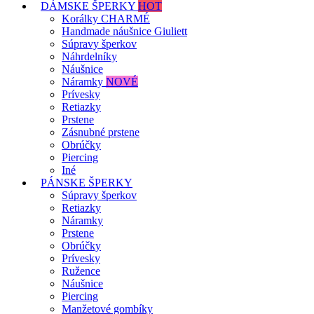
DÁMSKE ŠPERKY
HOT
Korálky CHARMÉ
Handmade náušnice Giuliett
Súpravy šperkov
Náhrdelníky
Náušnice
Náramky
NOVÉ
Prívesky
Retiazky
Prstene
Zásnubné prstene
Obrúčky
Piercing
Iné
PÁNSKE ŠPERKY
Súpravy šperkov
Retiazky
Náramky
Prstene
Obrúčky
Prívesky
Ružence
Náušnice
Piercing
Manžetové gombíky