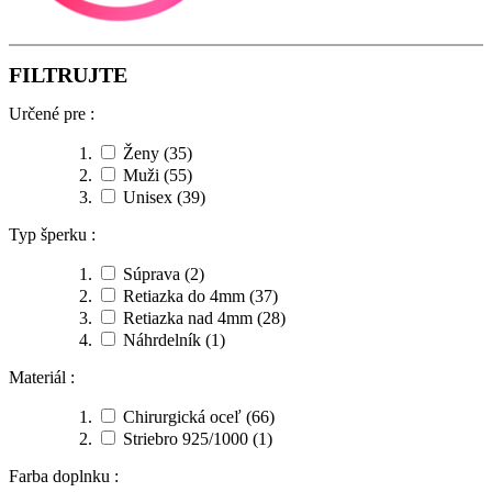
FILTRUJTE
Určené pre :
Ženy
(35)
Muži
(55)
Unisex
(39)
Typ šperku :
Súprava
(2)
Retiazka do 4mm
(37)
Retiazka nad 4mm
(28)
Náhrdelník
(1)
Materiál :
Chirurgická oceľ
(66)
Striebro 925/1000
(1)
Farba doplnku :