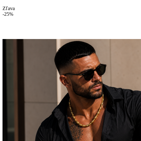
Zľava
-25%