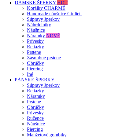
DÁMSKE ŠPERKY
HOT
Korálky CHARMÉ
Handmade náušnice Giuliett
Súpravy šperkov
Náhrdelníky
Náušnice
Náramky
NOVÉ
Prívesky
Retiazky
Prstene
Zásnubné prstene
Obrúčky
Piercing
Iné
PÁNSKE ŠPERKY
Súpravy šperkov
Retiazky
Náramky
Prstene
Obrúčky
Prívesky
Ružence
Náušnice
Piercing
Manžetové gombíky