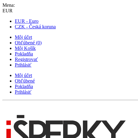
Mena:
EUR
EUR - Euro
CZK - Česká koruna
Môj účet
Obľúbené
(
0
)
Môj Košík
Pokladňa
Registrovať
Prihlásiť
Môj účet
Obľúbené
Pokladňa
Prihlásiť