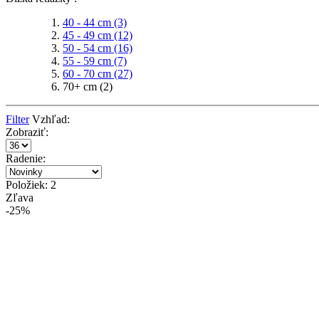
40 - 44 cm
(3)
45 - 49 cm
(12)
50 - 54 cm
(16)
55 - 59 cm
(7)
60 - 70 cm
(27)
70+ cm
(2)
Filter
Vzhľad:
Zobraziť:
Radenie:
Položiek: 2
Zľava
-25%