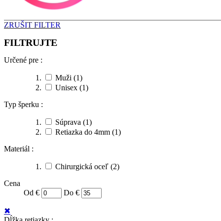
ZRUŠIT FILTER
FILTRUJTE
Určené pre :
Muži
(1)
Unisex
(1)
Typ šperku :
Súprava
(1)
Retiazka do 4mm
(1)
Materiál :
Chirurgická oceľ
(2)
Cena
Od €
Do €
✖
Dĺžka retiazky :