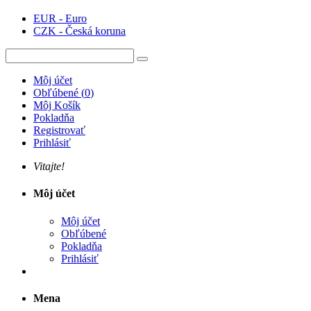
EUR - Euro
CZK - Česká koruna
Môj účet
Obľúbené
(
0
)
Môj Košík
Pokladňa
Registrovať
Prihlásiť
Vitajte!
Môj účet
Môj účet
Obľúbené
Pokladňa
Prihlásiť
Mena