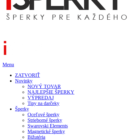
Menu
ZATVORIŤ
Novinky
NOVÝ TOVAR
NAJLEPŠIE ŠPERKY
VÝPREDAJ
Tipy na darčeky
Šperky
Oceľové šperky
Strieborné šperky
Swarovski Elements
Magnetické šperky
Bižutéria