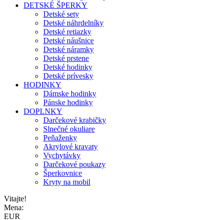
DETSKÉ ŠPERKY
Detské sety
Detské náhrdelníky
Detské retiazky
Detské náušnice
Detské náramky
Detské prstene
Detské hodinky
Detské prívesky
HODINKY
Dámske hodinky
Pánske hodinky
DOPLNKY
Darčekové krabičky
Slnečné okuliare
Peňaženky
Akrylové kravaty
Vychytávky
Darčekové poukazy
Šperkovnice
Kryty na mobil
Vitajte!
Mena:
EUR