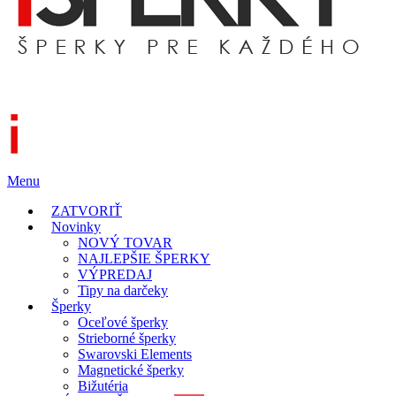
Menu
ZATVORIŤ
Novinky
NOVÝ TOVAR
NAJLEPŠIE ŠPERKY
VÝPREDAJ
Tipy na darčeky
Šperky
Oceľové šperky
Strieborné šperky
Swarovski Elements
Magnetické šperky
Bižutéria