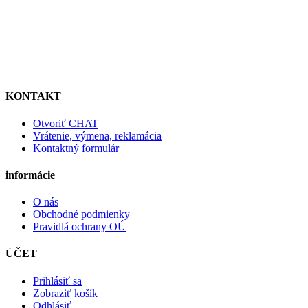
KONTAKT
Otvoriť CHAT
Vrátenie, výmena, reklamácia
Kontaktný formulár
informácie
O nás
Obchodné podmienky
Pravidlá ochrany OÚ
ÚČET
Prihlásiť sa
Zobraziť košík
Odhlásiť