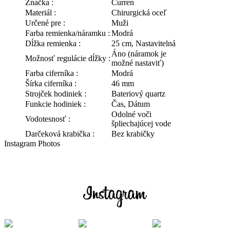
Značka :
Curren
Materiál :
Chirurgická oceľ
Určené pre :
Muži
Farba remienka/náramku :
Modrá
Dĺžka remienka :
25 cm, Nastavitelná
Áno (náramok je
Možnosť regulácie dĺžky :
možné nastaviť)
Farba ciferníka :
Modrá
Šírka ciferníka :
46 mm
Strojček hodiniek :
Bateriový quartz
Funkcie hodiniek :
Čas, Dátum
Odolné voči
Vodotesnosť :
špliechajúcej vode
Darčeková krabička :
Bez krabičky
Instagram Photos