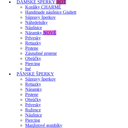
DÁMSKE ŠPERKY
HOT
Korálky CHARMÉ
Handmade náušnice Giuliett
Súpravy šperkov
Náhrdelníky
Náušnice
Náramky
NOVÉ
Prívesky
Retiazky
Prstene
Zásnubné prstene
Obrúčky
Piercing
Iné
PÁNSKE ŠPERKY
Súpravy šperkov
Retiazky
Náramky
Prstene
Obrúčky
Prívesky
Ružence
Náušnice
Piercing
Manžetové gombíky