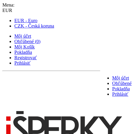
Mena:
EUR
EUR - Euro
CZK - Česká koruna
Môj účet
Obľúbené
(
0
)
Môj Košík
Pokladňa
Registrovať
Prihlásiť
Môj účet
Obľúbené
Pokladňa
Prihlásiť