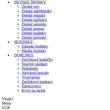
DETSKÉ ŠPERKY
Detské sety
Detské náhrdelníky
Detské retiazky
Detské náušnice
Detské náramky
Detské prstene
Detské hodinky
Detské prívesky
HODINKY
Dámske hodinky
Pánske hodinky
DOPLNKY
Darčekové krabičky
Slnečné okuliare
Peňaženky
Akrylové kravaty
Vychytávky
Darčekové poukazy
Šperkovnice
Kryty na mobil
Vitajte!
Mena:
EUR