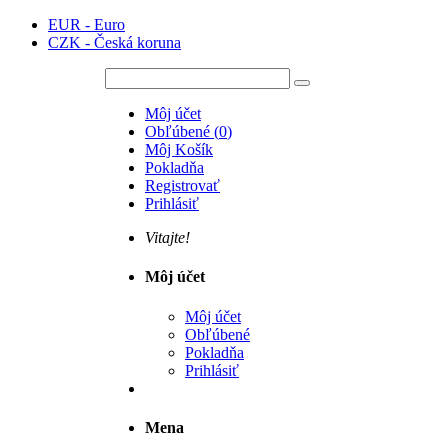
EUR - Euro
CZK - Česká koruna
Môj účet
Obľúbené
(
0
)
Môj Košík
Pokladňa
Registrovať
Prihlásiť
Vitajte!
Môj účet
Môj účet
Obľúbené
Pokladňa
Prihlásiť
Mena