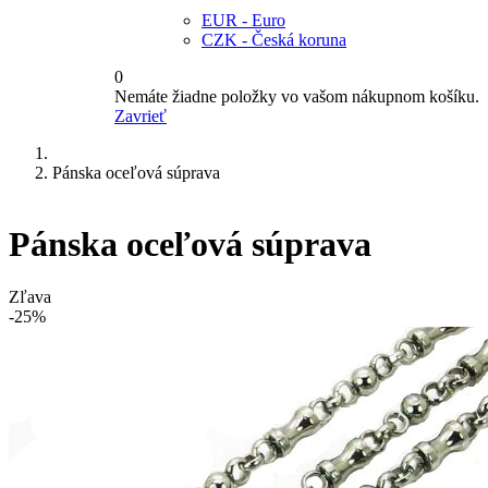
EUR - Euro
CZK - Česká koruna
0
Nemáte žiadne položky vo vašom nákupnom košíku.
Zavrieť
Pánska oceľová súprava
Pánska oceľová súprava
Zľava
-25%