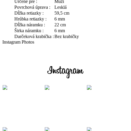
Určené pre :
Muži
Povrchová úprava :
Lesklá
Dĺžka retiazky :
59,5 cm
Hrúbka retiazky :
6 mm
Dĺžka náramku :
22 cm
Širka náramku :
6 mm
Darčeková krabička :
Bez krabičky
Instagram Photos