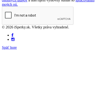
osobných údajov
a udeľujem výslovný súhlas so
spracovaním
mojich oú.
© 2026 iSperky.sk. Všetky práva vyhradené.
Späť hore