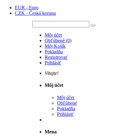
EUR - Euro
CZK - Česká koruna
Môj účet
Obľúbené
(
0
)
Môj Košík
Pokladňa
Registrovať
Prihlásiť
Vitajte!
Môj účet
Môj účet
Obľúbené
Pokladňa
Prihlásiť
Mena