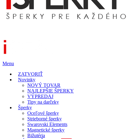
Menu
ZATVORIŤ
Novinky
NOVÝ TOVAR
NAJLEPŠIE ŠPERKY
VÝPREDAJ
Tipy na darčeky
Šperky
Oceľové šperky
Strieborné šperky
Swarovski Elements
Magnetické šperky
Bižutéria