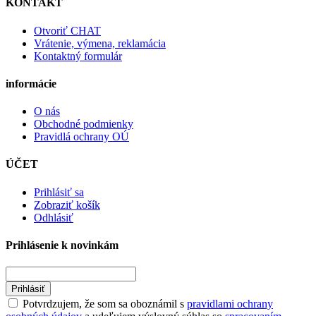
KONTAKT
Otvoriť CHAT
Vrátenie, výmena, reklamácia
Kontaktný formulár
informácie
O nás
Obchodné podmienky
Pravidlá ochrany OÚ
ÚČET
Prihlásiť sa
Zobraziť košík
Odhlásiť
Prihlásenie k novinkám
Prihlásiť
Potvrdzujem, že som sa oboznámil s
pravidlami ochrany