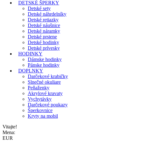
DETSKÉ ŠPERKY
Detské sety
Detské náhrdelníky
Detské retiazky
Detské náušnice
Detské náramky
Detské prstene
Detské hodinky
Detské prívesky
HODINKY
Dámske hodinky
Pánske hodinky
DOPLNKY
Darčekové krabičky
Slnečné okuliare
Peňaženky
Akrylové kravaty
Vychytávky
Darčekové poukazy
Šperkovnice
Kryty na mobil
Vitajte!
Mena:
EUR