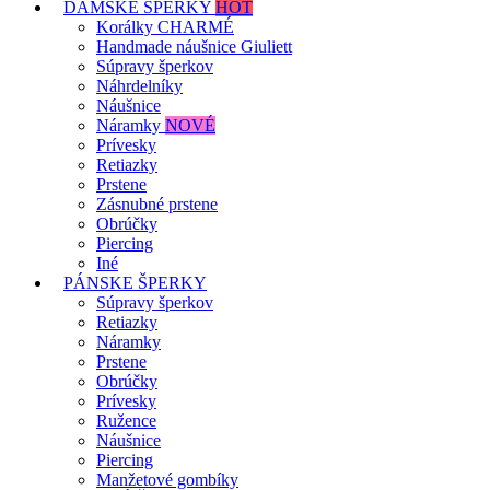
DÁMSKE ŠPERKY
HOT
Korálky CHARMÉ
Handmade náušnice Giuliett
Súpravy šperkov
Náhrdelníky
Náušnice
Náramky
NOVÉ
Prívesky
Retiazky
Prstene
Zásnubné prstene
Obrúčky
Piercing
Iné
PÁNSKE ŠPERKY
Súpravy šperkov
Retiazky
Náramky
Prstene
Obrúčky
Prívesky
Ružence
Náušnice
Piercing
Manžetové gombíky