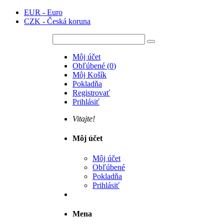
EUR - Euro
CZK - Česká koruna
Môj účet
Obľúbené
(
0
)
Môj Košík
Pokladňa
Registrovať
Prihlásiť
Vitajte!
Môj účet
Môj účet
Obľúbené
Pokladňa
Prihlásiť
Mena