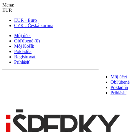
Mena:
EUR
EUR - Euro
CZK - Česká koruna
Môj účet
Obľúbené
(
0
)
Môj Košík
Pokladňa
Registrovať
Prihlásiť
Môj účet
Obľúbené
Pokladňa
Prihlásiť