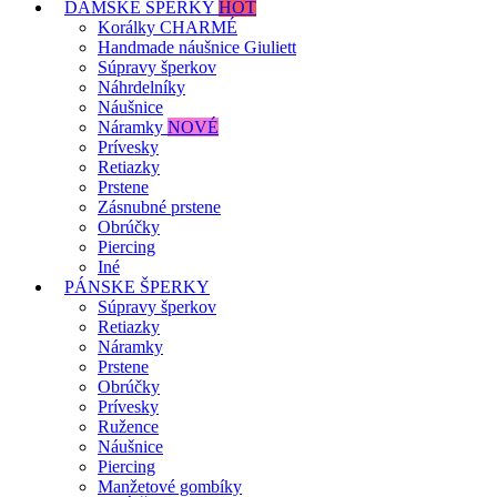
DÁMSKE ŠPERKY
HOT
Korálky CHARMÉ
Handmade náušnice Giuliett
Súpravy šperkov
Náhrdelníky
Náušnice
Náramky
NOVÉ
Prívesky
Retiazky
Prstene
Zásnubné prstene
Obrúčky
Piercing
Iné
PÁNSKE ŠPERKY
Súpravy šperkov
Retiazky
Náramky
Prstene
Obrúčky
Prívesky
Ružence
Náušnice
Piercing
Manžetové gombíky