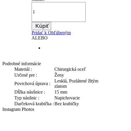
Kúpiť
Pridať k Obľúbeným
ALEBO
Podrobné informácie
Materiál :
Chirurgická oceľ
Určené pre :
Ženy
Lesklá, Pozlátené žltým
Povrchová úprava :
zlatom
Dĺžka náušnice :
15 mm
Typ náušnic :
Napichovacie
Darčeková krabička :
Bez krabičky
Instagram Photos