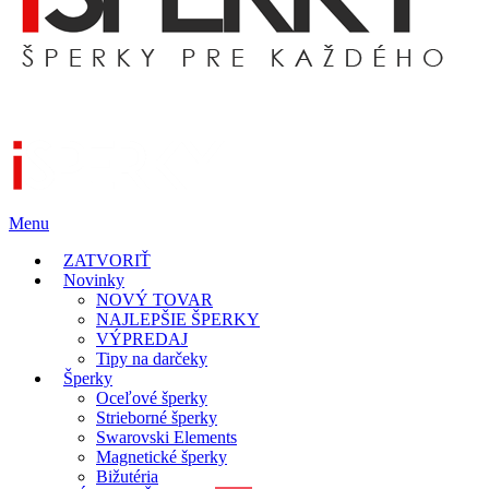
Menu
ZATVORIŤ
Novinky
NOVÝ TOVAR
NAJLEPŠIE ŠPERKY
VÝPREDAJ
Tipy na darčeky
Šperky
Oceľové šperky
Strieborné šperky
Swarovski Elements
Magnetické šperky
Bižutéria