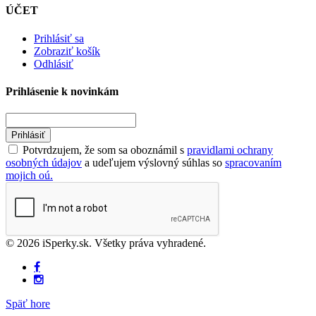
ÚČET
Prihlásiť sa
Zobraziť košík
Odhlásiť
Prihlásenie k novinkám
Prihlásiť
Potvrdzujem, že som sa oboznámil s
pravidlami ochrany
osobných údajov
a udeľujem výslovný súhlas so
spracovaním
mojich oú.
© 2026 iSperky.sk. Všetky práva vyhradené.
Späť hore