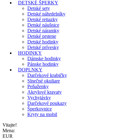
DETSKÉ ŠPERKY
Detské sety
Detské náhrdelníky
Detské retiazky
Detské náušnice
Detské náramky
Detské prstene
Detské hodinky
Detské prívesky
HODINKY
Dámske hodinky
Pánske hodinky
DOPLNKY
Darčekové krabičky
Slnečné okuliare
Peňaženky
Akrylové kravaty
Vychytávky
Darčekové poukazy
Šperkovnice
Kryty na mobil
Vitajte!
Mena:
EUR