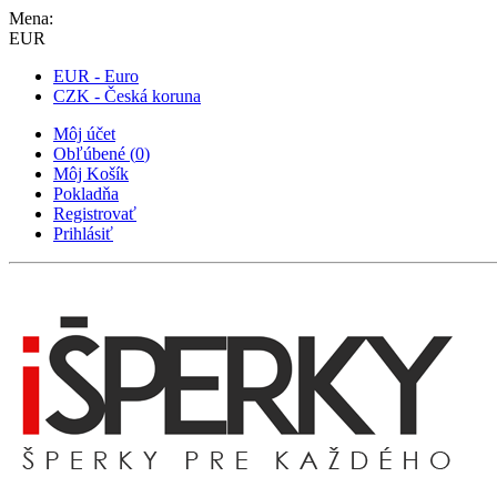
Mena:
EUR
EUR - Euro
CZK - Česká koruna
Môj účet
Obľúbené
(
0
)
Môj Košík
Pokladňa
Registrovať
Prihlásiť