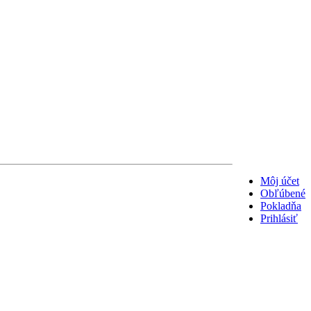
Môj účet
Obľúbené
Pokladňa
Prihlásiť