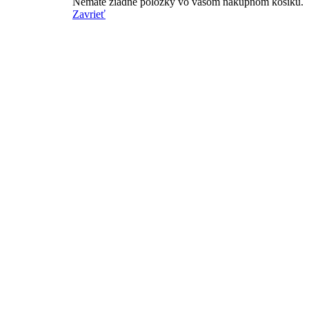
Nemáte žiadne položky vo vašom nákupnom košíku.
Zavrieť