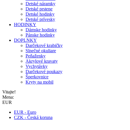
Detské náramky
Detské prstene
Detské hodinky
Detské prívesky
HODINKY
Dámske hodinky
Pánske hodinky
DOPLNKY
Darčekové krabičky
Slnečné okuliare
Peňaženky
Akrylové kravaty
Vychytávky
Darčekové poukazy
Šperkovnice
Kryty na mobil
Vitajte!
Mena:
EUR
EUR - Euro
CZK - Česká koruna