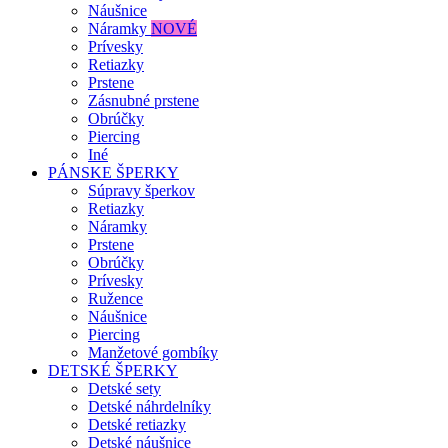
Náušnice
Náramky
NOVÉ
Prívesky
Retiazky
Prstene
Zásnubné prstene
Obrúčky
Piercing
Iné
PÁNSKE ŠPERKY
Súpravy šperkov
Retiazky
Náramky
Prstene
Obrúčky
Prívesky
Ružence
Náušnice
Piercing
Manžetové gombíky
DETSKÉ ŠPERKY
Detské sety
Detské náhrdelníky
Detské retiazky
Detské náušnice