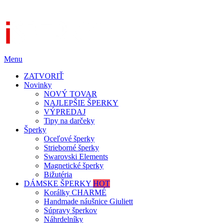
Menu
ZATVORIŤ
Novinky
NOVÝ TOVAR
NAJLEPŠIE ŠPERKY
VÝPREDAJ
Tipy na darčeky
Šperky
Oceľové šperky
Strieborné šperky
Swarovski Elements
Magnetické šperky
Bižutéria
DÁMSKE ŠPERKY
HOT
Korálky CHARMÉ
Handmade náušnice Giuliett
Súpravy šperkov
Náhrdelníky