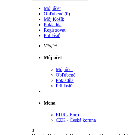
Môj účet
Obľúbené
(
0
)
Môj Košík
Pokladňa
Registrovať
Prihlásiť
Vitajte!
Môj účet
Môj účet
Obľúbené
Pokladňa
Prihlásiť
Mena
EUR - Euro
CZK - Česká koruna
0