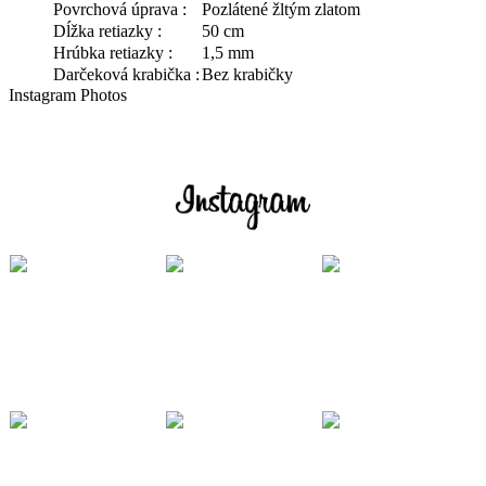
Povrchová úprava :
Pozlátené žltým zlatom
Dĺžka retiazky :
50 cm
Hrúbka retiazky :
1,5 mm
Darčeková krabička :
Bez krabičky
Instagram Photos