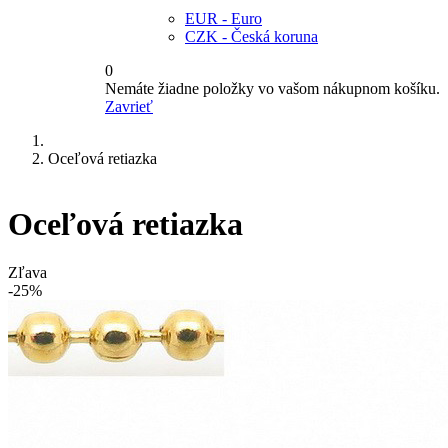
EUR - Euro
CZK - Česká koruna
0
Nemáte žiadne položky vo vašom nákupnom košíku.
Zavrieť
Oceľová retiazka
Oceľová retiazka
Zľava
-25%