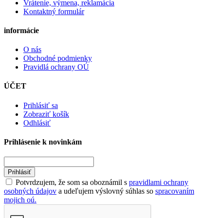
Vrátenie, výmena, reklamácia
Kontaktný formulár
informácie
O nás
Obchodné podmienky
Pravidlá ochrany OÚ
ÚČET
Prihlásiť sa
Zobraziť košík
Odhlásiť
Prihlásenie k novinkám
Prihlásiť
Potvrdzujem, že som sa oboznámil s
pravidlami ochrany
osobných údajov
a udeľujem výslovný súhlas so
spracovaním
mojich oú.