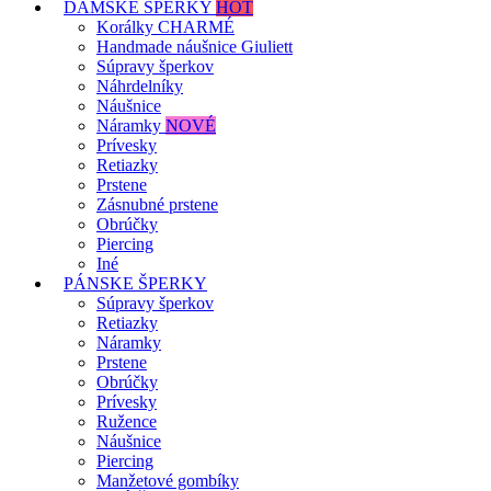
DÁMSKE ŠPERKY
HOT
Korálky CHARMÉ
Handmade náušnice Giuliett
Súpravy šperkov
Náhrdelníky
Náušnice
Náramky
NOVÉ
Prívesky
Retiazky
Prstene
Zásnubné prstene
Obrúčky
Piercing
Iné
PÁNSKE ŠPERKY
Súpravy šperkov
Retiazky
Náramky
Prstene
Obrúčky
Prívesky
Ružence
Náušnice
Piercing
Manžetové gombíky