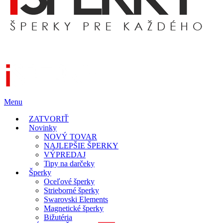
Menu
ZATVORIŤ
Novinky
NOVÝ TOVAR
NAJLEPŠIE ŠPERKY
VÝPREDAJ
Tipy na darčeky
Šperky
Oceľové šperky
Strieborné šperky
Swarovski Elements
Magnetické šperky
Bižutéria