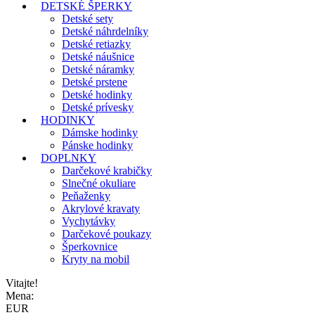
DETSKÉ ŠPERKY
Detské sety
Detské náhrdelníky
Detské retiazky
Detské náušnice
Detské náramky
Detské prstene
Detské hodinky
Detské prívesky
HODINKY
Dámske hodinky
Pánske hodinky
DOPLNKY
Darčekové krabičky
Slnečné okuliare
Peňaženky
Akrylové kravaty
Vychytávky
Darčekové poukazy
Šperkovnice
Kryty na mobil
Vitajte!
Mena:
EUR