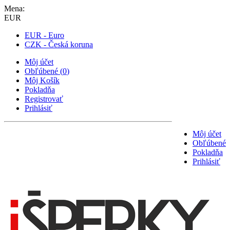
Mena:
EUR
EUR - Euro
CZK - Česká koruna
Môj účet
Obľúbené
(
0
)
Môj Košík
Pokladňa
Registrovať
Prihlásiť
Môj účet
Obľúbené
Pokladňa
Prihlásiť