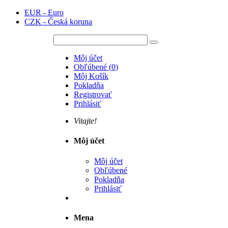
EUR - Euro
CZK - Česká koruna
Môj účet
Obľúbené
(
0
)
Môj Košík
Pokladňa
Registrovať
Prihlásiť
Vitajte!
Môj účet
Môj účet
Obľúbené
Pokladňa
Prihlásiť
Mena