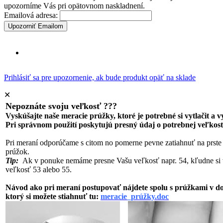
upozorníme Vás pri opätovnom naskladnení.
Emailová adresa:
Upozorniť Emailom
Prihlásiť sa pre upozornenie, ak bude produkt opäť na sklade
✕
Nepoznáte svoju veľkosť ???
Vyskúšajte naše meracie prúžky, ktoré je potrebné si vytlačit a 
Pri správnom použití poskytujú presný údaj o potrebnej veľkost
Pri meraní odporúčame s citom no pomerne pevne zatiahnuť na prste
prúžok.
Tip:
Ak v ponuke nemáme presne Vašu veľkosť napr. 54, kľudne si 
veľkosť 53 alebo 55.
Návod ako pri meraní postupovať nájdete spolu s prúžkami v 
ktorý si možete stiahnuť tu:
meracie_prúžky.doc