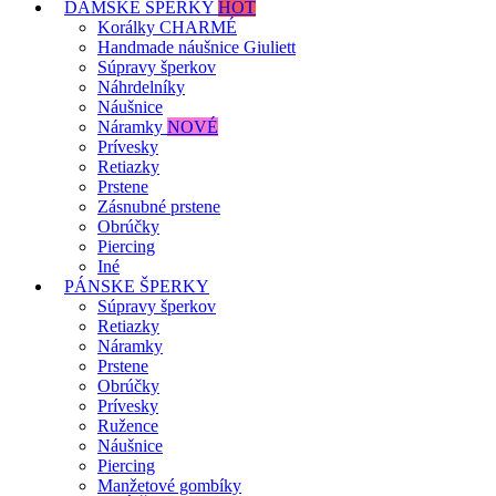
DÁMSKE ŠPERKY
HOT
Korálky CHARMÉ
Handmade náušnice Giuliett
Súpravy šperkov
Náhrdelníky
Náušnice
Náramky
NOVÉ
Prívesky
Retiazky
Prstene
Zásnubné prstene
Obrúčky
Piercing
Iné
PÁNSKE ŠPERKY
Súpravy šperkov
Retiazky
Náramky
Prstene
Obrúčky
Prívesky
Ružence
Náušnice
Piercing
Manžetové gombíky