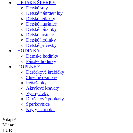
DETSKÉ ŠPERKY
Detské sety
Detské náhrdelníky
Detské retiazky
Detské náušnice
Detské náramky
Detské prstene
Detské hodinky
Detské prívesky
HODINKY
Dámske hodinky
Pánske hodinky
DOPLNKY
Darčekové krabičky
Slnečné okuliare
Peňaženky
Akrylové kravaty
Vychytávky
Darčekové poukazy
Šperkovnice
Kryty na mobil
Vitajte!
Mena:
EUR