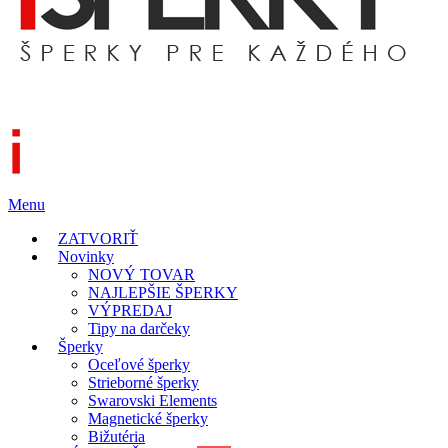
Menu
ZATVORIŤ
Novinky
NOVÝ TOVAR
NAJLEPŠIE ŠPERKY
VÝPREDAJ
Tipy na darčeky
Šperky
Oceľové šperky
Strieborné šperky
Swarovski Elements
Magnetické šperky
Bižutéria