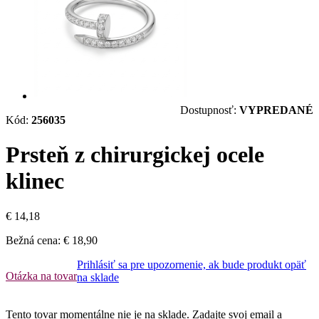
Dostupnosť:
VYPREDANÉ
Kód:
256035
Prsteň z chirurgickej ocele
klinec
€ 14,18
Bežná cena:
€ 18,90
Prihlásiť sa pre upozornenie, ak bude produkt opäť
Otázka na tovar
na sklade
Tento tovar momentálne nie je na sklade. Zadajte svoj email a