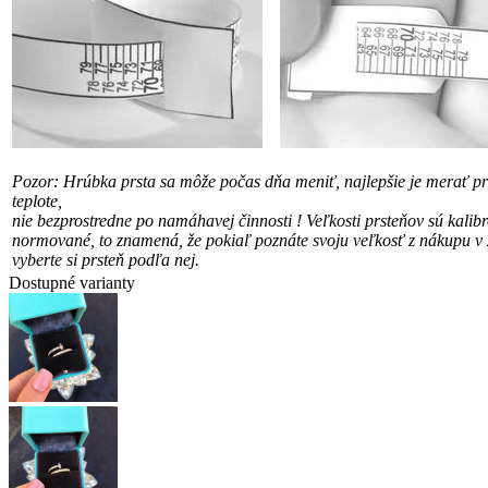
Pozor: Hrúbka prsta sa môže počas dňa meniť, najlepšie je merať pri
teplote,
nie bezprostredne po namáhavej činnosti !
Veľkosti prsteňov sú kalib
normované, to znamená, že pokiaľ poznáte svoju veľkosť
z nákupu v 
vyberte si prsteň podľa nej.
Dostupné varianty