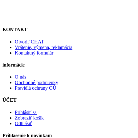
KONTAKT
Otvoriť CHAT
Vrátenie, výmena, reklamácia
Kontaktný formulár
informácie
O nás
Obchodné podmienky
Pravidlá ochrany OÚ
ÚČET
Prihlásiť sa
Zobraziť košík
Odhlásiť
Prihlásenie k novinkám