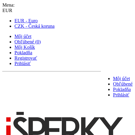
Mena:
EUR
EUR - Euro
CZK - Česká koruna
Môj účet
Obľúbené
(
0
)
Môj Košík
Pokladňa
Registrovať
Prihlásiť
Môj účet
Obľúbené
Pokladňa
Prihlásiť