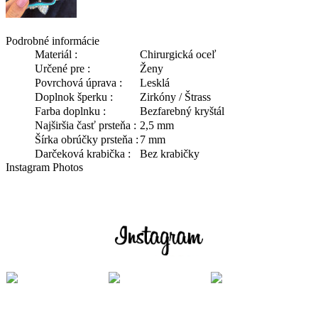
Podrobné informácie
Materiál :
Chirurgická oceľ
Určené pre :
Ženy
Povrchová úprava :
Lesklá
Doplnok šperku :
Zirkóny / Štrass
Farba doplnku :
Bezfarebný kryštál
Najširšia časť prsteňa :
2,5 mm
Šírka obrúčky prsteňa :
7 mm
Darčeková krabička :
Bez krabičky
Instagram Photos