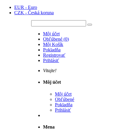
EUR - Euro
CZK - Česká koruna
Môj účet
Obľúbené
(
0
)
Môj Košík
Pokladňa
Registrovať
Prihlásiť
Vitajte!
Môj účet
Môj účet
Obľúbené
Pokladňa
Prihlásiť
Mena