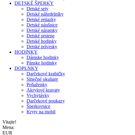
DETSKÉ ŠPERKY
Detské sety
Detské náhrdelníky
Detské retiazky
Detské náušnice
Detské náramky
Detské prstene
Detské hodinky
Detské prívesky
HODINKY
Dámske hodinky
Pánske hodinky
DOPLNKY
Darčekové krabičky
Slnečné okuliare
Peňaženky
Akrylové kravaty
Vychytávky
Darčekové poukazy
Šperkovnice
Kryty na mobil
Vitajte!
Mena:
EUR