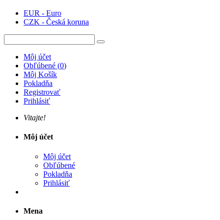
EUR - Euro
CZK - Česká koruna
Môj účet
Obľúbené
(
0
)
Môj Košík
Pokladňa
Registrovať
Prihlásiť
Vitajte!
Môj účet
Môj účet
Obľúbené
Pokladňa
Prihlásiť
Mena