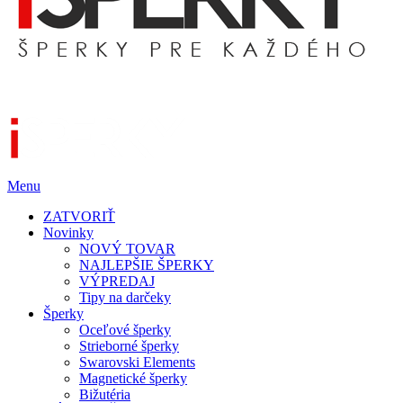
Menu
ZATVORIŤ
Novinky
NOVÝ TOVAR
NAJLEPŠIE ŠPERKY
VÝPREDAJ
Tipy na darčeky
Šperky
Oceľové šperky
Strieborné šperky
Swarovski Elements
Magnetické šperky
Bižutéria