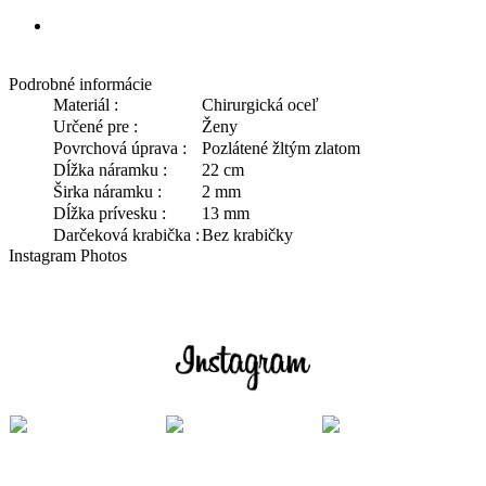
Podrobné informácie
Materiál :
Chirurgická oceľ
Určené pre :
Ženy
Povrchová úprava :
Pozlátené žltým zlatom
Dĺžka náramku :
22 cm
Širka náramku :
2 mm
Dĺžka prívesku :
13 mm
Darčeková krabička :
Bez krabičky
Instagram Photos