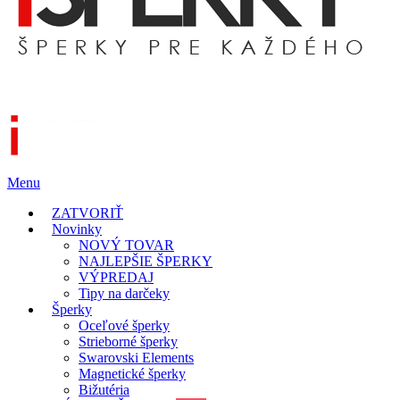
Menu
ZATVORIŤ
Novinky
NOVÝ TOVAR
NAJLEPŠIE ŠPERKY
VÝPREDAJ
Tipy na darčeky
Šperky
Oceľové šperky
Strieborné šperky
Swarovski Elements
Magnetické šperky
Bižutéria