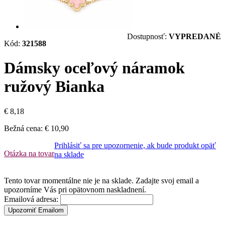
Dostupnosť:
VYPREDANÉ
Kód:
321588
Dámsky oceľový náramok
ružový Bianka
€ 8,18
Bežná cena:
€ 10,90
Prihlásiť sa pre upozornenie, ak bude produkt opäť
Otázka na tovar
na sklade
Tento tovar momentálne nie je na sklade. Zadajte svoj email a
upozorníme Vás pri opätovnom naskladnení.
Emailová adresa:
Upozorniť Emailom