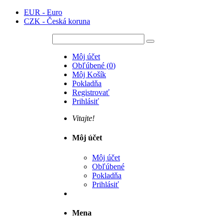
EUR - Euro
CZK - Česká koruna
Môj účet
Obľúbené
(
0
)
Môj Košík
Pokladňa
Registrovať
Prihlásiť
Vitajte!
Môj účet
Môj účet
Obľúbené
Pokladňa
Prihlásiť
Mena