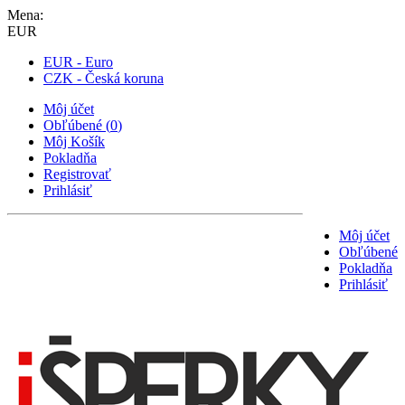
Mena:
EUR
EUR - Euro
CZK - Česká koruna
Môj účet
Obľúbené
(
0
)
Môj Košík
Pokladňa
Registrovať
Prihlásiť
Môj účet
Obľúbené
Pokladňa
Prihlásiť