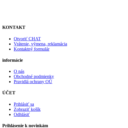
KONTAKT
Otvoriť CHAT
Vrátenie, výmena, reklamácia
Kontaktný formulár
informácie
O nás
Obchodné podmienky
Pravidlá ochrany OÚ
ÚČET
Prihlásiť sa
Zobraziť košík
Odhlásiť
Prihlásenie k novinkám