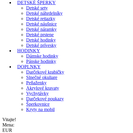
DETSKÉ ŠPERKY
Detské sety
Detské náhrdelníky
Detské retiazky
Detské náušnice
Detské náramky
Detské prstene
Detské hodinky
Detské prívesky
HODINKY
Dámske hodinky
Pánske hodinky
DOPLNKY
Darčekové krabičky
Slnečné okuliare
Peňaženky
Akrylové kravaty
Vychytávky
Darčekové poukazy
Šperkovnice
Kryty na mobil
Vitajte!
Mena:
EUR