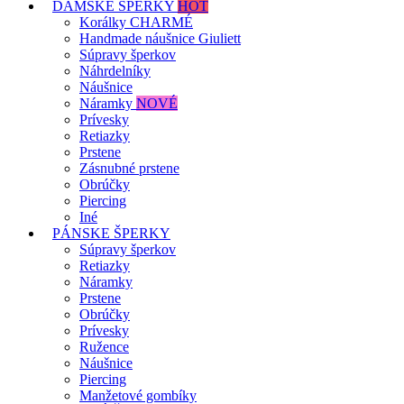
DÁMSKE ŠPERKY
HOT
Korálky CHARMÉ
Handmade náušnice Giuliett
Súpravy šperkov
Náhrdelníky
Náušnice
Náramky
NOVÉ
Prívesky
Retiazky
Prstene
Zásnubné prstene
Obrúčky
Piercing
Iné
PÁNSKE ŠPERKY
Súpravy šperkov
Retiazky
Náramky
Prstene
Obrúčky
Prívesky
Ružence
Náušnice
Piercing
Manžetové gombíky