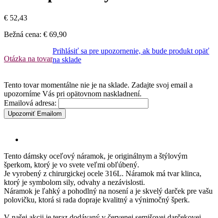
€ 52,43
Bežná cena:
€ 69,90
Prihlásiť sa pre upozornenie, ak bude produkt opäť
Otázka na tovar
na sklade
Tento tovar momentálne nie je na sklade. Zadajte svoj email a
upozorníme Vás pri opätovnom naskladnení.
Emailová adresa:
Upozorniť Emailom
Tento dámsky oceľový náramok, je originálnym a štýlovým
šperkom, ktorý je vo svete veľmi obľúbený.
Je vyrobený z chirurgickej ocele 316L. Náramok má tvar klinca,
ktorý je symbolom sily, odvahy a nezávislosti.
Náramok je ľahký a pohodlný na nosení a je skvelý darček pre vašu
polovičku, ktorá si rada dopraje kvalitný a výnimočný šperk.
V našej akcii je teraz dodávaný v červenej semišovej darčekovej