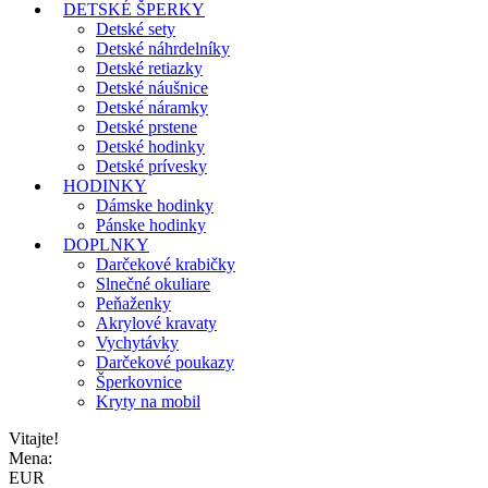
DETSKÉ ŠPERKY
Detské sety
Detské náhrdelníky
Detské retiazky
Detské náušnice
Detské náramky
Detské prstene
Detské hodinky
Detské prívesky
HODINKY
Dámske hodinky
Pánske hodinky
DOPLNKY
Darčekové krabičky
Slnečné okuliare
Peňaženky
Akrylové kravaty
Vychytávky
Darčekové poukazy
Šperkovnice
Kryty na mobil
Vitajte!
Mena:
EUR