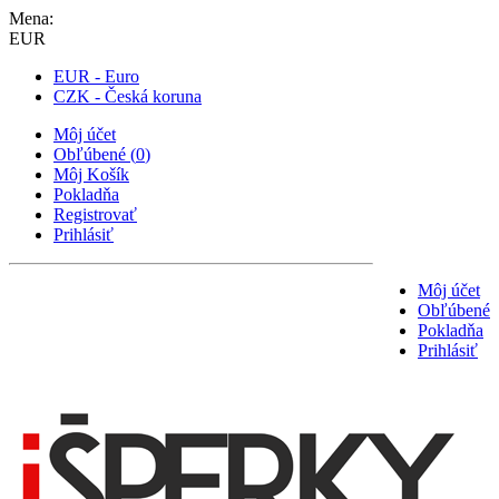
Mena:
EUR
EUR - Euro
CZK - Česká koruna
Môj účet
Obľúbené
(
0
)
Môj Košík
Pokladňa
Registrovať
Prihlásiť
Môj účet
Obľúbené
Pokladňa
Prihlásiť