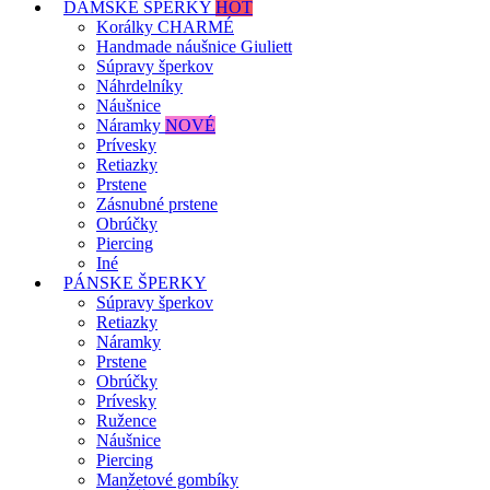
DÁMSKE ŠPERKY
HOT
Korálky CHARMÉ
Handmade náušnice Giuliett
Súpravy šperkov
Náhrdelníky
Náušnice
Náramky
NOVÉ
Prívesky
Retiazky
Prstene
Zásnubné prstene
Obrúčky
Piercing
Iné
PÁNSKE ŠPERKY
Súpravy šperkov
Retiazky
Náramky
Prstene
Obrúčky
Prívesky
Ružence
Náušnice
Piercing
Manžetové gombíky