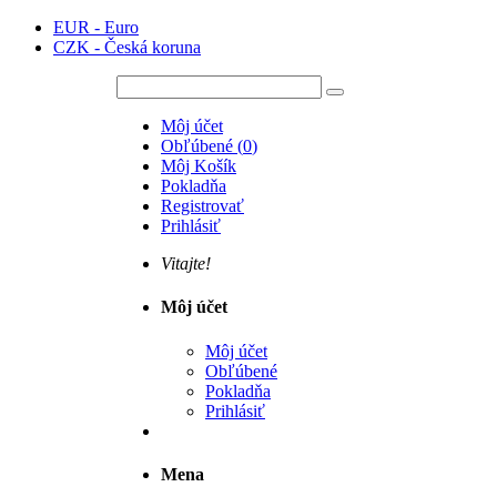
EUR - Euro
CZK - Česká koruna
Môj účet
Obľúbené
(
0
)
Môj Košík
Pokladňa
Registrovať
Prihlásiť
Vitajte!
Môj účet
Môj účet
Obľúbené
Pokladňa
Prihlásiť
Mena