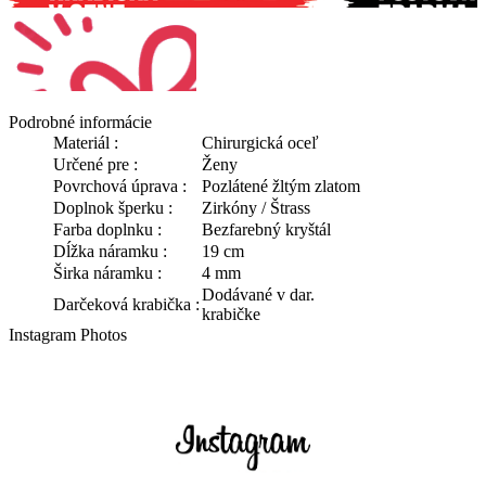
Podrobné informácie
Materiál :
Chirurgická oceľ
Určené pre :
Ženy
Povrchová úprava :
Pozlátené žltým zlatom
Doplnok šperku :
Zirkóny / Štrass
Farba doplnku :
Bezfarebný kryštál
Dĺžka náramku :
19 cm
Širka náramku :
4 mm
Dodávané v dar.
Darčeková krabička :
krabičke
Instagram Photos