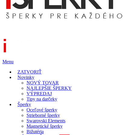
Menu
ZATVORIŤ
Novinky
NOVÝ TOVAR
NAJLEPŠIE ŠPERKY
VÝPREDAJ
Tipy na darčeky
Šperky
Oceľové šperky
Strieborné šperky
Swarovski Elements
Magnetické šperky
Bižutéria