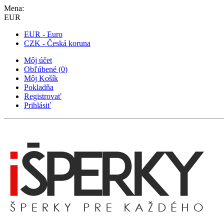
Mena:
EUR
EUR - Euro
CZK - Česká koruna
Môj účet
Obľúbené
(
0
)
Môj Košík
Pokladňa
Registrovať
Prihlásiť