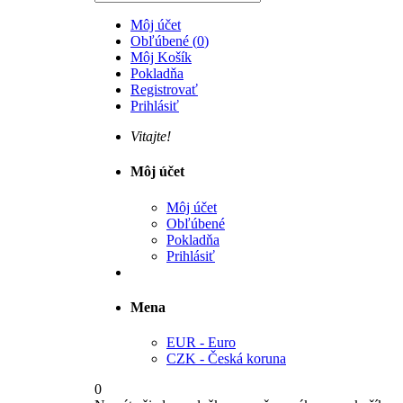
Môj účet
Obľúbené
(
0
)
Môj Košík
Pokladňa
Registrovať
Prihlásiť
Vitajte!
Môj účet
Môj účet
Obľúbené
Pokladňa
Prihlásiť
Mena
EUR - Euro
CZK - Česká koruna
0