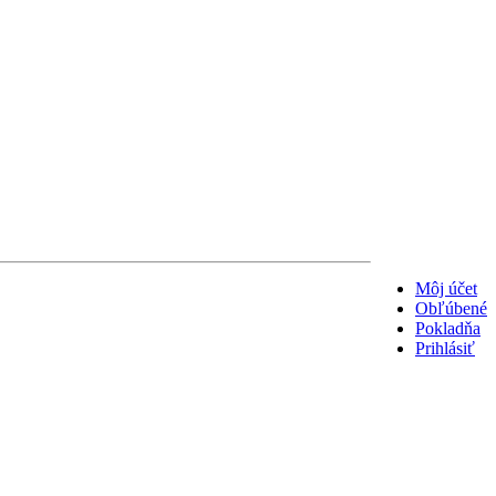
Môj účet
Obľúbené
Pokladňa
Prihlásiť