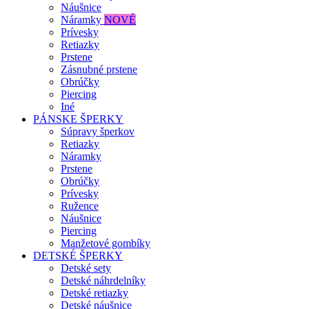
Náušnice
Náramky
NOVÉ
Prívesky
Retiazky
Prstene
Zásnubné prstene
Obrúčky
Piercing
Iné
PÁNSKE ŠPERKY
Súpravy šperkov
Retiazky
Náramky
Prstene
Obrúčky
Prívesky
Ružence
Náušnice
Piercing
Manžetové gombíky
DETSKÉ ŠPERKY
Detské sety
Detské náhrdelníky
Detské retiazky
Detské náušnice