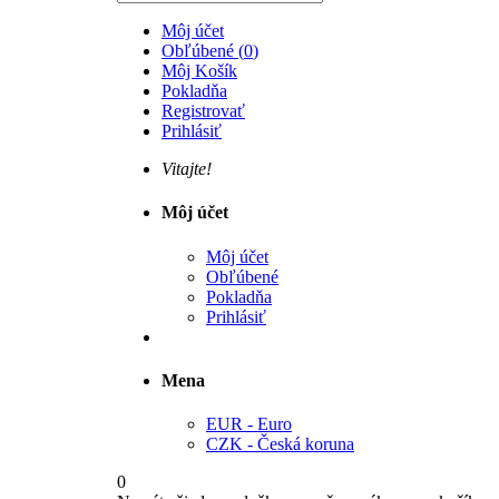
Môj účet
Obľúbené
(
0
)
Môj Košík
Pokladňa
Registrovať
Prihlásiť
Vitajte!
Môj účet
Môj účet
Obľúbené
Pokladňa
Prihlásiť
Mena
EUR - Euro
CZK - Česká koruna
0