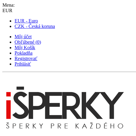
Mena:
EUR
EUR - Euro
CZK - Česká koruna
Môj účet
Obľúbené
(
0
)
Môj Košík
Pokladňa
Registrovať
Prihlásiť