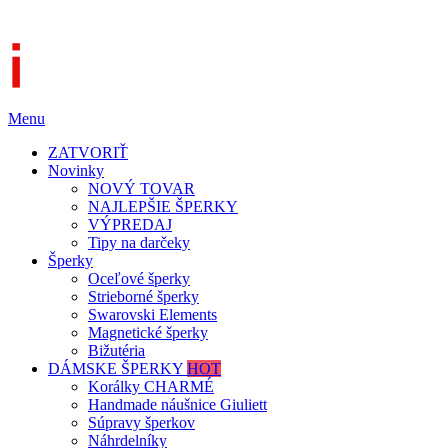
Menu
ZATVORIŤ
Novinky
NOVÝ TOVAR
NAJLEPŠIE ŠPERKY
VÝPREDAJ
Tipy na darčeky
Šperky
Oceľové šperky
Strieborné šperky
Swarovski Elements
Magnetické šperky
Bižutéria
DÁMSKE ŠPERKY
HOT
Korálky CHARMÉ
Handmade náušnice Giuliett
Súpravy šperkov
Náhrdelníky