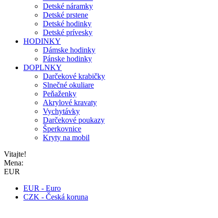
Detské náramky
Detské prstene
Detské hodinky
Detské prívesky
HODINKY
Dámske hodinky
Pánske hodinky
DOPLNKY
Darčekové krabičky
Slnečné okuliare
Peňaženky
Akrylové kravaty
Vychytávky
Darčekové poukazy
Šperkovnice
Kryty na mobil
Vitajte!
Mena:
EUR
EUR - Euro
CZK - Česká koruna