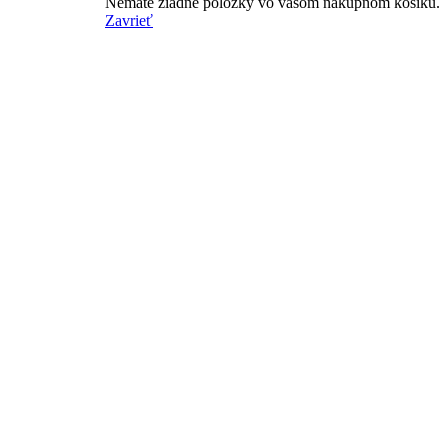
Nemáte žiadne položky vo vašom nákupnom košíku.
Zavrieť