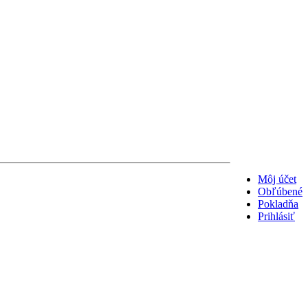
Môj účet
Obľúbené
Pokladňa
Prihlásiť