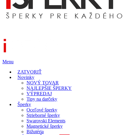
Menu
ZATVORIŤ
Novinky
NOVÝ TOVAR
NAJLEPŠIE ŠPERKY
VÝPREDAJ
Tipy na darčeky
Šperky
Oceľové šperky
Strieborné šperky
Swarovski Elements
Magnetické šperky
Bižutéria