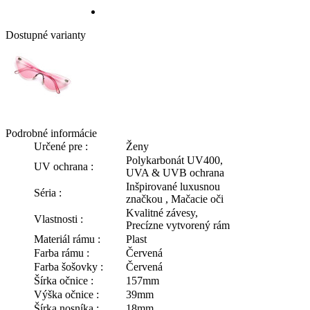
Dostupné varianty
Podrobné informácie
Určené pre :
Ženy
Polykarbonát UV400,
UV ochrana :
UVA & UVB ochrana
Inšpirované luxusnou
Séria :
značkou , Mačacie oči
Kvalitné závesy,
Vlastnosti :
Precízne vytvorený rám
Materiál rámu :
Plast
Farba rámu :
Červená
Farba šošovky :
Červená
Šírka očnice :
157mm
Výška očnice :
39mm
Šírka nosníka :
18mm