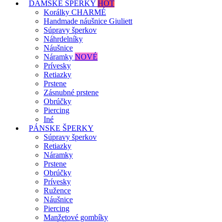
DÁMSKE ŠPERKY
HOT
Korálky CHARMÉ
Handmade náušnice Giuliett
Súpravy šperkov
Náhrdelníky
Náušnice
Náramky
NOVÉ
Prívesky
Retiazky
Prstene
Zásnubné prstene
Obrúčky
Piercing
Iné
PÁNSKE ŠPERKY
Súpravy šperkov
Retiazky
Náramky
Prstene
Obrúčky
Prívesky
Ružence
Náušnice
Piercing
Manžetové gombíky