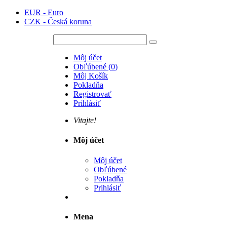
EUR - Euro
CZK - Česká koruna
Môj účet
Obľúbené
(
0
)
Môj Košík
Pokladňa
Registrovať
Prihlásiť
Vitajte!
Môj účet
Môj účet
Obľúbené
Pokladňa
Prihlásiť
Mena