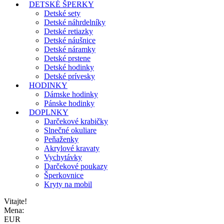
DETSKÉ ŠPERKY
Detské sety
Detské náhrdelníky
Detské retiazky
Detské náušnice
Detské náramky
Detské prstene
Detské hodinky
Detské prívesky
HODINKY
Dámske hodinky
Pánske hodinky
DOPLNKY
Darčekové krabičky
Slnečné okuliare
Peňaženky
Akrylové kravaty
Vychytávky
Darčekové poukazy
Šperkovnice
Kryty na mobil
Vitajte!
Mena:
EUR