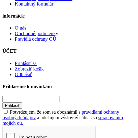
Kontaktný formulár
informácie
O nás
Obchodné podmienky
Pravidlá ochrany OÚ
ÚČET
Prihlásiť sa
Zobraziť košík
Odhlásiť
Prihlásenie k novinkám
Prihlásiť
Potvrdzujem, že som sa oboznámil s
pravidlami ochrany
osobných údajov
a udeľujem výslovný súhlas so
spracovaním
mojich oú.