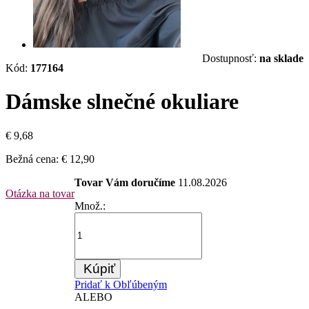
Dostupnosť:
na sklade
Kód:
177164
Dámske slnečné okuliare
€ 9,68
Bežná cena:
€ 12,90
Tovar Vám doručíme
11.08.2026
Otázka na tovar
Množ.:
Kúpiť
Pridať k Obľúbeným
ALEBO