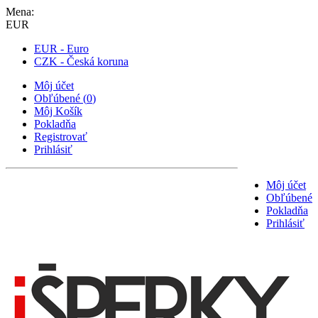
Mena:
EUR
EUR - Euro
CZK - Česká koruna
Môj účet
Obľúbené
(
0
)
Môj Košík
Pokladňa
Registrovať
Prihlásiť
Môj účet
Obľúbené
Pokladňa
Prihlásiť