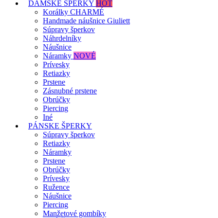
DÁMSKE ŠPERKY
HOT
Korálky CHARMÉ
Handmade náušnice Giuliett
Súpravy šperkov
Náhrdelníky
Náušnice
Náramky
NOVÉ
Prívesky
Retiazky
Prstene
Zásnubné prstene
Obrúčky
Piercing
Iné
PÁNSKE ŠPERKY
Súpravy šperkov
Retiazky
Náramky
Prstene
Obrúčky
Prívesky
Ružence
Náušnice
Piercing
Manžetové gombíky