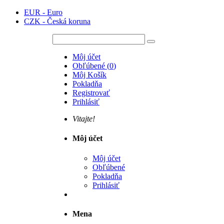
EUR - Euro
CZK - Česká koruna
Môj účet
Obľúbené
(
0
)
Môj Košík
Pokladňa
Registrovať
Prihlásiť
Vitajte!
Môj účet
Môj účet
Obľúbené
Pokladňa
Prihlásiť
Mena