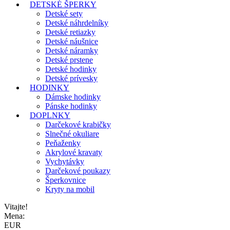
DETSKÉ ŠPERKY
Detské sety
Detské náhrdelníky
Detské retiazky
Detské náušnice
Detské náramky
Detské prstene
Detské hodinky
Detské prívesky
HODINKY
Dámske hodinky
Pánske hodinky
DOPLNKY
Darčekové krabičky
Slnečné okuliare
Peňaženky
Akrylové kravaty
Vychytávky
Darčekové poukazy
Šperkovnice
Kryty na mobil
Vitajte!
Mena:
EUR