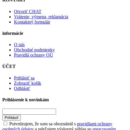
Otvoriť CHAT
Vrátenie, výmena, reklamácia
Kontaktný formulár
informácie
O nás
Obchodné podmienky
Pravidlá ochrany OÚ
ÚČET
Prihlásiť sa
Zobraziť košík
Odhlásiť
Prihlásenie k novinkám
Prihlásiť
Potvrdzujem, že som sa oboznámil s
pravidlami ochrany
osobných údajov
a udeľujem výslovný súhlas so
spracovaním