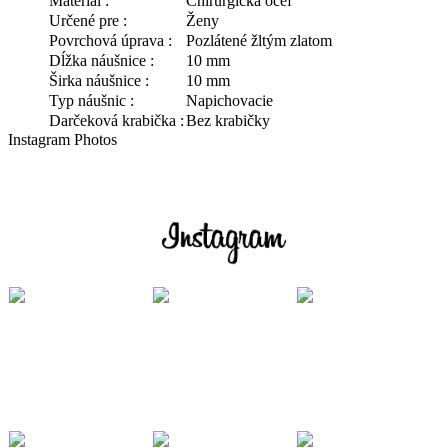
Materiál :
Chirurgická oceľ
Určené pre :
Ženy
Povrchová úprava :
Pozlátené žltým zlatom
Dĺžka náušnice :
10 mm
Širka náušnice :
10 mm
Typ náušnic :
Napichovacie
Darčeková krabička :
Bez krabičky
Instagram Photos