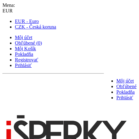
Mena:
EUR
EUR - Euro
CZK - Česká koruna
Môj účet
Obľúbené
(
0
)
Môj Košík
Pokladňa
Registrovať
Prihlásiť
Môj účet
Obľúbené
Pokladňa
Prihlásiť