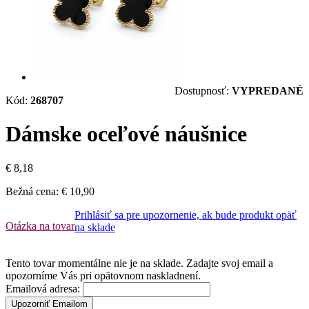
Dostupnosť:
VYPREDANÉ
Kód:
268707
Dámske oceľové náušnice
€ 8,18
Bežná cena:
€ 10,90
Prihlásiť sa pre upozornenie, ak bude produkt opäť
Otázka na tovar
na sklade
Tento tovar momentálne nie je na sklade. Zadajte svoj email a
upozorníme Vás pri opätovnom naskladnení.
Emailová adresa:
Upozorniť Emailom