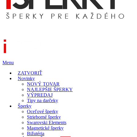
Menu
ZATVORIŤ
Novinky
NOVÝ TOVAR
NAJLEPŠIE ŠPERKY
VÝPREDAJ
Tipy na darčeky
Šperky
Oceľové šperky
Strieborné šperky
Swarovski Elements
Magnetické šperky
Bižutéria