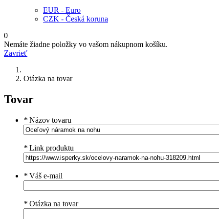
EUR - Euro
CZK - Česká koruna
0
Nemáte žiadne položky vo vašom nákupnom košíku.
Zavrieť
Otázka na tovar
Tovar
*
Názov tovaru
*
Link produktu
*
Váš e-mail
*
Otázka na tovar