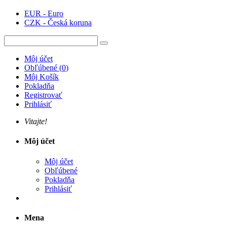
EUR - Euro
CZK - Česká koruna
Môj účet
Obľúbené
(
0
)
Môj Košík
Pokladňa
Registrovať
Prihlásiť
Vitajte!
Môj účet
Môj účet
Obľúbené
Pokladňa
Prihlásiť
Mena