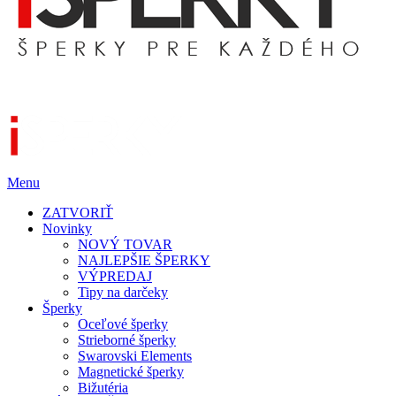
Menu
ZATVORIŤ
Novinky
NOVÝ TOVAR
NAJLEPŠIE ŠPERKY
VÝPREDAJ
Tipy na darčeky
Šperky
Oceľové šperky
Strieborné šperky
Swarovski Elements
Magnetické šperky
Bižutéria