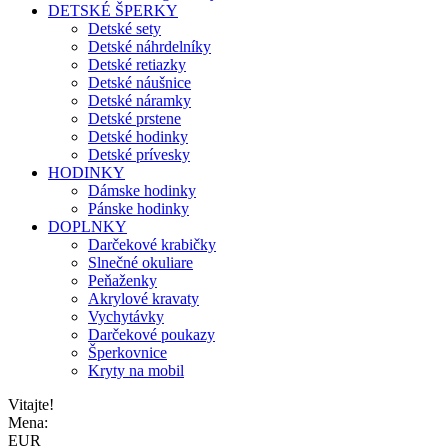
DETSKÉ ŠPERKY
Detské sety
Detské náhrdelníky
Detské retiazky
Detské náušnice
Detské náramky
Detské prstene
Detské hodinky
Detské prívesky
HODINKY
Dámske hodinky
Pánske hodinky
DOPLNKY
Darčekové krabičky
Slnečné okuliare
Peňaženky
Akrylové kravaty
Vychytávky
Darčekové poukazy
Šperkovnice
Kryty na mobil
Vitajte!
Mena:
EUR