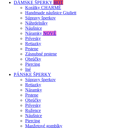
DÁMSKE ŠPERKY
HOT
Korálky CHARMÉ
Handmade náušnice Giuliett
Súpravy šperkov
Náhrdelníky
Náušnice
Náramky
NOVÉ
Prívesky
Retiazky
Prstene
Zásnubné prstene
Obrúčky
Piercing
Iné
PÁNSKE ŠPERKY
Súpravy šperkov
Retiazky
Náramky
Prstene
Obrúčky
Prívesky
Ružence
Náušnice
Piercing
Manžetové gombíky