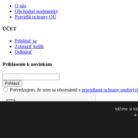
O nás
Obchodné podmienky
Pravidlá ochrany OÚ
ÚČET
Prihlásiť sa
Zobraziť košík
Odhlásiť
Prihlásenie k novinkám
Prihlásiť
Potvrdzujem, že som sa oboznámil s
pravidlami ochrany osobnýc
Vážime si Va
a 
© 2026 iSperky.sk. Všetky práva vyhradené.