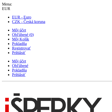
Mena:
EUR
EUR - Euro
CZK - Česká koruna
Môj účet
Obľúbené
(
0
)
Môj Košík
Pokladňa
Registrovať
Prihlásiť
Môj účet
Obľúbené
Pokladňa
Prihlásiť