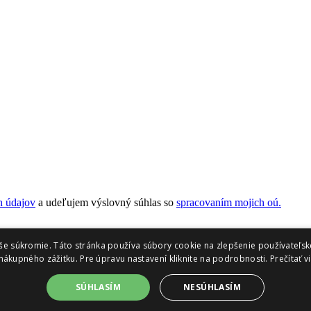
h údajov
a udeľujem výslovný súhlas so
spracovaním mojich oú.
še súkromie. Táto stránka používa súbory cookie na zlepšenie používateľsk
nákupného zážitku. Pre úpravu nastavení kliknite na podrobnosti.
Prečítať v
SÚHLASÍM
NESÚHLASÍM