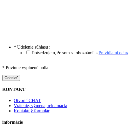
*
Udelenie súhlasu :
Potvrdzujem, že som sa oboznámil s
Pravidlami och
* Povinne vyplnené polia
Odoslať
KONTAKT
Otvoriť CHAT
Vrátenie, výmena, reklamácia
Kontaktný formulár
informácie